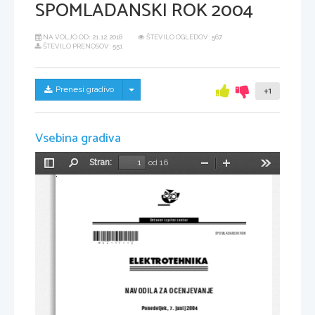
SPOMLADANSKI ROK 2004
NA VOLJO OD:
21.12.2018
ŠTEVILO OGLEDOV: 567
ŠTEVILO PRENOSOV: 551
Skrij/prikaži meni
Prenesi gradivo
+1
Vsebina gradiva
Stran:
od 16
Preklopi
Najdi
Pomanjšaj
Povečaj
Orodja
stransko
vrstico
Dr`avni izpitni center
*M04177112*
SPOMLADANSKI ROK
ELEKTROTEHNIKA
NAVODILA ZA OCENJEVANJE
 Ponedeljek, 7. junij 2004