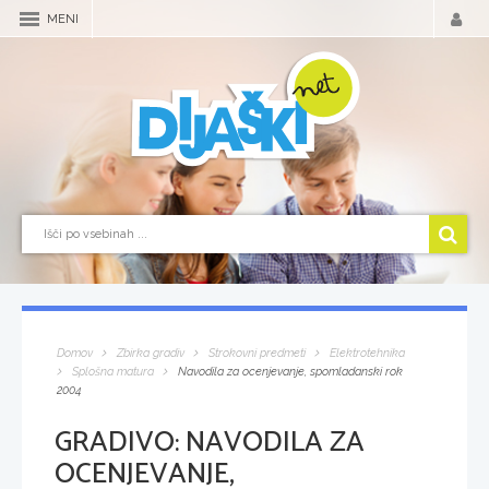
MENI
Domov
Zbirka gradiv
Strokovni predmeti
Elektrotehnika
Splošna matura
Navodila za ocenjevanje, spomladanski rok
2004
GRADIVO:
NAVODILA ZA
OCENJEVANJE,