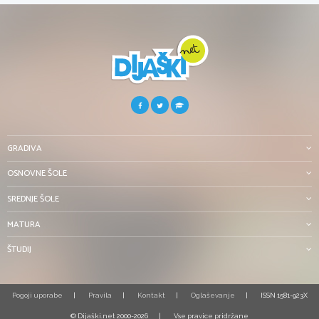
GRADIVA
OSNOVNE ŠOLE
SREDNJE ŠOLE
MATURA
ŠTUDIJ
Pogoji uporabe
Pravila
Kontakt
Oglaševanje
ISSN 1581-923X
© Dijaški.net 2000-2026
Vse pravice pridržane