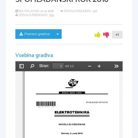
NA VOLJO OD:
21.12.2018
ŠTEVILO OGLEDOV: 307
ŠTEVILO PRENOSOV: 259
Skrij/prikaži meni
Prenesi gradivo
+1
Vsebina gradiva
Stran:
od 10
Preklopi
Najdi
Pomanjšaj
Povečaj
Orodja
stransko
vrstico
Državni  izpitni  center
*M16177113*
SPOMLADANSKI IZPITNI ROK
NAVODILA ZA OCENJEVANJE
Č
etrtek, 2. junij 2016