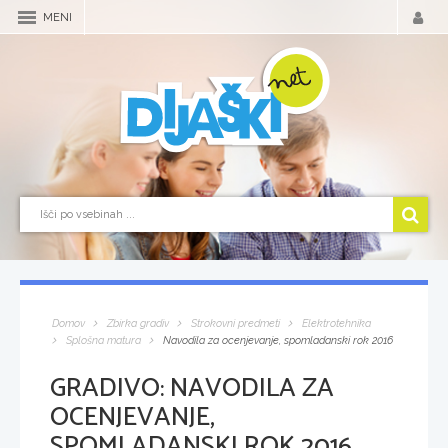
MENI
Domov
Zbirka gradiv
Strokovni predmeti
Elektrotehnika
Splošna matura
Navodila za ocenjevanje, spomladanski rok 2016
GRADIVO:
NAVODILA ZA
OCENJEVANJE,
SPOMLADANSKI ROK 2016