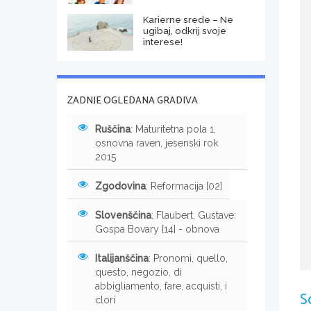
Karierne srede – Ne
ugibaj, odkrij svoje
interese!
ZADNJE OGLEDANA GRADIVA
Ruščina
: Maturitetna pola 1,
osnovna raven, jesenski rok
2015
Zgodovina
: Reformacija [02]
Slovenščina
: Flaubert, Gustave:
Gospa Bovary [14] - obnova
Italijanščina
: Pronomi, quello,
questo, negozio, di
abbigliamento, fare, acquisti, i
S
clori