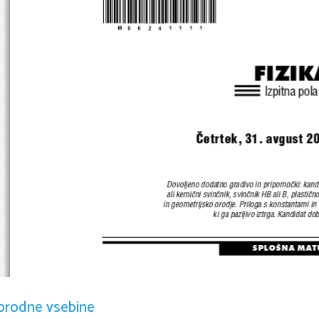
*M06241111*
FIZIK
Izpitna pola
^etrtek, 31. avgust
20
Dovoljeno dodatno gradivo in pripomo~ki: kandi
ali kemi~ni svin~nik, svin~nik HB ali B, plasti~no
 in geometrijsko orodje. Priloga s konstantami in
ki ga pazljivo iztrga  Kandidat dob
. 
SPLO[NA MAT
orodne vsebine