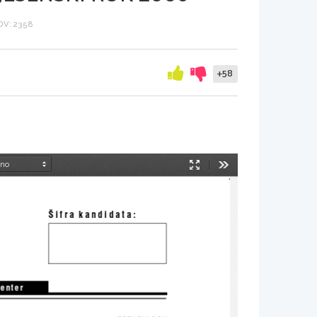
V: 2358
+58
Način
Orodja
predstavitve
[ifra  kandidata:
 center