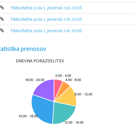
Maturitetna pola 1, jesenski rok 2006
Maturitetna pola 1, jesenski rok 2006
Maturitetna pola 1, jesenski rok 2006
NAVODILA KANDIDATU
Pazljivo preberite ta navodila. Ne obra~ajte strani in ne re{ujte nal
tatistika prenosov
Prilepite kodo oziroma vpi{ite svojo {ifro v okvir~ek desno zgoraj na tej
Pri re{evanju nalog izberite en odgovor, ker je samo en pravilen, in s
DNEVNA PORAZDELITEV
izbranih ve~ odgovorov, bodo to~kovane z ni~ to~kami.
Odgovore v izpitni poli obkro`ujte z nalivnim peresom ali kemi~nim s
Pri tem upo{tevajte navodila, ki so na njem. 
Pri ra~unanju uporabite podatke iz periodnega sistema na drugi stran
Zaupajte vase in v svoje sposobnosti.
@elimo vam veliko uspeha.
Ta pola ima 16 strani.
C
RIC 2006