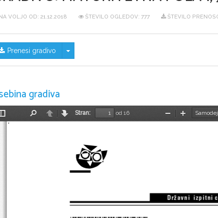
NA VOLJO OD:
21.12.2018
ŠTEVILO OGLEDOV: 777
ŠTEVILO PRENOSO
Skrij/prikaži meni
Prenesi gradivo
sebina gradiva
Stran:
od 16
Preklopi
Najdi
Nazaj
Naprej
Pomanjšaj
Povečaj
stransko
vrstico
Dr`avni   izpitni 