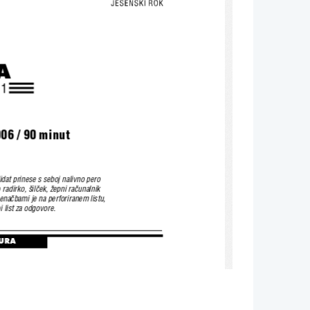
A
 1
06 / 90 minut
dat prinese s seboj nalivno pero 
 radirko, {il~ek, `epni ra~unalnik
 ena~bami je na perforiranem listu, 
i list za odgovore. 
URA