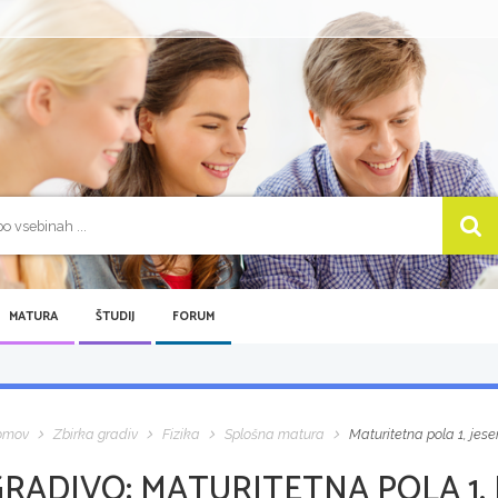
MATURA
ŠTUDIJ
FORUM
omov
Zbirka gradiv
Fizika
Splošna matura
Maturitetna pola 1, jese
GRADIVO:
MATURITETNA POLA 1, 