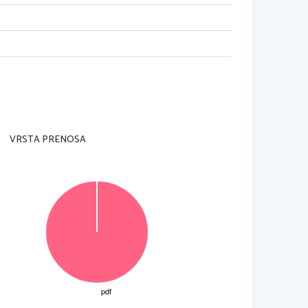
og, dokler vam nadzorni u~itelj tega ne dovoli.
 strani in na list za odgovore.
icer tako, da obkro`ite ~rko pred njim. Naloge, kjer bo 
VRSTA PRENOSA
vin~nikom. Na list za odgovore jih vna{ajte sproti. 
i izpitne pole.