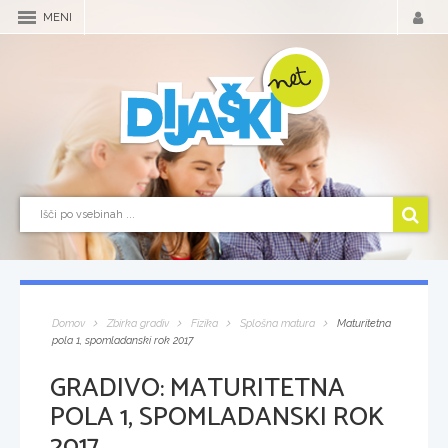
MENI
Domov
Zbirka gradiv
Fizika
Splošna matura
Maturitetna
pola 1, spomladanski rok 2017
GRADIVO:
MATURITETNA
POLA 1, SPOMLADANSKI ROK
2017