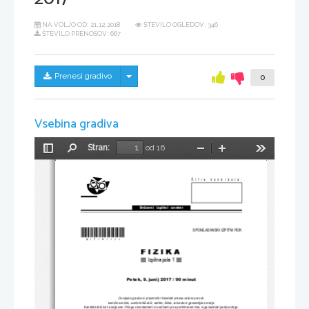
NA VOLJO OD:
21.12.2018
ŠTEVILO OGLEDOV: 346
ŠTEVILO PRENOSOV: 667
Skrij/prikaži meni
Prenesi gradivo
0
Vsebina gradiva
Stran:
od 16
Preklopi
Najdi
Pomanjšaj
Povečaj
Orodja
stransko
vrstico
Šifra kandidata:
Državni  izpitni  center
*M17141111* 
SPOMLADANSKI IZPITNI ROK
Izpitna pola 1
Petek, 9. junij 
2017 / 90 minut
Dovoljeno gradivo in pripomo
č
ki: Kandidat prinese nalivno pero ali 
kemi
č
ni svin
č
nik, svin
č
nik HB ali B, radirko, šil
č
ek, ra
č
unalo in geometrijsko orodje. 
Kandidat dobi list za odgovore. Priloga s konstantami in ena
č
bami je na perforiranem listu, 
ki ga kandidat pazljivo iztrga.