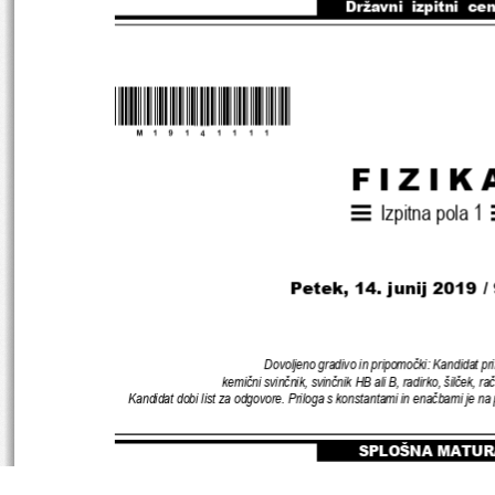
Državni  izpitni  ce
*M19141111
* 
FIZIK
Izpitna pola 
1
Petek
, 14
. 
junij 
2019 
/
Dovoljeno gradivo in pripomočki
: Kandidat pr
kemični svinčnik
, 
svinčnik HB ali B
, 
radirko
, 
šilček
, 
ra
Kandidat dobi list za odgovore
. 
Priloga s konstantami in enačbami je na 
SPLOŠNA MATUR