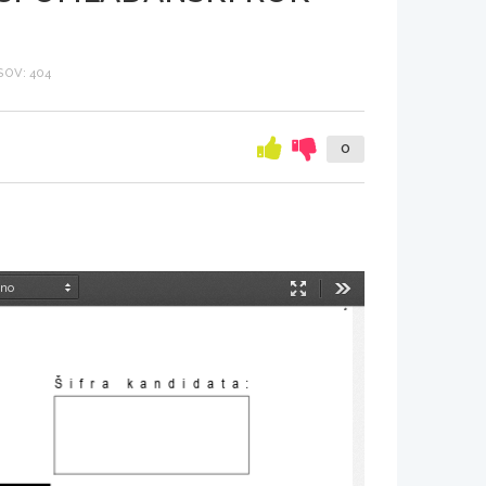
OV: 404
0
Način
Orodja
predstavitve
Šifra kandidata
: