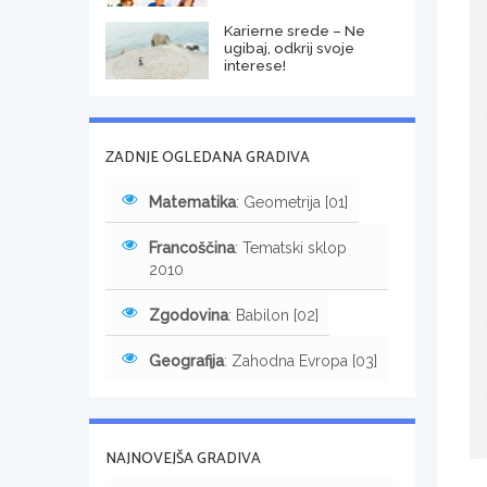
Karierne srede – Ne
ugibaj, odkrij svoje
interese!
ZADNJE OGLEDANA GRADIVA
Matematika
: Geometrija [01]
Francoščina
: Tematski sklop
2010
Zgodovina
: Babilon [02]
Geografija
: Zahodna Evropa [03]
NAJNOVEJŠA GRADIVA