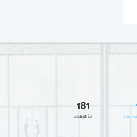
181
srednjih šol
srednje