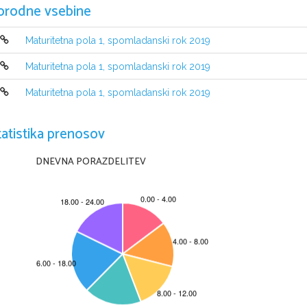
orodne vsebine
Maturitetna pola 1, spomladanski rok 2019
Maturitetna pola 1, spomladanski rok 2019
Maturitetna pola 1, spomladanski rok 2019
tatistika prenosov
NAVODILA KANDIDATU
Pazljivo preberite ta navodila
. 
Ne odpirajte izpitne pole in ne začenjajte reševati nalog
, 
dokler vam na
DNEVNA PORAZDELITEV
Prilepite kodo oziroma vpišite svojo šifro 
(
v okvirček desno zgoraj na tej str
Izpitna pola vsebuje 
35 
nalog izbirnega tipa
. 
Vsak pravilen odgovor je vred
podatki iz periodnega sistema na strani 
2 
ter s konstantami in enačbami v p
Rešitve
, 
ki jih pišite z nalivnim peresom ali s kemičnim svinčnikom
, 
vpisujte
pravilnim odgovorom
. 
Sproti izpolnite še 
list za odgovore
. 
Vsaka naloga 
bo izbranih več odgovorov
, 
in nejasni popravki bodo ocenjeni z 
0 
točkami
.
Zaupajte vase in v svoje zmožnosti
. 
Želimo vam veliko uspeha
.
Ta pola ima 
16 
strani
, od tega 
4 prazne
.