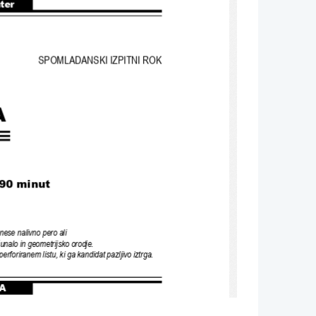
nter
SPOMLADANSKI IZPITNI ROK
A
 90 
minut
inese nalivno pero ali 
čunalo in geometrijsko orodje
. 
perforiranem listu
, 
ki ga kandidat pazljivo iztrga
.
A