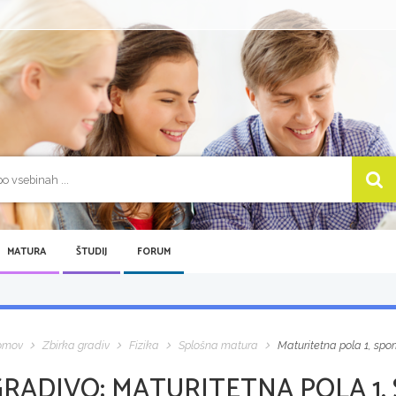
MATURA
ŠTUDIJ
FORUM
omov
Zbirka gradiv
Fizika
Splošna matura
Maturitetna pola 1, sp
GRADIVO:
MATURITETNA POLA 1,