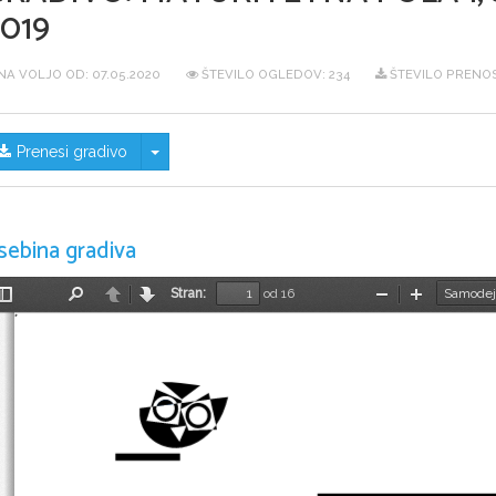
019
NA VOLJO OD:
07.05.2020
ŠTEVILO OGLEDOV: 234
ŠTEVILO PRENOS
Skrij/prikaži meni
Prenesi gradivo
sebina gradiva
Stran:
od 16
Preklopi
Najdi
Nazaj
Naprej
Pomanjšaj
Povečaj
stransko
vrstico