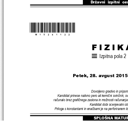
Državni  izpitni  ce
*M15241122* 
Izpitna pola 2
Petek, 28. avgust 
2015
Dovoljeno gradivo in pripo
Kandidat prinese nalivno pero ali kemi
č
ni svin
č
nik, sv
ra
č
unalo brez grafi
č
nega zaslona in možnosti ra
č
unanja 
Kandidat dobi ocenjevalni ob
Priloga s konstantami in ena
č
bami je na perforiranem lis
SPLOŠNA MATU