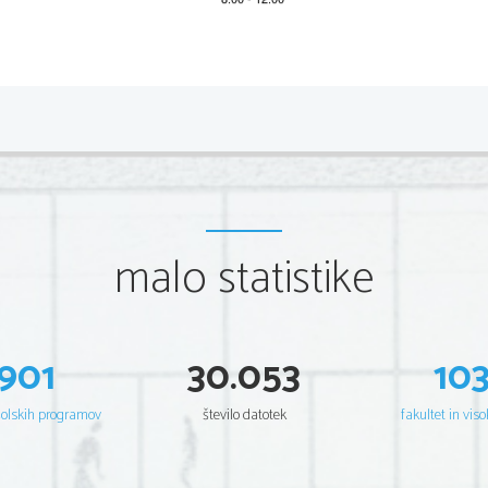
*M15241122
2/20 
malo statistike
901
30.053
10
šolskih programov
število datotek
fakultet in viso