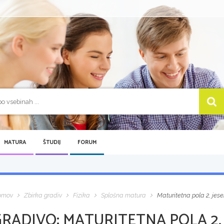
MATURA
ŠTUDIJ
FORUM
omov
Zbirka gradiv
Fizika
Splošna matura
Maturitetna pola 2, jese
GRADIVO:
MATURITETNA POLA 2, 