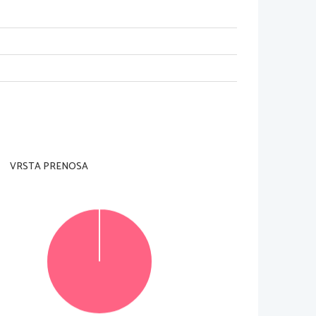
nadzorni u
č
itelj tega ne dovoli.
rani
 in na ocenjevalni obrazec).
tevilo to
č
k, ki jih lahko dosežete, je 45; vsaka 
iodnega sistema na strani 2 ter s konstantami in 
ega ne boste storili, bo ocenil prve tri naloge, ki 
5.
6.
VRSTA PRENOSA
e 
v izpitno polo
v za to predvideni prostor. 
o. Ne
č
itljivi zapisi in nejasni popravki bodo 
tata z vsemi vmesnimi ra
č
uni in sklepi. 
Č
e ste 
valec oceni. Poleg ra
č
unskih so možni tudi drugi 
© RIC 2015