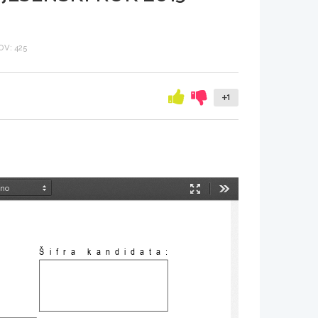
V: 425
+1
Način
Orodja
predstavitve
Šifra kandidata: