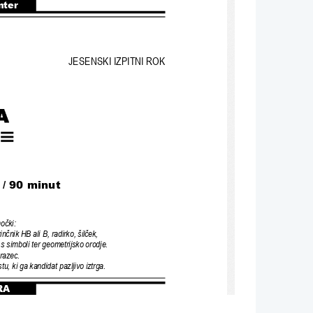
nter
JESENSKI IZPITNI ROK
 / 90 minut
mo
č
ki:
in
č
nik HB ali B, radirko, šil
č
ek, 
s simboli ter geometrijsko orodje.
razec.
tu, 
ki ga kandidat pazljivo iztrga.
RA