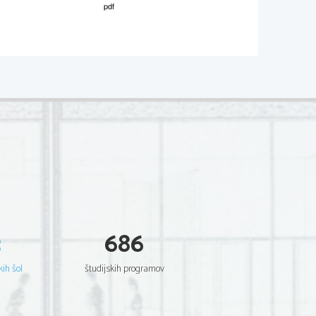
02*
V sivo polje ne pišite.
3
686
kih šol
študijskih programov