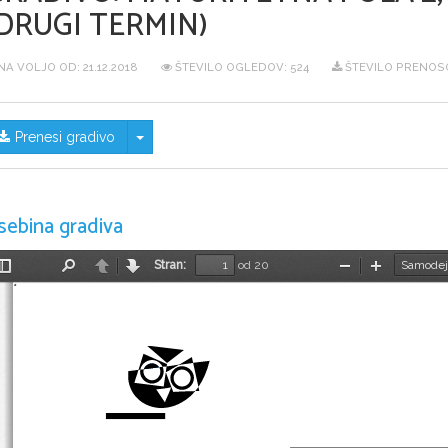
DRUGI TERMIN)
NA VOLJO OD:
21.12.2018
ŠTEVILO OGLEDOV: 524
ŠTEVILO PRENOSO
Skrij/prikaži meni
Prenesi gradivo
sebina gradiva
Stran:
od 20
Preklopi
Najdi
Nazaj
Naprej
Pomanjšaj
Povečaj
stransko
vrstico