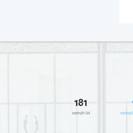
181
srednjih šol
srednje