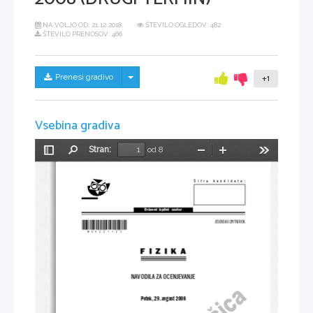
NA VOLJO OD:
21.12.2018
ŠTEVILO OGLEDOV: 482
ŠTEVILO PRENOSOV: 466
Skrij/prikaži meni
Prenesi gradivo
+1
Vsebina gradiva
Stran:
od 8
Preklopi
Najdi
Pomanjšaj
Povečaj
Orodja
stransko
vrstico
Šifra  kandidata:
Državni  izpitni  center
*M08241123*
JESENSKI IZPITNI ROK
FIZIKA
NAVODILA ZA OCENJEVANJE
Petek, 29. avgust 2008