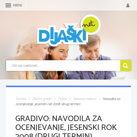
MENI
Domov
Zbirka gradiv
Fizika
Splošna matura
Navodila za
ocenjevanje, jesenski rok 2008 (drugi termin)
GRADIVO:
NAVODILA ZA
OCENJEVANJE, JESENSKI ROK
2008 (DRUGI TERMIN)