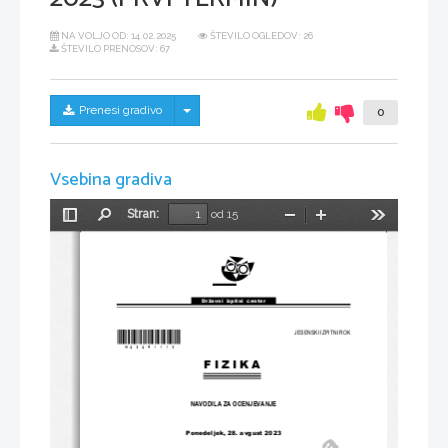
NA VOLJO OD:
14.02.2025
ŠTEVILO OGLEDOV: 26
ŠTEVILO PRENOSOV: 67
Skrij/prikaži meni
Prenesi gradivo
0
Vsebina gradiva
Stran:
od 15
Preklopi
Najdi
Pomanjšaj
Povečaj
Orodja
stransko
vrstico
Državni  izpitni  center
*M23241113*
JESENSKI IZPITNI ROK
FIZIKA
NAVODILA ZA OCENJEVANJE
Ponedeljek, 28. avgust 2023