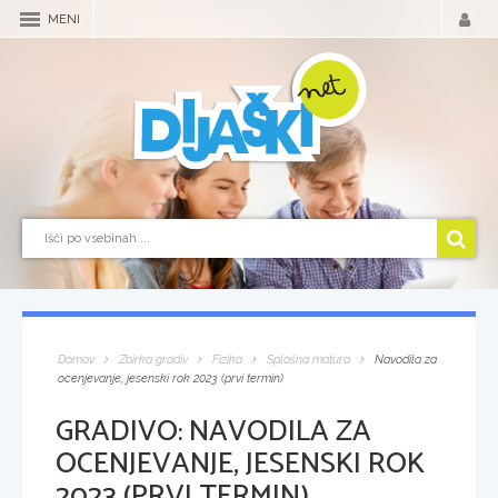
MENI
Domov
Zbirka gradiv
Fizika
Splošna matura
Navodila za
ocenjevanje, jesenski rok 2023 (prvi termin)
GRADIVO:
NAVODILA ZA
OCENJEVANJE, JESENSKI ROK
2023 (PRVI TERMIN)