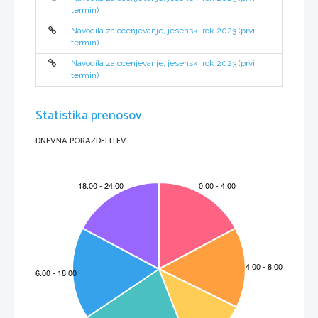
termin)
Navodila za ocenjevanje, jesenski rok 2023 (prvi
termin)
Navodila za ocenjevanje, jesenski rok 2023 (prvi
termin)
M232-411-1-3 
Statistika prenosov
DNEVNA PORAZDELITEV
3 
Odgovor 
 28 
 29 
 30 
 31 
 32 
 33 
 34 
 35 
 D 
 D 
 D 
 C 
 A 
 B 
 A 
 B 








Naloga 
Odgovor                                      
 19 
 20 
 21 
 22 
 23 
 24 
 25 
 26 
 27 
 D 
 C 
 C 
 B 
 B 
 A 
 A 
 B 
 B 









Naloga 
Odgovor                                      