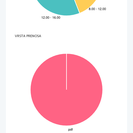
 10 
 11 
 12 
 13 
 14 
 15 
 16 
 17 
 18 
 D 
 D 
 C 
 D 
 D 
 B 
 B 
 A 
 B 









Naloga 
Odgovor                                      
Za vsak pravilen odgovor 1 točka. 
Skupno število točk IP 1: 35
IZPITNA POLA 1  
 D 
 C 
 C 
 B 
 B 
 B 
 B 
 A 
 A 
VRSTA PRENOSA
M232-411-1-3 









Naloga 
1 
2 
3 
4 
5 
6 
7 
8 
9 