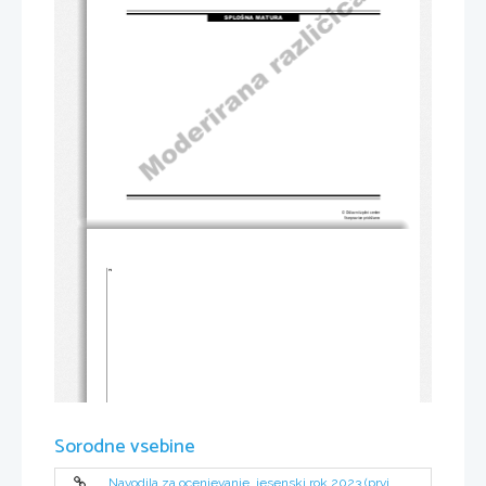
SPLOŠNA MATURA
© Državni izpitni center
Vse pravice pridržane.
2 
Sorodne vsebine
Navodila za ocenjevanje, jesenski rok 2023 (prvi