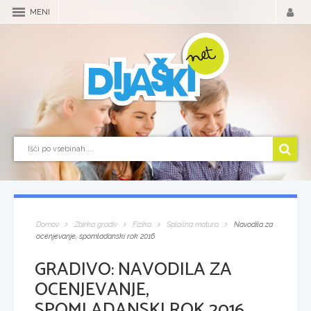
MENI
Domov
Zbirka gradiv
Fizika
Splošna matura
Navodila za
ocenjevanje, spomladanski rok 2016
GRADIVO:
NAVODILA ZA
OCENJEVANJE,
SPOMLADANSKI ROK 2016