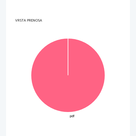
Odgovor
D
D
C
D
C
D
C
A
A









Naloga
0
1
2
3
4
5
6
7
8
1
1
1
1
1
1
1
1
1
VRSTA PRENOSA
odgovor 1 točka.
Skupno število točk IP 1: 35
IZPITNA POLA 1 
Odgovor
Za vsak pravilen 
D
D
C
D
C
B
B
B
A
1-3 









411-
Naloga
1
2
3
4
5
6
7
8
9
61-
M1