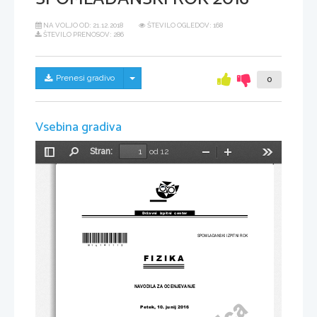
NA VOLJO OD:
21.12.2018
ŠTEVILO OGLEDOV: 168
ŠTEVILO PRENOSOV: 286
Skrij/prikaži meni
Prenesi gradivo
0
Vsebina gradiva
Stran:
od 12
Preklopi
Najdi
Pomanjšaj
Povečaj
Orodja
stransko
vrstico
Državni  izpitni  center
*M16141113*
SPOMLADANSKI IZPITNI ROK
FIZIKA
NAVODILA ZA OCENJEVANJE
Petek, 10. junij 2016