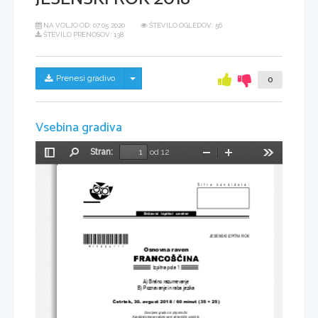
NA VOLJO OD:
07.05.2020
ŠTEVILO OGLEDOV: 56
ŠTEVILO PRENOSOV: 138
Skrij/prikaži meni
Prenesi gradivo
0
Vsebina gradiva
Stran:
od 12
Preklopi
Najdi
Pomanjšaj
Povečaj
Orodja
stransko
vrstico
Šifra kandidata:
Državni  izpitni  center
*M18226111* 
JESENSKI IZPITNI ROK
Osnovna raven
Izpitna pola 1
A) Bralno razumevanje
B) Poznavanje in raba jezika
Č
etrtek, 30. avgust 2018 
/ 60 minut (35 + 25)
Dovoljeno gradivo in pripomo
č
ki:
Kandidat prinese nalivno pero ali kemi
č
ni svin
č
nik.