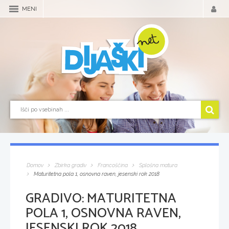
MENI
Domov
Zbirka gradiv
Francoščina
Splošna matura
Maturitetna pola 1, osnovna raven, jesenski rok 2018
GRADIVO:
MATURITETNA
POLA 1, OSNOVNA RAVEN,
JESENSKI ROK 2018