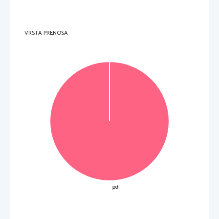
  V sivo polje ne pišite. 
  _____________________________________________________________________________________    
8.     Depuis combien de temps connaît-il sa femme? 
  _____________________________________________________________________________________    
polje ne pišite. 
9.     De qui s’occupe-t-il de retour chez lui après ses tournées? 
VRSTA PRENOSA
  _____________________________________________________________________________________    
10.   Dans la phrase «Mon frère, Renaud, qui a 
cinq ans de plus que moi, en jouait déjà.» (lignes  
V sivo polje ne pišite.   V sivo 
18–19) à quoi le pronom «en» renvoie-t-il? 
  _____________________________________________________________________________________    
(10 points)