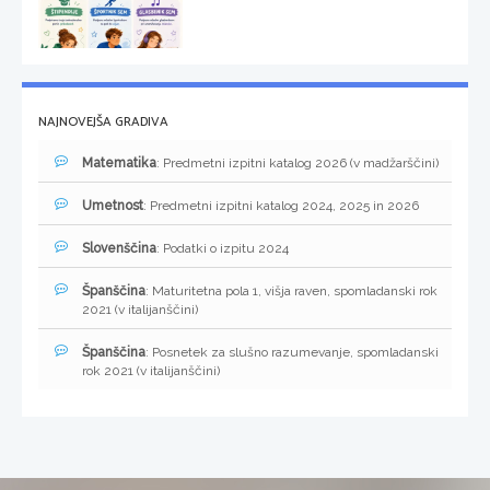
NAJNOVEJŠA GRADIVA
Matematika
: Predmetni izpitni katalog 2026 (v madžarščini)
Umetnost
: Predmetni izpitni katalog 2024, 2025 in 2026
Slovenščina
: Podatki o izpitu 2024
Španščina
: Maturitetna pola 1, višja raven, spomladanski rok
2021 (v italijanščini)
Španščina
: Posnetek za slušno razumevanje, spomladanski
rok 2021 (v italijanščini)