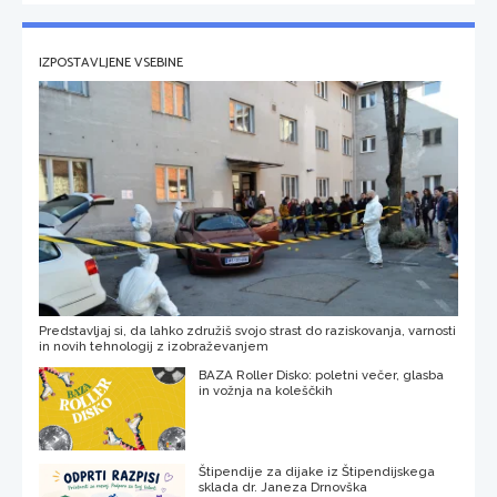
IZPOSTAVLJENE VSEBINE
Predstavljaj si, da lahko združiš svojo strast do raziskovanja, varnosti
in novih tehnologij z izobraževanjem
BAZA Roller Disko: poletni večer, glasba
in vožnja na koleščkih
Štipendije za dijake iz Štipendijskega
sklada dr. Janeza Drnovška