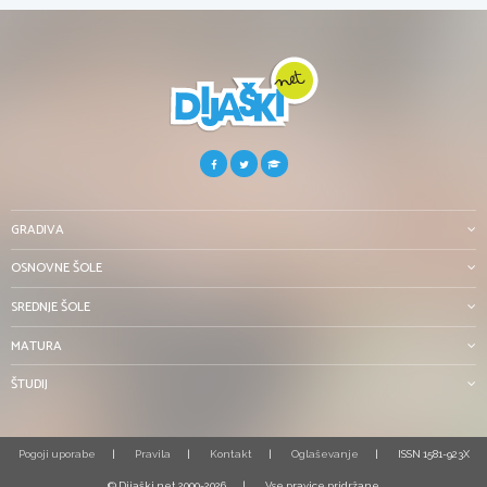
GRADIVA
OSNOVNE ŠOLE
SREDNJE ŠOLE
MATURA
ŠTUDIJ
Pogoji uporabe
Pravila
Kontakt
Oglaševanje
ISSN 1581-923X
© Dijaški.net 2000-2026
Vse pravice pridržane