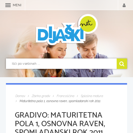
MENI
Domov
Zbirka gradiv
Francoščina
Splošna matura
Maturitetna pola 1, osnovna raven, spomladanski rok 2011
GRADIVO:
MATURITETNA
POLA 1, OSNOVNA RAVEN,
SPOMLADANSKI ROK 2011