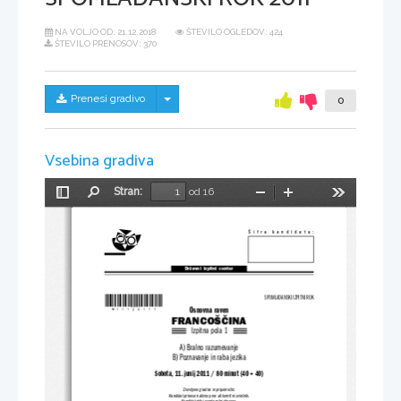
NA VOLJO OD:
21.12.2018
ŠTEVILO OGLEDOV: 424
ŠTEVILO PRENOSOV: 370
Skrij/prikaži meni
Prenesi gradivo
0
Vsebina gradiva
Stran:
od 16
Preklopi
Najdi
Pomanjšaj
Povečaj
Orodja
stransko
vrstico
Šifra kandidata:
Državni  izpitni  center
*M11126111*
SPOMLADANSKI IZPITNI ROK
Osnovna raven
FRANCOŠČINA
Izpitna pola 1
A) Bralno razumevanje
B) Poznavanje in raba jezika
Sobota, 11. junij 2011 / 80 minut (40 + 40)
Dovoljeno gradivo in pripomočki:
Kandidat prinese nalivno pero ali kemični svinčnik.