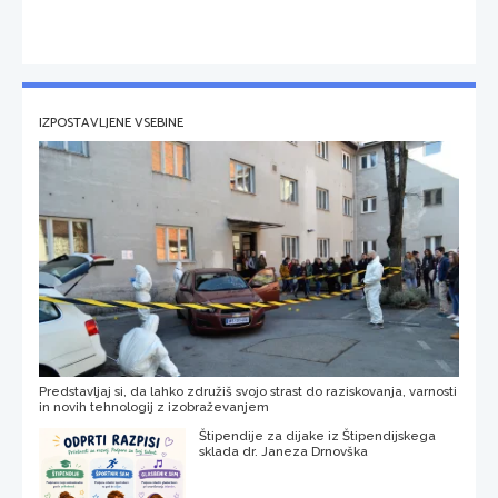
IZPOSTAVLJENE VSEBINE
Predstavljaj si, da lahko združiš svojo strast do raziskovanja, varnosti
in novih tehnologij z izobraževanjem
Štipendije za dijake iz Štipendijskega
sklada dr. Janeza Drnovška