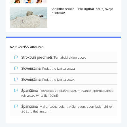
Karierne srede – Ne ugibaj, odkrij svoje
interese!
NAJNOVEJŠA GRADIVA
Strokovni predmeti
: Tematski sklop 2025
Slovenščina
: Podatki o izpitu 2024
Slovenščina
: Podatki o izpitu 2025
Španščina
: Posnetek za slušno razumevanje, spomladanski
rok 2020 (v italijanščini)
Španščina
: Maturitetna pola 3, višja raven, spomladanski rok
2021 (v italijanščini)