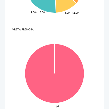
V sivo polje ne pišite
7. 
Quel a été le comportement des gens au 
tout 
début de son voyage?
  _____________________________________________________________________________________ 
8. 
Ch
ez qui a
-t-il passé deux 
nuits inoubliables?
.   
  _____________________________________________________________________________________ 
V sivo polje ne pišite
9. 
En compagnie de qui aimerait
-il faire s
es voyages à vélo dans le futur?
  _____________________________________________________________________________________ 
10.
   Comment a-
t-il l’inte
ntion de promouvoir son voyage?
.   
V sivo polje ne pišite
  _____________________________________________________________________________________ 
VRSTA PRENOSA
(10 points)