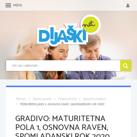
MENI
Domov
Zbirka gradiv
Francoščina
Splošna matura
Maturitetna pola 1, osnovna raven, spomladanski rok 2020
GRADIVO:
MATURITETNA
POLA 1, OSNOVNA RAVEN,
SPOMLADANSKI ROK 2020