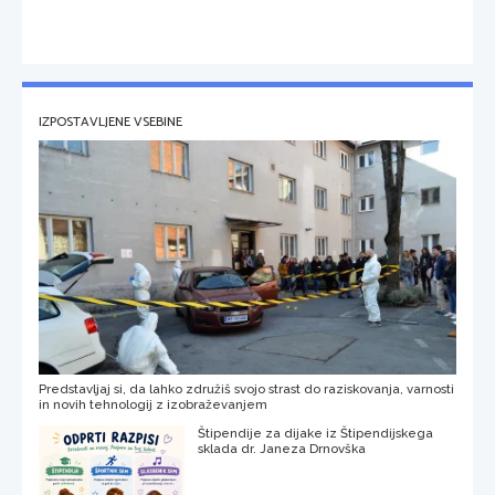
IZPOSTAVLJENE VSEBINE
Predstavljaj si, da lahko združiš svojo strast do raziskovanja, varnosti
in novih tehnologij z izobraževanjem
Štipendije za dijake iz Štipendijskega
sklada dr. Janeza Drnovška