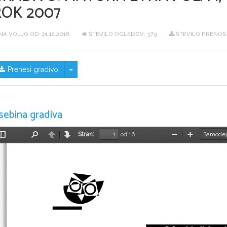
ROK 2007
NA VOLJO OD:
21.12.2018
ŠTEVILO OGLEDOV: 379
ŠTEVILO PRENOS
Skrij/prikaži meni
Prenesi gradivo
sebina gradiva
Stran:
od 16
Preklopi
Najdi
Nazaj
Naprej
Pomanjšaj
Povečaj
stransko
vrstico