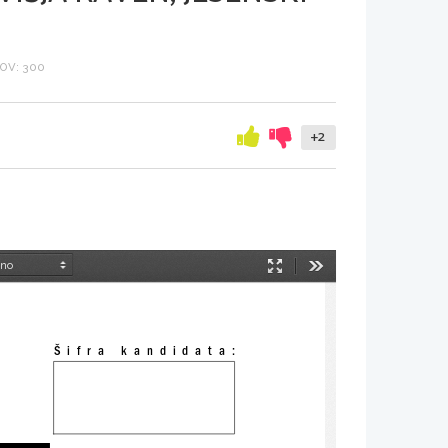
OV: 300
+2
Način
Orodja
predstavitve
Šifra  kandidata: