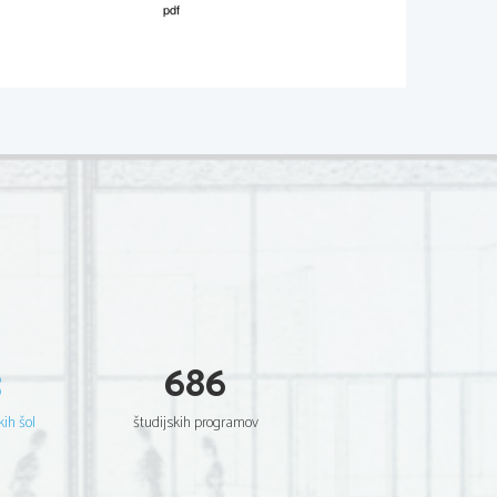
M072-262-1-1 
 
ées par des chiffres) aux réponses 
es appropriées (une réponse par 
der sort son premier roman  
 plein d'humour et tout à fait  
ujourd'hui. 
3
686
s? 
kih šol
študijskih programov
 France. Pouvez-vous nous en dire un 