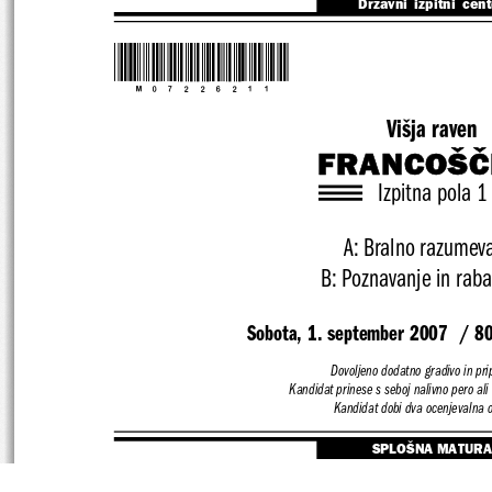
Državni  izpitni  cen
*M07226211*
Višja raven
FRANCOŠČ
Izpitna pola 1
A: Bralno razumev
B: Poznavanje in raba
Sobota, 1. september 2007  / 80
Dovoljeno dodatno gradivo in pr
Kandidat prinese s seboj nalivno pero ali
Kandidat dobi dva ocenjevalna 
SPLOŠNA MATURA