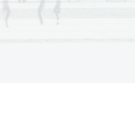
es essayée au mannequinat? 
fession de mannequin? 
que vous aviez choisi. Pourquoi avoir 