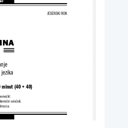
ter
JESENSKI ROK
INA
anje
 jezika
 minut (40 + 40)
ipomočki:
 kemični svinčnik.
obrazca.