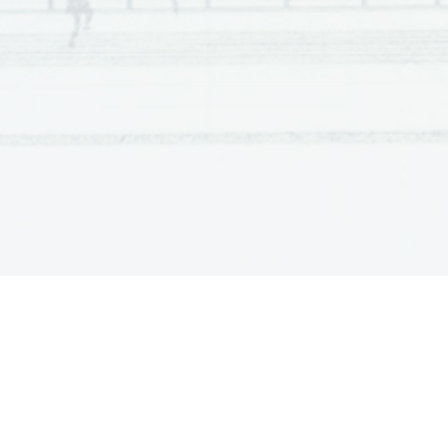
3.
   Avez-vous écrit ce livre pour un public particulier? 
4.
   Est-ce à cause de votre sœur Karen, q
ue vous vous êt
5.
   Quelles sont les choses qui vous ont déplu dans la pro
6.
Même Superwoman a appris à voler
 n'est pas le titre 
changé? 
7.
   Pourquoi avoir opté pour la comédie? 