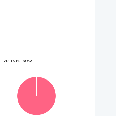
orni učitelj tega ne dovoli.
ni in na ocenjevalna obrazca).
je 80 minut: 40 minut za del A in 40 minut za de
l B.
VRSTA PRENOSA
delu A ni priporočljivo.
lepaju pomeni točkovno vrednost naloge.
polo
 v za to predvideni prostor. Pišite čitljivo. Če se
opravki se
 točkujejo z nič (0) točkami.