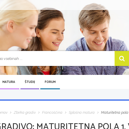
MATURA
ŠTUDIJ
FORUM
omov
Zbirka gradiv
Francoščina
Splošna matura
Maturitetna pola 
GRADIVO:
MATURITETNA POLA 1, 