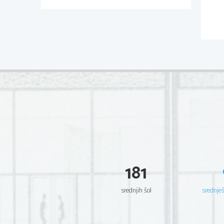
181
srednjih šol
srednje