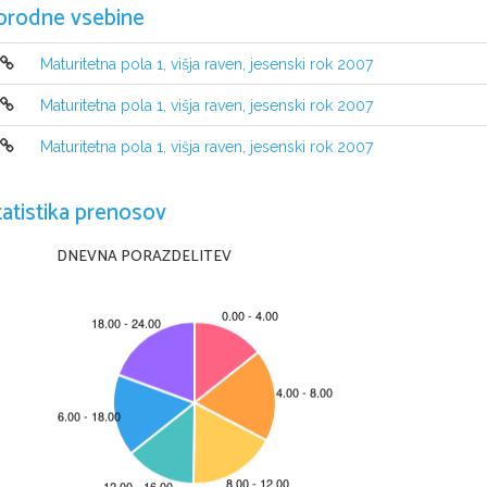
orodne vsebine
Maturitetna pola 1, višja raven, jesenski rok 2007
Maturitetna pola 1, višja raven, jesenski rok 2007
NAVODILA KANDIDATU
Maturitetna pola 1, višja raven, jesenski rok 2007
Pazljivo preberite ta navodila. Ne izpuščajte ničesar.
Ne obračajte strani in ne zače
njajte reševati nalog, dokler Va
m nadz
tatistika prenosov
Prilepite kodo oziroma vpišite svojo šifro (v okvirček desno zgoraj na tej stra
Izpitna pola je sestavljena iz dveh delov, 
dela A in dela B. Časa za reševanje 
DNEVNA PORAZDELITEV
Nadzorni učitelj Vas bo opozoril, kdaj lahko začnete reševati del B. Vračanje k 
Izpitna pola vsebuje tri naloge v delu A in šest nalog v delu B. Številka v ok
Odgovore z nalivnim peresom ali s kemičnim svinčnikom vpisujte 
v izpitno 
zmotite, odgovor prečrtajte in napišite na novo. Nečitljive re
šitve in nejasni p
Zaupajte vase in v svoje sposobnosti.
Želimo Vam veliko uspeha.
Ta pola ima 16 strani, od tega 3 prazne.
© RIC 2007