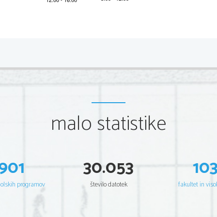
2 
A: BRALNO RAZUMEVANJE 
(
Č
as reševanja: 40 minut)
1. naloga 
Dans l'interview ci-dessous, reliez les questions (marqu
(marquées par des lettres) et inscrivez-les dans les cas
question). 
malo statistike
Dans les coulisses de la 
jet-set: Saskia Mul
Même Superwoman a appris à voler
. Un ouvrage
en phase avec la société d'a
901
30.053
10
1.
   Votre premier livre vient de 
paraître. Que ressentez-vou
šolskih programov
število datotek
fakultet in viso
2.
   Votre sœur, Karen Mulder, est plus connue que 
vous en
peu plus sur vous? 