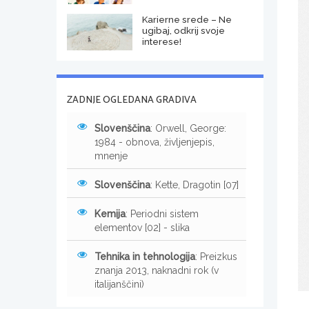
Karierne srede – Ne
ugibaj, odkrij svoje
interese!
ZADNJE OGLEDANA GRADIVA
Slovenščina
: Orwell, George:
1984 - obnova, življenjepis,
mnenje
Slovenščina
: Kette, Dragotin [07]
Kemija
: Periodni sistem
elementov [02] - slika
Tehnika in tehnologija
: Preizkus
znanja 2013, naknadni rok (v
italijanščini)