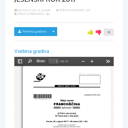
NA VOLJO OD:
21.12.2018
ŠTEVILO OGLEDOV: 170
ŠTEVILO PRENOSOV: 261
Skrij/prikaži meni
Prenesi gradivo
0
Vsebina gradiva
Stran:
od 12
Preklopi
Najdi
Pomanjšaj
Povečaj
Orodja
stransko
vrstico
Šifra kandidata:
Državni  izpitni  center
*M17226211* 
JESENSKI IZPITNI ROK
Višja raven
Izpitna pola 1
A) Bralno razumevanje
B) Poznavanje in raba jezika
Sreda, 30. avgust 2017 
/ 60 minut (35 + 25)
Dovoljeno gradivo in pripomo
č
ki:
Kandidat prinese nalivno pero ali kemi
č
ni svin
č
nik.