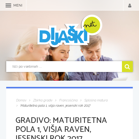
MENI
Domov
Zbirka gradiv
Francoščina
Splošna matura
Maturitetna pola 1, višja raven, jesenski rok 2017
GRADIVO:
MATURITETNA
POLA 1, VIŠJA RAVEN,
JESENSKI ROK 2017