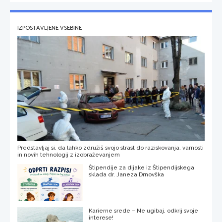
IZPOSTAVLJENE VSEBINE
Predstavljaj si, da lahko združiš svojo strast do raziskovanja, varnosti
in novih tehnologij z izobraževanjem
Štipendije za dijake iz Štipendijskega
sklada dr. Janeza Drnovška
Karierne srede – Ne ugibaj, odkrij svoje
interese!