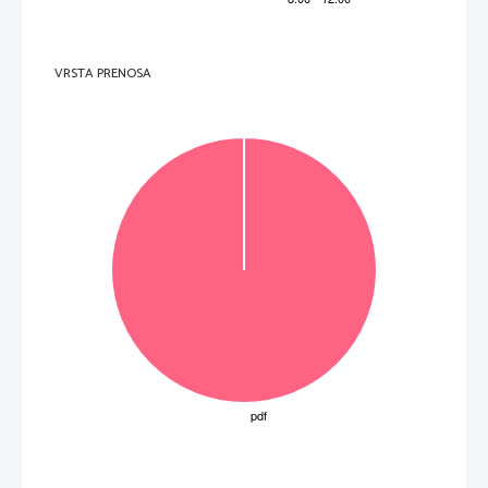
I 
trouve déjà assez impudique dans mes textes, alor
s le fait de les chanter serait encore plus 
impudique. 
Personne ne m’a dit ça! C’est un projet qui est venu petit à petit. C’est un pote qui m’a 
J 
proposé de mettre mes textes en musique. Ensuite, j’ai rencontré Jean Rachid et il m’a dit 
qu’il voulait me produire, en faisant un vrai
 album dans de très bonnes conditions.  
Quand j’ai envie de traiter un thème ou quand j’ai une phrase qui me trotte dans la tête et que 
K 
j’ai envie de la développer sur un texte, là dès que j’ai un peu de temps, je me mets devant 
une feuille, mais ce n’est pas une galère. J’essaye de trouver un axe et j’attaque! 
VRSTA PRENOSA