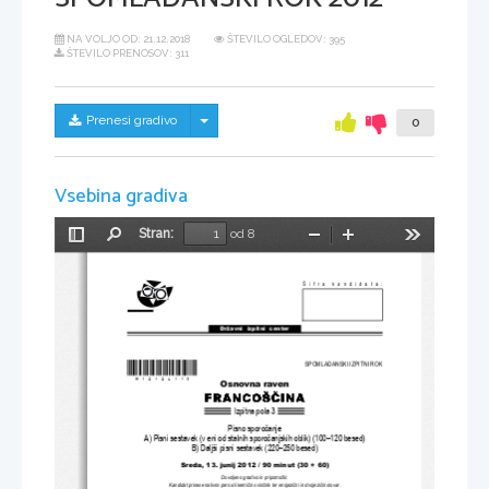
NA VOLJO OD:
21.12.2018
ŠTEVILO OGLEDOV: 395
ŠTEVILO PRENOSOV: 311
Skrij/prikaži meni
Prenesi gradivo
0
Vsebina gradiva
Stran:
od 8
Preklopi
Najdi
Pomanjšaj
Povečaj
Orodja
stransko
vrstico
Šifra kandidata:
Državni  izpitni  center
*M12126113*
SPOMLADANSKI IZPITNI ROK
Osnovna raven
Izpitna pola 3
Pisno sporo
č
anje
A) Pisni sestavek (v eni od stalnih sporo
č
anjskih oblik) (100–120 besed)
B) Daljši pisni sestavek (220–250 besed)
Sreda, 13. junij 2012 / 90 minut (30 + 60)
Dovoljeno gradivo in pripomo
č
ki:
Kandidat prinese nalivno pero ali kemi
č
ni svin
č
nik ter enojezi
č
ni in dvojezi
č
ni slovar.