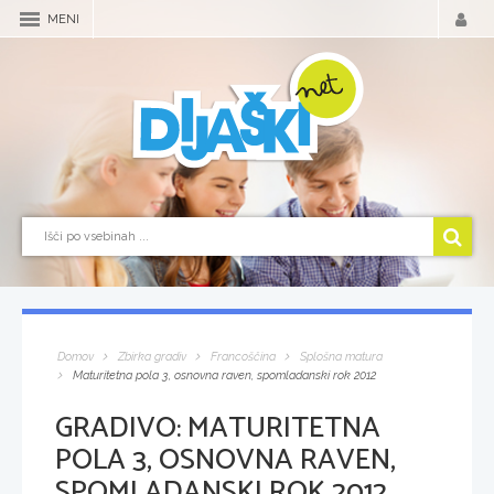
MENI
Domov
Zbirka gradiv
Francoščina
Splošna matura
Maturitetna pola 3, osnovna raven, spomladanski rok 2012
GRADIVO:
MATURITETNA
POLA 3, OSNOVNA RAVEN,
SPOMLADANSKI ROK 2012