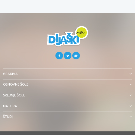
GRADIVA
OSNOVNE ŠOLE
SREDNJE ŠOLE
MATURA
ŠTUDIJ