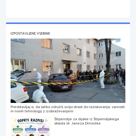
IZPOSTAVLJENE VSEBINE
Predstavljaj si, da lahko združiš svojo strast do raziskovanja, varnosti
in novih tehnologij z izobraževanjem
Štipendije za dijake iz Štipendijskega
sklada dr. Janeza Drnovška