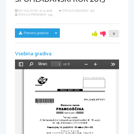
NA VOLJO OD:
21.12.2018
ŠTEVILO OGLEDOV: 307
ŠTEVILO PRENOSOV: 239
Skrij/prikaži meni
Prenesi gradivo
0
Vsebina gradiva
Stran:
od 8
Preklopi
Najdi
Pomanjšaj
Povečaj
Orodja
stransko
vrstico
*M15126113* 