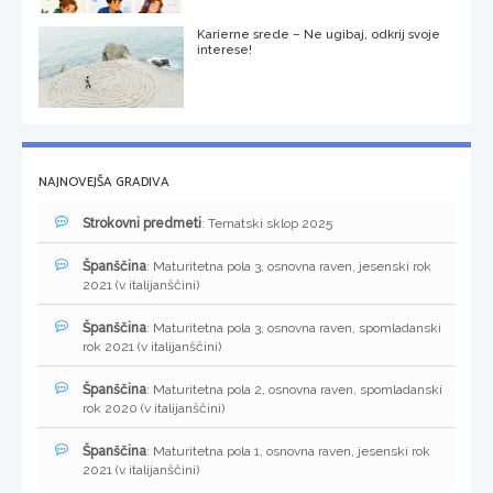
Karierne srede – Ne ugibaj, odkrij svoje
interese!
NAJNOVEJŠA GRADIVA
Strokovni predmeti
: Tematski sklop 2025
Španščina
: Maturitetna pola 3, osnovna raven, jesenski rok
2021 (v italijanščini)
Španščina
: Maturitetna pola 3, osnovna raven, spomladanski
rok 2021 (v italijanščini)
Španščina
: Maturitetna pola 2, osnovna raven, spomladanski
rok 2020 (v italijanščini)
Španščina
: Maturitetna pola 1, osnovna raven, jesenski rok
2021 (v italijanščini)