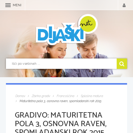
MENI
Domov
Zbirka gradiv
Francoščina
Splošna matura
Maturitetna pola 3, osnovna raven, spomladanski rok 2015
GRADIVO:
MATURITETNA
POLA 3, OSNOVNA RAVEN,
SPOMLADANSKI ROK 2015