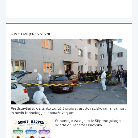
IZPOSTAVLJENE VSEBINE
Predstavljaj si, da lahko združiš svojo strast do raziskovanja, varnosti
in novih tehnologij z izobraževanjem
Štipendije za dijake iz Štipendijskega
sklada dr. Janeza Drnovška