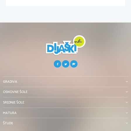
GRADIVA
OSNOVNE ŠOLE
SREDNJE ŠOLE
MATURA
ŠTUDIJ