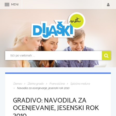
MENI
Domov
Zbirka gradiv
Francoščina
Splošna matura
Navodila za ocenjevanje, jesenski rok 2010
GRADIVO:
NAVODILA ZA
OCENJEVANJE, JESENSKI ROK
2010