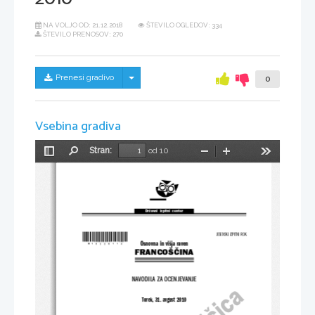
NA VOLJO OD:
21.12.2018
ŠTEVILO OGLEDOV: 334
ŠTEVILO PRENOSOV: 270
Skrij/prikaži meni
Prenesi gradivo
0
Vsebina gradiva
Stran:
od 10
Preklopi
Najdi
Pomanjšaj
Povečaj
Orodja
stransko
vrstico
Državni  izpitni  center
*M10226114*
JESENSKI IZPITNI ROK
Osnovna in višja raven
FRANCOŠČINA
NAVODILA ZA OCENJEVANJE
Torek, 31. avgust 2010