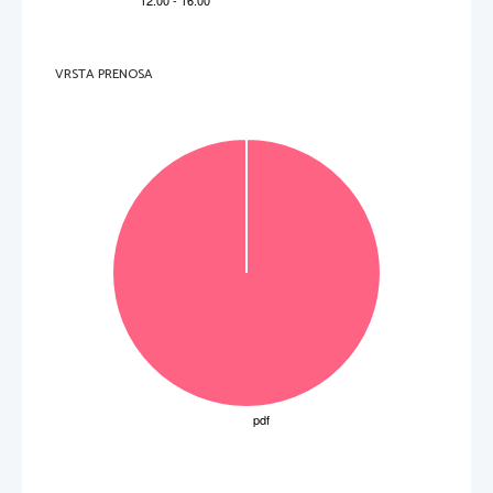
6. 
ce campus de l'Université 
7.     j'eus     la     certitude     
Seštevek to
č
k pole 1A VR: 21 
B) POZNAVANJE IN RABA JEZIKA 
1.  naloga  
1.     différent     
VRSTA PRENOSA
2.     finalement     
3.     patience     
4.     produire     
2.  naloga  
1.    aimerais    
2.    Visite    
3.    cherchent    
4.    ne    reçoivent    pas    
5.    trouveras/trouverais    
6.    Va    
7.    devras/dois    
8.    être    