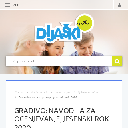
MENI
Domov
Zbirka gradiv
Francoščina
Splošna matura
Navodila za ocenjevanje, jesenski rok 2020
GRADIVO:
NAVODILA ZA
OCENJEVANJE, JESENSKI ROK
2020