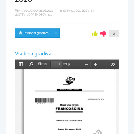
NA VOLJO OD:
24.06.2022
ŠTEVILO OGLEDOV: 63
ŠTEVILO PRENOSOV: 140
Skrij/prikaži meni
Prenesi gradivo
0
Vsebina gradiva
Stran:
od 9
Preklopi
Najdi
Pomanjšaj
Povečaj
Orodja
stransko
vrstico
Državni  izpitni  center
*M20226114*
JESENSKI IZPITNI ROK
Osnovna raven
FRANCOŠČINA
NAVODILA ZA OCENJEVANJE
Sreda, 26. avgust 2020