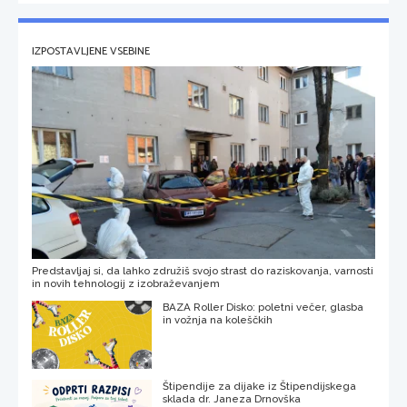
IZPOSTAVLJENE VSEBINE
Predstavljaj si, da lahko združiš svojo strast do raziskovanja, varnosti
in novih tehnologij z izobraževanjem
BAZA Roller Disko: poletni večer, glasba
in vožnja na koleščkih
Štipendije za dijake iz Štipendijskega
sklada dr. Janeza Drnovška