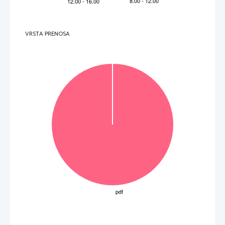
9
1
F

10
1
E

1
0
Skupaj
VRSTA PRENOSA