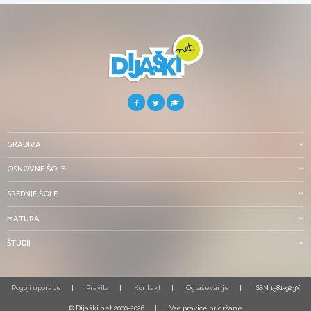
GRADIVA
OSNOVNE ŠOLE
SREDNJE ŠOLE
MATURA
ŠTUDIJ
Pogoji uporabe
Pravila
Kontakt
Oglaševanje
ISSN 1581-923X
© Dijaški.net 2000-2026
Vse pravice pridržane