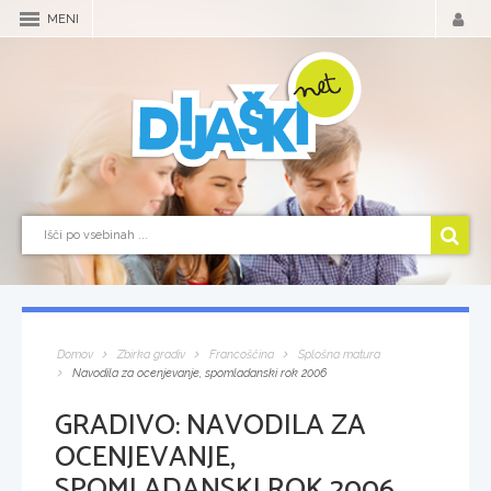
MENI
Domov
Zbirka gradiv
Francoščina
Splošna matura
Navodila za ocenjevanje, spomladanski rok 2006
GRADIVO:
NAVODILA ZA
OCENJEVANJE,
SPOMLADANSKI ROK 2006