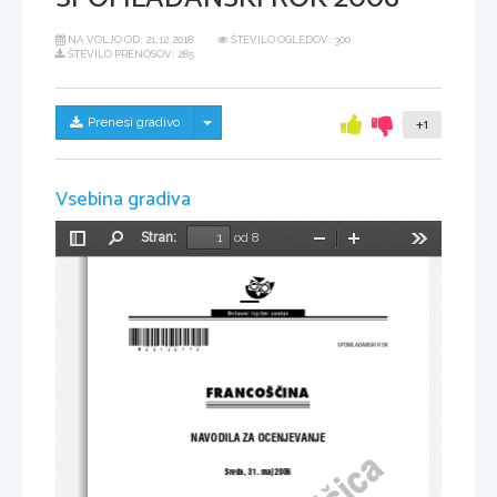
NA VOLJO OD:
21.12.2018
ŠTEVILO OGLEDOV: 300
ŠTEVILO PRENOSOV: 285
Skrij/prikaži meni
Prenesi gradivo
+1
Vsebina gradiva
Stran:
od 8
Preklopi
Najdi
Pomanjšaj
Povečaj
Orodja
stransko
vrstico
*M06126114*
SPOMLADANSKI ROK 
FRANCOŠ^INA 
NAVODILA ZA OCENJEVANJE 
Sreda, 31. maj 2006