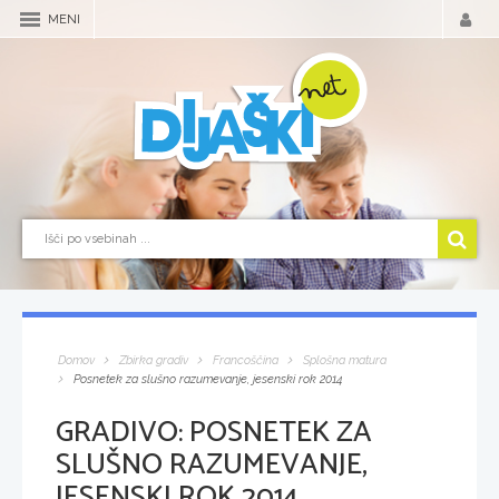
MENI
Domov
Zbirka gradiv
Francoščina
Splošna matura
Posnetek za slušno razumevanje, jesenski rok 2014
GRADIVO:
POSNETEK ZA
SLUŠNO RAZUMEVANJE,
JESENSKI ROK 2014