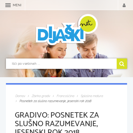
MENI
Domov
Zbirka gradiv
Francoščina
Splošna matura
Posnetek za slušno razumevanje, jesenski rok 2018
GRADIVO:
POSNETEK ZA
SLUŠNO RAZUMEVANJE,
JESENSKI ROK 2018