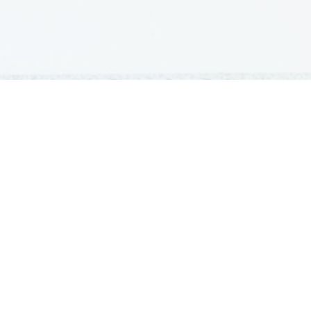
GRADIVA
Šolska gradiva
Pošlji datoteke
Seznam donatorjev
Najbolje ocenjena
Največkrat prenešena