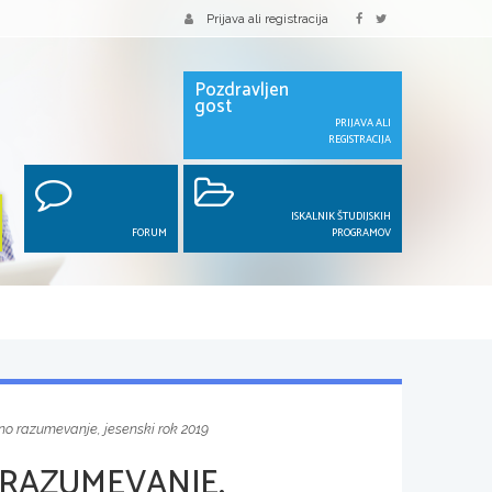
Prijava ali registracija
Pozdravljen
gost
PRIJAVA ALI
REGISTRACIJA
ISKALNIK ŠTUDIJSKIH
FORUM
PROGRAMOV
no razumevanje, jesenski rok 2019
 RAZUMEVANJE,