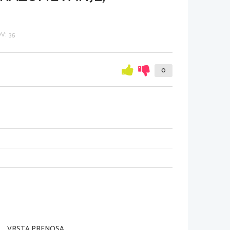
V: 35
0
VRSTA PRENOSA