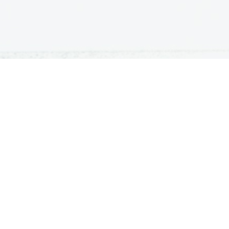
ATURA
ŠTUDIJ
lošna matura
Iskalnik študijskih programov
turitetni tečaj
Univerze
klicna matura
Fakultete in visoke šole
ogled v pole in ugovor
Višje šole
Razpisi za vpis