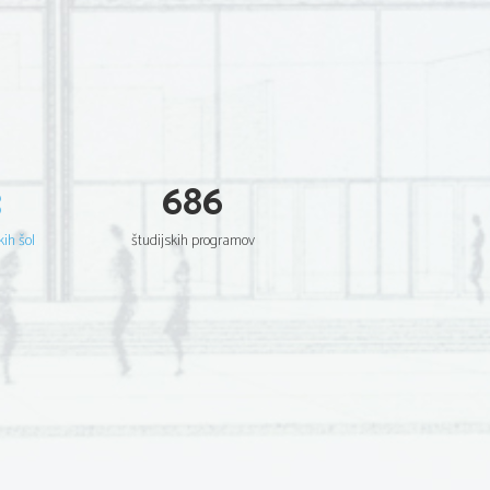
3
686
kih šol
študijskih programov