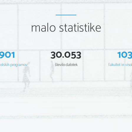
malo statistike
901
30.053
10
šolskih programov
število datotek
fakultet in viso