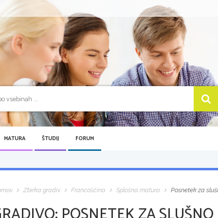
MATURA
ŠTUDIJ
FORUM
omov
Zbirka gradiv
Francoščina
Splošna matura
Posnetek za sluš
GRADIVO:
POSNETEK ZA SLUŠNO