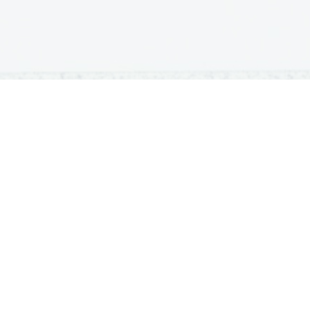
OSNOVNE ŠOLE
SREDNJE ŠOLE
M
Seznam osnovnih šol
Iskalnik SŠ programov
Sp
Osnovnošolski koledar
Srednje šole po regijah
Ma
Nacionalno preverjanje znanja
Vpis v srednje šole
Po
Tretji predmet NPZ
Srednješolski koledar
Vp
Dijaški domovi