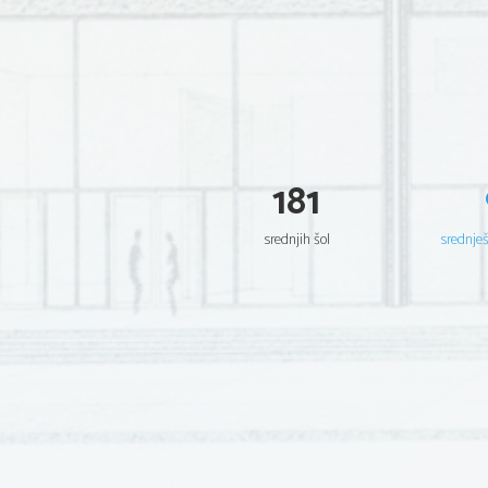
181
srednjih šol
srednje