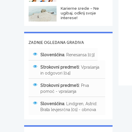
Karierne srede – Ne
ugibaj, odkrij svoje
interese!
ZADNJE OGLEDANA GRADIVA
Slovenščina
: Renesansa [03]
Strokovni predmeti
: Vprašanja
in odgovori [04]
Strokovni predmeti
: Prva
pomoč - vprašanja
Slovenščina
: Lindgren, Astrid:
Brata levjesrčna [01] - obnova