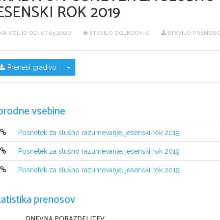
ESENSKI ROK 2019
NA VOLJO OD:
07.05.2020
ŠTEVILO OGLEDOV: 0
ŠTEVILO PRENOSO
Skrij/prikaži meni
Prenesi gradivo
orodne vsebine
Posnetek za slušno razumevanje, jesenski rok 2019
Posnetek za slušno razumevanje, jesenski rok 2019
Posnetek za slušno razumevanje, jesenski rok 2019
tatistika prenosov
DNEVNA PORAZDELITEV