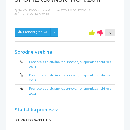
NA VOLJO OD:
21.12.2018
ŠTEVILO OGLEDOV: 180
ŠTEVILO PRENOSOV: 87
Skrij/prikaži meni
Prenesi gradivo
0
Sorodne vsebine
Posnetek za slušno razumevanje, spomladanski rok
2011
Posnetek za slušno razumevanje, spomladanski rok
2011
Posnetek za slušno razumevanje, spomladanski rok
2011
Statistika prenosov
DNEVNA PORAZDELITEV