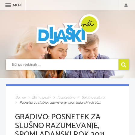
MENI
Domov
Zbirka gradiv
Francoščina
Splošna matura
Posnetek za slušno razumevanje, spomladanski rok 2011
GRADIVO:
POSNETEK ZA
SLUŠNO RAZUMEVANJE,
SPOMLADANSKI ROK 2011