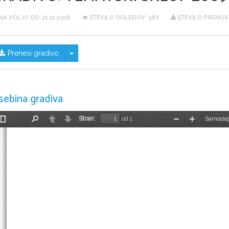
NA VOLJO OD:
21.12.2018
ŠTEVILO OGLEDOV: 367
ŠTEVILO PRENOS
Skrij/prikaži meni
Prenesi gradivo
sebina gradiva
Stran:
od 1
Preklopi
Najdi
Nazaj
Naprej
Pomanjšaj
Povečaj
stransko
vrstico