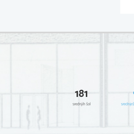
181
srednjih šol
srednje