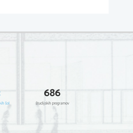
3
686
kih šol
študijskih programov