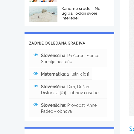
Karierne srede – Ne
ugibaj, odkrij svoje
interese!
ZADNJE OGLEDANA GRADIVA
Slovenščina
: Prešeren, France:
Sonetje nesreče
Matematika
: 2. letnik [01]
Slovenščina
: Dim, Dušan:
Distorzija [01] - obnova osebe
Slovenščina
: Provoost, Anne:
Padec - obnova
S