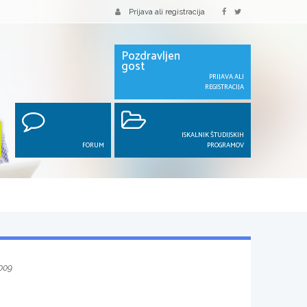
Prijava ali registracija
Pozdravljen
gost
PRIJAVA ALI
REGISTRACIJA
ISKALNIK ŠTUDIJSKIH
FORUM
PROGRAMOV
009