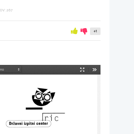
OV: 267
+1
Način
Orodja
predstavitve