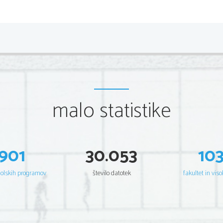
malo statistike
901
30.053
10
šolskih programov
število datotek
fakultet in viso