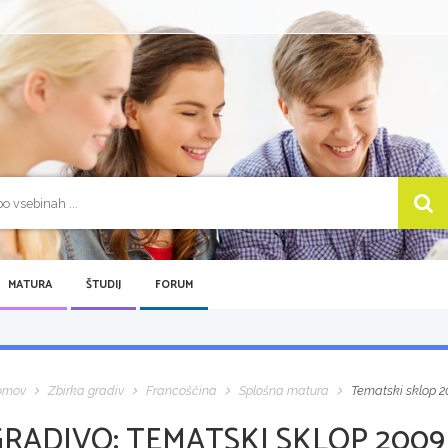
MATURA
ŠTUDIJ
FORUM
omov
Zbirka gradiv
Francoščina
Splošna matura
Tematski sklop 2
GRADIVO:
TEMATSKI SKLOP 2009