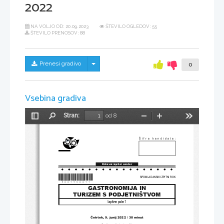
2022
NA VOLJO OD:
20.09.2023
ŠTEVILO OGLEDOV: 55
ŠTEVILO PRENOSOV: 88
Skrij/prikaži meni
Prenesi gradivo
0
Vsebina gradiva
Stran:
od 8
Preklopi
Najdi
Pomanjšaj
Povečaj
Orodja
stransko
vrstico
Šifra kandidata
:
Državni izpitni center
*P221T50211*
SPOMLADANSKI IZPITNI ROK
GASTRONOMIJA IN 
TURIZEM S PODJETNIŠTVOM
Izpitna pola 
1
Četrtek
, 9. junij 2022 / 30 
minut