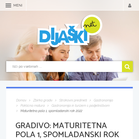
MENI
Domov
Zbirka gradiv
Strokovni predmeti
Gastronomija
Poklicna matura
Gastronomija in turizem s podjetništvom
Maturitetna pola 1, spomladanski rok 2022
GRADIVO:
MATURITETNA
POLA 1, SPOMLADANSKI ROK