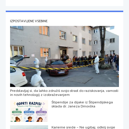
IZPOSTAVLJENE VSEBINE
Predstavljaj si, da lahko združiš svojo strast do raziskovanja, varnosti
in novih tehnologij z izobraževanjem
Štipendije za dijake iz Štipendijskega
sklada dr. Janeza Drnovška
Karierne srede – Ne ugibaj, odkrij svoje