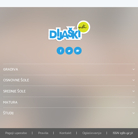
GRADIVA
OSNOVNE ŠOLE
SREDNJE ŠOLE
MATURA
ŠTUDIJ
Pogoji uporabe
Pravila
Kontakt
Oglaševanje
ISSN 1581-923X