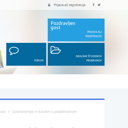
Prijava ali registracija
Pozdravljen
gost
PRIJAVA ALI
REGISTRACIJA
ISKALNIK ŠTUDIJSKIH
FORUM
PROGRAMOV
tura
Gastronomija in turizem s podjetništvom