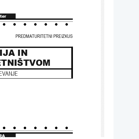
ter
PREDMATURITETNI PREIZKUS
JA IN 
ETNIŠTVOM
EVANJE
RA