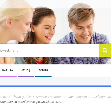
MATURA
ŠTUDIJ
FORUM
omov
Zbirka gradiv
Strokovni predmeti
Gastronomija
Poklicna ma
Navodila za ocenjevanje, poskusni rok 2020