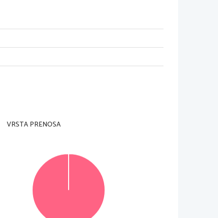
VRSTA PRENOSA
© Državni izpitni center
Vse pravice pridržane
.