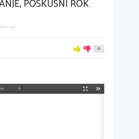
ANJE, POSKUSNI ROK
SOV: 201
0
Način
Orodja
predstavitve