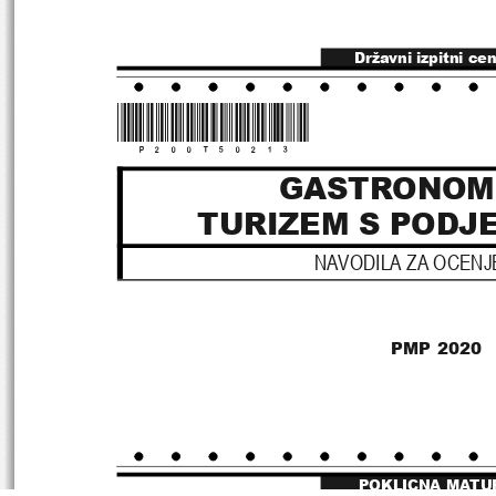
Državni izpitni cen
*P200T50213*
GASTRONOMI
TURIZEM S PODJ
NAVODILA ZA OCENJ
PMP 2020
POKLICNA MATU