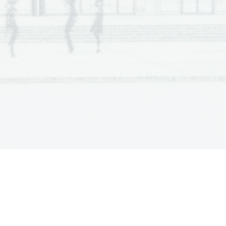
4 ali
3 pravilne rešitve 2
točki
,
2 pravilni rešitvi 
1 
točka.
4 
ali
3 pravilne rešitve 2 točki
,
2 pravilni rešitvi 1 točka.