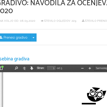
GRADIVO:
NAVODILA ZA OCENJEV
2020
NA VOLJO OD:
08.05.2020
ŠTEVILO OGLEDOV: 229
ŠTEVILO PRENO
Skrij/prikaži meni
Prenesi gradivo
sebina gradiva
Stran:
od 5
Preklopi
Najdi
Nazaj
Naprej
Pomanjšaj
Povečaj
stransko
vrstico