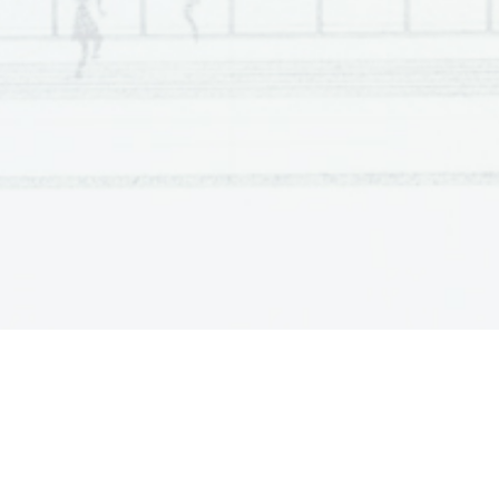
2
po
ravnava izgub iz preteklih let
12
2

povečanje rezerv

 dividende

ostane nerazdeljen

Nanoški sir
13
2

 Tolminc

Bovški sir

mohant

obseg poslovanja
14
2

ena od:
direktn
e 
in indirektn
e 

posredn
e in neposredne

družabno območje
15
1

Skupno število točk IP 1: 20