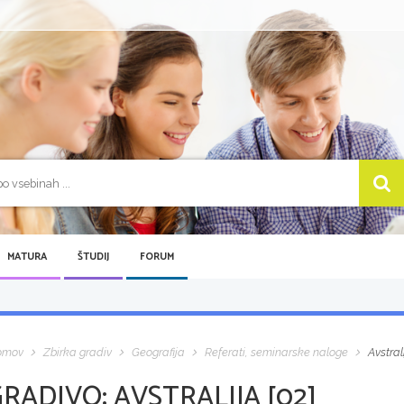
MATURA
ŠTUDIJ
FORUM
omov
Zbirka gradiv
Geografija
Referati, seminarske naloge
Avstrali
GRADIVO:
AVSTRALIJA [02]