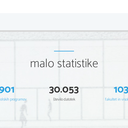
AVSTRALIJA - 
Avstralija je najmanjša, najbolj sušna in najbolj ravn
Pod imenom Avstralija si ljudje najpogosteje pred
goščavjem poraslo deželo, vendar je to v resnic
razvita zahodna država z razmeroma visoko življenj
Zaradi v glavnem vročega ali vsaj toplega podnebja 
malo statistike
prostega časa zunaj, na svežem zraku, kjer se uk
lakoto pa si najraje tešijo s slovitimi jedmi na žaru-
Avstralija še vedno ohranja trdne vezi z nekdanjo m
levi strani ceste, angleščina pa je uradni jezik. Tod
priseljencev iz drugih evropskih držav in Azije. Do
Avstralije, so danes le še manjšina. 
901
30.053
10
šolskih programov
število datotek
fakultet in viso