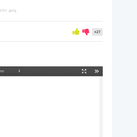
OV: 4105
+27
Način
Orodja
predstavitve