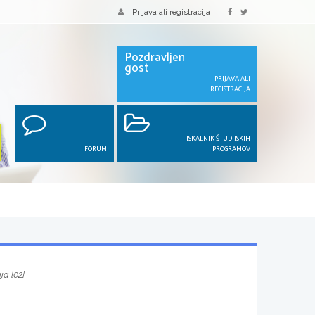
Prijava ali registracija
Pozdravljen
gost
PRIJAVA ALI
REGISTRACIJA
ISKALNIK ŠTUDIJSKIH
FORUM
PROGRAMOV
ja [02]