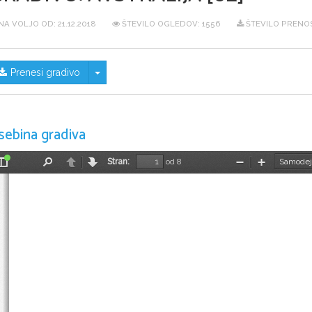
NA VOLJO OD:
21.12.2018
ŠTEVILO OGLEDOV: 1556
ŠTEVILO PRENOS
Skrij/prikaži meni
Prenesi gradivo
sebina gradiva
Stran:
od 8
Preklopi
Najdi
Nazaj
Naprej
Pomanjšaj
Povečaj
stransko
vrstico