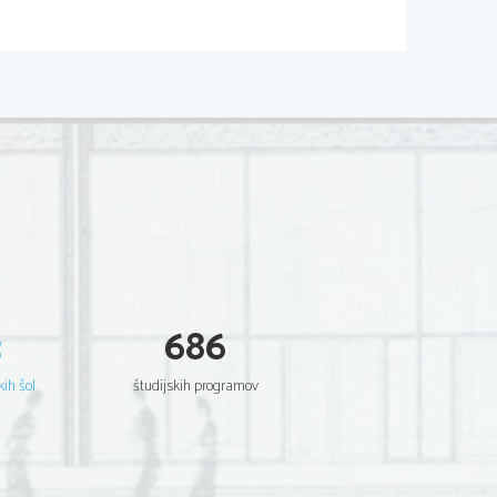
UVOD
a celina.
stavljajo puščavsko, z grmičastim
i urbana, tehnološko napredna in
sko ravnijo.
preživijo Avstralci veliko svojega
varjajo z vsemi vrstami športov,
barbecue
. 
atično deželo. Avstralci vozijo po
a v Avstraliji živi tudi zelo veliko
mačini-
aborgini
-prvotni prebivalci
3
686
kih šol
študijskih programov