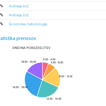
Avstralija [02]
Avstralija [02]
Sociološka metodologija
tatistika prenosov
DNEVNA PORAZDELITEV