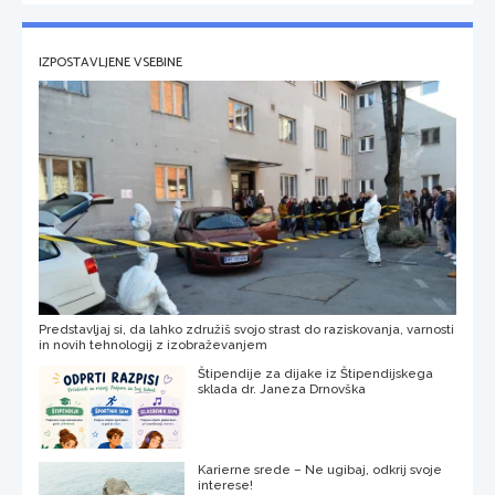
IZPOSTAVLJENE VSEBINE
Predstavljaj si, da lahko združiš svojo strast do raziskovanja, varnosti
in novih tehnologij z izobraževanjem
Štipendije za dijake iz Štipendijskega
sklada dr. Janeza Drnovška
Karierne srede – Ne ugibaj, odkrij svoje
interese!