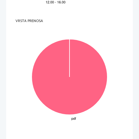
.   
V sivo polje ne pišite
.   
VRSTA PRENOSA
V sivo polje ne pišite
.   
V sivo polje ne pišite
P   
perforiran list