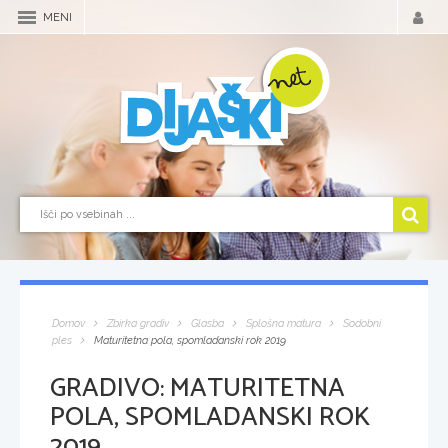
MENI
Domov
Zbirka gradiv
Glasba
Splošna matura
Sodobni
ples
Maturitetna pola, spomladanski rok 2019
GRADIVO:
MATURITETNA
POLA, SPOMLADANSKI ROK
2019