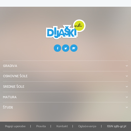
GRADIVA
OSNOVNE ŠOLE
SREDNJE ŠOLE
MATURA
ŠTUDIJ
Pogoji uporabe
Pravila
Kontakt
Oglaševanje
ISSN 1581-923X