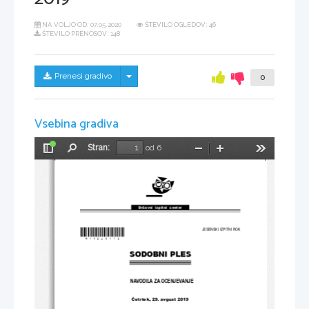
NA VOLJO OD:
07.05.2020
ŠTEVILO OGLEDOV: 46
ŠTEVILO PRENOSOV: 148
Skrij/prikaži meni
Prenesi gradivo
0
Vsebina gradiva
Stran:
od 6
Preklopi
Najdi
Pomanjšaj
Povečaj
Orodja
stransko
vrstico
Državni  izpitni  center
*M19263112*
JESENSKI IZPITNI ROK
SODOBNI PLES
NAVODILA ZA OCENJEVANJE
Četrtek
, 29. 
avgust 
2019