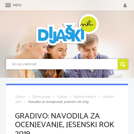
MENI
Domov
Zbirka gradiv
Glasba
Splošna matura
Sodobni
ples
Navodila za ocenjevanje, jesenski rok 2019
GRADIVO:
NAVODILA ZA
OCENJEVANJE, JESENSKI ROK
2019