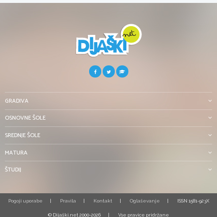
GRADIVA
OSNOVNE ŠOLE
SREDNJE ŠOLE
MATURA
ŠTUDIJ
Pogoji uporabe
Pravila
Kontakt
Oglaševanje
ISSN 1581-923X
© Dijaški.net 2000-2026
Vse pravice pridržane