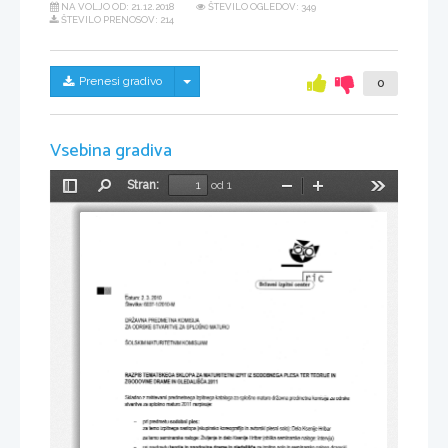
NA VOLJO OD:
21.12.2018
ŠTEVILO OGLEDOV: 349
ŠTEVILO PRENOSOV: 214
Skrij/prikaži meni
Prenesi gradivo
0
Vsebina gradiva
Stran:
od 1
Preklopi
Najdi
Pomanjšaj
Povečaj
Orodja
stransko
g
vrstico
J
r
c
-
rDatum:2.3.2010
-1 
Stevilka: 
6037 
12010-M
PREDMETNA 
DRZAVNA 
KOMISIJA
ZA 
ODRSKE 
ZA 
SPLOSNO 
STVARITVE 
MATURO
SolsrcM 
KoMtslJAM
MATURTTETNTM 
SKLOPAZA 
TEMATSKEGA 
MATURITETNI 
SODOBNEGA 
PLESA 
RAZPIS 
TEORIJE 
IZPIT 
IZ 
TER 
IN
oleoRl6enzott
zcoDovtNE 
DRAME 
rn 
predmetnega 
zahtevami 
predmetna 
Skladno 
z 
izpitnega 
kataloga 
za 
splo5no 
maturo 
drZavna 
komisija 
za 
odrske
2011 
za 
stvaritve 
splo5no 
maturo 
razpisuje:
ples:
sodobni 
pri 
predmetu 
temo 
izpitnega 
nastopa 
(skupinsko 
plesni 
avtorski 
za 
solo): 
koreografijo 
in 
Hribar
Dela 
Ksenije 
temo 
Zivfenje 
delo 
za 
seminanske 
(oblika 
naloge: 
in 
Ksenije 
Hribar 
seminarske 
naloge: 
intervju)
teorija 
zgodovina 
pri 
predmetu 
gledali5de 
in 
in 
drame 
za 
polo 
izpitno 
in 
seminarsko 
nalogo 
dramski