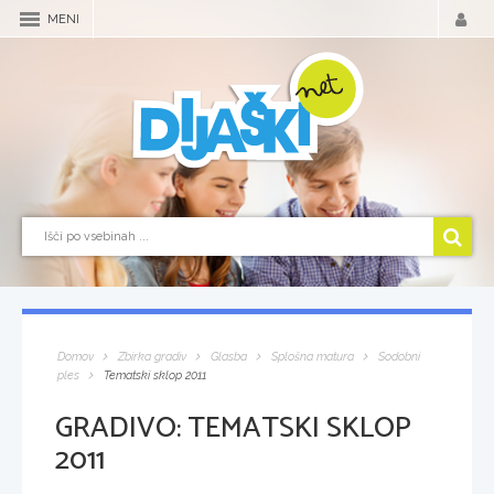
MENI
Domov
Zbirka gradiv
Glasba
Splošna matura
Sodobni
ples
Tematski sklop 2011
GRADIVO:
TEMATSKI SKLOP
2011