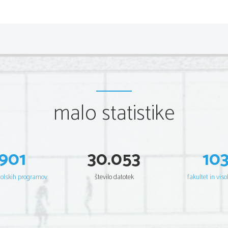
2 
Scientia  Est  Potentia  Scientia  Est  Po
tentia  Scientia  Est  Potenti
Scientia  Est  Potentia  Scientia  Est  Po
tentia  Scientia  Est  Potenti
Scientia  Est  Potentia  Scientia  Est  Po
tentia  Scientia  Est  Potenti
Scientia  Est  Potentia  Scientia  Est  Po
tentia  Scientia  Est  Potenti
Scientia  Est  Potentia  Scientia  Est  Po
tentia  Scientia  Est  Potenti
Scientia  Est  Potentia  Scientia  Est  Po
tentia  Scientia  Est  Potenti
Scientia  Est  Potentia  Scientia  Est  Po
tentia  Scientia  Est  Potenti
Scientia  Est  Potentia  Scientia  Est  Po
tentia  Scientia  Est  Potenti
Scientia  Est  Potentia  Scientia  Est  Po
tentia  Scientia  Est  Potenti
Scientia  Est  Potentia  Scientia  Est  Po
tentia  Scientia  Est  Potenti
Scientia  Est  Potentia  Scientia  Est  Po
tentia  Scientia  Est  Potenti
Scientia  Est  Potentia  Scientia  Est  Po
tentia  Scientia  Est  Potenti
malo statistike
Scientia  Est  Potentia  Scientia  Est  Po
tentia  Scientia  Est  Potenti
Scientia  Est  Potentia  Scientia  Est  Po
tentia  Scientia  Est  Potenti
Scientia  Est  Potentia  Scientia  Est  Po
tentia  Scientia  Est  Potenti
Scientia  Est  Potentia  Scientia  Est  Po
tentia  Scientia  Est  Potenti
Scientia  Est  Potentia  Scientia  Est  Po
tentia  Scientia  Est  Potenti
Scientia  Est  Potentia  Scientia  Est  Po
tentia  Scientia  Est  Potenti
Scientia  Est  Potentia  Scientia  Est  Po
tentia  Scientia  Est  Potenti
Scientia  Est  Potentia  Scientia  Est  Po
tentia  Scientia  Est  Potenti
901
30.053
10
Scientia  Est  Potentia  Scientia  Est  Po
tentia  Scientia  Est  Potenti
Scientia  Est  Potentia  Scientia  Est  Po
tentia  Scientia  Est  Potenti
Scientia  Est  Potentia  Scientia  Est  Po
tentia  Scientia  Est  Potenti
Scientia  Est  Potentia  Scientia  Est  Po
tentia  Scientia  Est  Potenti
Scientia  Est  Potentia  Scientia  Est  Po
tentia  Scientia  Est  Potenti
šolskih programov
število datotek
fakultet in viso
Scientia  Est  Potentia  Scientia  Est  Po
tentia  Scientia  Est  Potenti
Scientia  Est  Potentia  Scientia  Est  Po
tentia  Scientia  Est  Potenti
Scientia  Est  Potentia  Scientia  Est  Po
tentia  Scientia  Est  Potenti
Scientia  Est  Potentia  Scientia  Est  Po
tentia  Scientia  Est  Potenti
Scientia  Est  Potentia  Scientia  Est  Po
tentia  Scientia  Est  Potenti
Scientia  Est  Potentia  Scientia  Est  Po
tentia  Scientia  Est  Potenti
Scientia  Est  Potentia  Scientia  Est  Po
tentia  Scientia  Est  Potenti
Scientia  Est  Potentia  Scientia  Est  Po
tentia  Scientia  Est  Potenti
Scientia  Est  Potentia  Scientia  Est  Po
tentia  Scientia  Est  Potenti