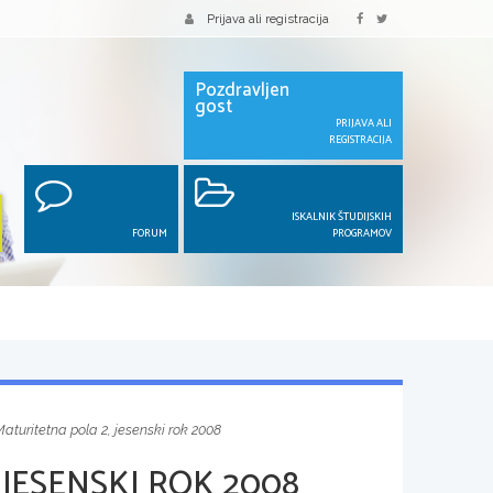
Prijava ali registracija
Pozdravljen
gost
PRIJAVA ALI
REGISTRACIJA
ISKALNIK ŠTUDIJSKIH
FORUM
PROGRAMOV
aturitetna pola 2, jesenski rok 2008
JESENSKI ROK 2008