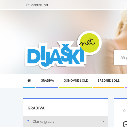
Študentski.net
GRADIVA
OSNOVNE ŠOLE
SREDNJE ŠOLE
GRADIVA
D
Zbirka gradiv