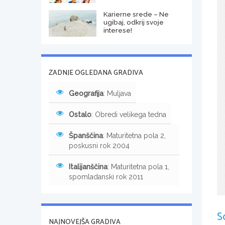
Karierne srede – Ne
ugibaj, odkrij svoje
interese!
ZADNJE OGLEDANA GRADIVA
Geografija
: Muljava
Ostalo
: Obredi velikega tedna
Španščina
: Maturitetna pola 2,
poskusni rok 2004
Italijanščina
: Maturitetna pola 1,
spomladanski rok 2011
S
NAJNOVEJŠA GRADIVA