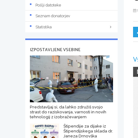
Pošlji datoteke
Seznam donatorjev
Statistika
IZPOSTAVLJENE VSEBINE
V
Predstavljaj si, da lahko združiš svojo
strast do raziskovanja, varnosti in novih
tehnologij z izobraževanjem
Štipendije za dijake iz
Štipendijskega sklada dr.
Janeza Drnovška