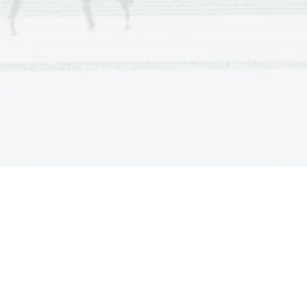
a  Scientia
  Est  Potentia  Scientia  Est  Potentia
a  Scientia
  Est  Potentia  Scientia  Est  Potentia
a  Scientia
  Est  Potentia  Scientia  Est  Potentia
a  Scientia
  Est  Potentia  Scientia  Est  Potentia
a  Scientia
  Est  Potentia  Scientia  Est  Potentia
a  Scientia
  Est  Potentia  Scientia  Est  Potentia
a  Scientia
  Est  Potentia  Scientia  Est  Potentia
a  Scientia
  Est  Potentia  Scientia  Est  Potentia
a  Scientia
  Est  Potentia  Scientia  Est  Potentia
a  Scientia
  Est  Potentia  Scientia  Est  Potentia
a  Scientia
  Est  Potentia  Scientia  Est  Potentia
a  Scientia
  Est  Potentia  Scientia  Est  Potentia
a  Scientia
  Est  Potentia  Scientia  Est  Potentia
a  Scientia
  Est  Potentia  Scientia  Est  Potentia
a  Scientia
  Est  Potentia  Scientia  Est  Potentia
a  Scientia
  Est  Potentia  Scientia  Est  Potentia
a  Scientia
  Est  Potentia  Scientia  Est  Potentia
a  Scientia
  Est  Potentia  Scientia  Est  Potentia
a  Scientia
  Est  Potentia  Scientia  Est  Potentia
a  Scientia
  Est  Potentia  Scientia  Est  Potentia
a  Scientia
  Est  Potentia  Scientia  Est  Potentia
a  Scientia
  Est  Potentia  Scientia  Est  Potentia
a  Scientia
  Est  Potentia  Scientia  Est  Potentia
a  Scientia
  Est  Potentia  Scientia  Est  Potentia
a  Scientia
  Est  Potentia  Scientia  Est  Potentia
a  Scientia
  Est  Potentia  Scientia  Est  Potentia
a  Scientia
  Est  Potentia  Scientia  Est  Potentia
a  Scientia
  Est  Potentia  Scientia  Est  Potentia
a  Scientia
  Est  Potentia  Scientia  Est  Potentia
a  Scientia
  Est  Potentia  Scientia  Est  Potentia
a  Scientia
  Est  Potentia  Scientia  Est  Potentia
a  Scientia
  Est  Potentia  Scientia  Est  Potentia
a  Scientia
  Est  Potentia  Scientia  Est  Potentia
a  Scientia
  Est  Potentia  Scientia  Est  Potentia
a  Scientia
  Est  Potentia  Scientia  Est  Potentia
a  Scientia
  Est  Potentia  Scientia  Est  Potentia
a  Scientia
  Est  Potentia  Scientia  Est  Potentia
a  Scientia
  Est  Potentia  Scientia  Est  Potentia
a  Scientia
  Est  Potentia  Scientia  Est  Potentia
a  Scientia
  Est  Potentia  Scientia  Est  Potentia