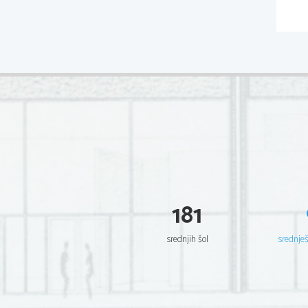
181
srednjih šol
srednje