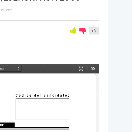
V: 282
+3
Način
Orodja
predstavitve
Codice del candidato:
ter