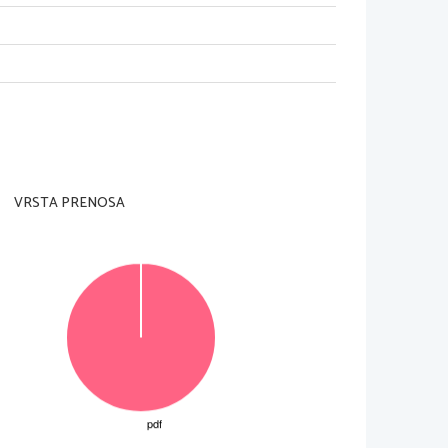
a de
ll'insegnante preposto.
agina in alto a destra e sulle due schede di
potete conseguire fino a un massimo di 20 punti. Il
VRSTA PRENOSA
 indicato.
la prova
 utilizzando la penna stilografica o la penna
rispos
ta scorretta e scrivete accanto ad essa 
quella
to il punte
ggio di zero (0). Prestate attenz
ione anche
 presenza
 di errori al loro interno può portare 
a una