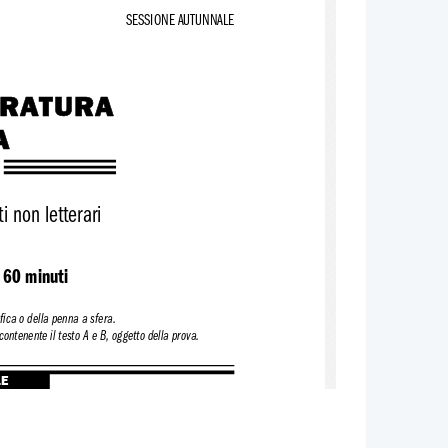
SESSIONE AUTUNNALE
ERATURA
A
i non letterari
 60 minuti
fica o della penna a sfera.
contenente il testo A e B, oggetto della prova.
LE