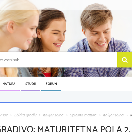
MATURA
ŠTUDIJ
FORUM
omov
Zbirka gradiv
Italijanščina
Splošna matura
Italijanščina
M
GRADIVO:
MATURITETNA POLA 2, 