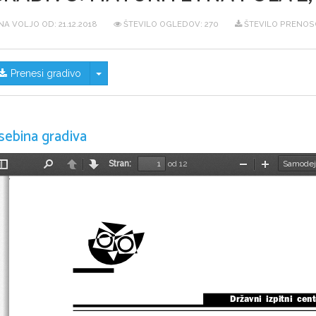
NA VOLJO OD:
21.12.2018
ŠTEVILO OGLEDOV: 270
ŠTEVILO PRENOSO
Skrij/prikaži meni
Prenesi gradivo
sebina gradiva
Stran:
od 12
Preklopi
Najdi
Nazaj
Naprej
Pomanjšaj
Povečaj
stransko
vrstico
Državni  izpitni  cen