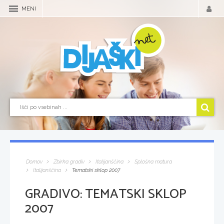
MENI
Domov
Zbirka gradiv
Italijanščina
Splošna matura
Italijanščina
Tematski sklop 2007
GRADIVO:
TEMATSKI SKLOP
2007