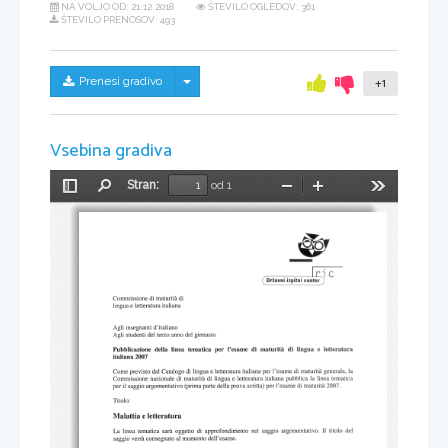
NA VOLJO OD:
21.12.2018
ŠTEVILO OGLEDOV: 361
ŠTEVILO PRENOSOV: 493
Skrij/prikaži meni
Prenesi gradivo
+1
Vsebina gradiva
Stran:
od 1
Preklopi
Najdi
Pomanjšaj
Povečaj
Orodja
stransko
vrstico