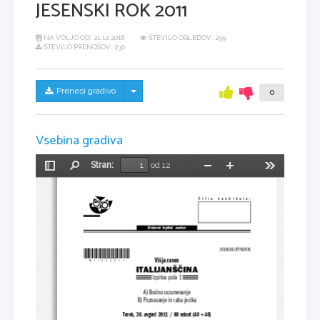
JESENSKI ROK 2011
NA VOLJO OD:
21.12.2018
ŠTEVILO OGLEDOV: 259
ŠTEVILO PRENOSOV: 230
Skrij/prikaži meni
Prenesi gradivo
0
Vsebina gradiva
Stran:
od 12
Preklopi
Najdi
Pomanjšaj
Povečaj
Orodja
stransko
vrstico
Šifra  kandidata:
Državni  izpitni  center
*M11222211*
JESENSKI IZPITNI ROK
Višja raven
ITALIJANŠČINA
Izpitna pola 1
A) Bralno razumevanje
B) Poznavanje in raba jezika
Torek, 30. avgust 2011 / 80 minut (40 + 40)