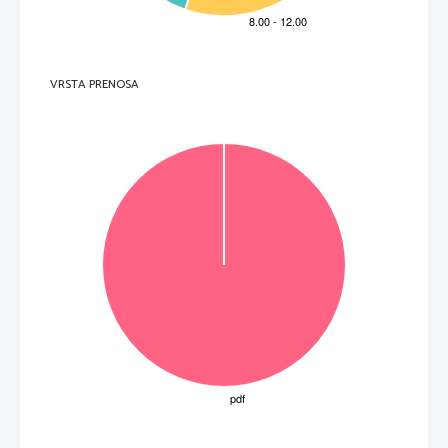
   6.  I concittadini sono orgogliosi di le
i, ma la sua storia non li commuove. 
V 
F 
   7.  Chi o che cosa spinse Dolly a cominciare il lavoro di barista? 
A     gli     amici     
B     il     marito     
C 
un desiderio personale 
D     la     necessità     
VRSTA PRENOSA
   8.  Il marito di Dolly aveva perso il lavoro.  
V 
F 
9.  Con quali parole dell’articolo ci viene riferito 
che Dolly ha dovuto farsi forza e sopportare la 
situazione in cui si trovava? 
_____________________________________
10.   Prima di fare la barista Dolly 
non aveva lavorato fuori casa.  
V 
F 