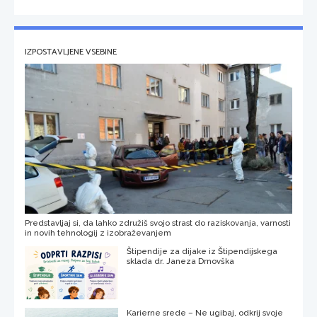
IZPOSTAVLJENE VSEBINE
Predstavljaj si, da lahko združiš svojo strast do raziskovanja, varnosti
in novih tehnologij z izobraževanjem
Štipendije za dijake iz Štipendijskega
sklada dr. Janeza Drnovška
Karierne srede – Ne ugibaj, odkrij svoje