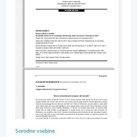
Dovoljeno gradivo in pripomočki:
Kandidat prinese nalivno pero ali kemični svinčnik.
Kandidat dobi ocenjevalni obrazec.
SPLOŠNA MATURA
NAVODILA KANDIDATU
Pazljivo preberite ta navodila.
Ne odpirajte izpitne pole in ne začenjajte reševa
ti nalog, dokler vam nadzorni učitelj tega ne dovoli.
Prilepite kodo oziroma vpišite svojo šifro (v okvirček desno zgoraj na tej strani in na ocenjevalni obrazec).
Izpitna pola je sestavljena iz dveh delov, dela A in dela B. Časa za reševanje je 80 minut. Priporočamo vam, da za reševanje
vsakega dela porabite 40 minut.
Izpitna pola vsebuje 2 nalogi v delu A in 5 nalog v delu B. Štev
ilo točk, ki jih dosežete, je 70, od tega 30 v delu A in 40 v d
elu B.
Za posamezno nalogo je število točk navedeno v izpitni poli.
Rešitve, ki jih pišite z nalivnim pereso
m ali s kemičnim svinčnikom, vpisujte 
v izpitno polo
 v za to predvideni prostor. Pišite
čitljivo. Če se zmotite, napisano prečrtajte in rešitev zapišite 
na novo. Nečitljivi zapisi in nejasni popravki bodo ocenjeni z
 nič (0)
točkami.
Zaupajte vase in v svoje zmožnosti. Želimo vam veliko uspeha.
Ta pola ima 12 strani, od tega 2 prazni.
© RIC 2011
2 
M112-222-1-1 
A) BRALNO RAZUMEVANJE 
(Priporo
č
eni 
č
as reševanja: 40 minut) 
1. besedilo 
Leggete attentamente il seguente articolo. 
“Sono la barista più longeva del mondo” 
Ha  servito  due  milioni  di  boccali  di  birra  e  non  è  
ancora  stanca.  Dolly  Saville  ha  95  anni  ed  è  la  più  
longeva barista del mondo. Nel corso di una carrier
a durata sette decenni l’arzilla signora ha servito 
dozzine  di  personaggi  famosi.  Nel  pub  del  Red  Lion  Hotel  di  Wendover,  piccolo  paese  ai  piedi  delle  
verdi Chilton Hills nel cuore dell’Inghilterra, sono passa
ti attori come l’ex 007 Pierce Brosnan, ed eroi 
dello  sport  britannico  come  Stanley  Matthews.  A  
servirli  c’è  sempre  stata  Dolly,  la  decana  delle  
bariste.  Ma  lei,  Dolly  Saville,  la  protagonista  di  
questa  storia,  non  si  sente  per  nulla  un’eroina,  né  
tantomeno una celebrità, visto che di mestiere fa 
semplicemente la barista nel pub del paese. Eppure, 
non si può dare torto ai suoi concittadini, se 
parlando di lei gonfiano il petto e a qualcuno spunta una 
lacrima all’angolo dell’occhio.  
La signora Saville ha cominciato a lavorare al R
ed Lion, dopo che suo marito aveva lasciato l’impiego 
per andare a combattere. In piena Seconda guerra mondiale alla famiglia servivano i soldi per tirare 
avanti e così Dolly strinse i denti e 
si rimboccò le maniche. “Erano 
tempi duri, quelli. Per mantenere la 
famiglia fui costretta a lavorare”, ha ricordato Do
lly. “E se poi non ho più smesso è perché mio marito 
non  è  mai  tornato,  anche  se  per  tanto  tempo  ho  sognato  che  la  porta  del  locale  si  aprisse  e  lui  
Sorodne vsebine
apparisse  sulla  soglia”.  Ma  purtroppo  non  è  stato  così,  e  lei  che  ha  sempre  fatto  la  casalinga,  si  è  
ritrovata a spillare birra e servire ai tavoli. 
“Amo questo lavoro”, ha spiegato in un’intervista la
 signora, “incontri gente piacevole con cui parlare e 
penso  che  questo  aiuti  a  mantenere  il  mio  cervello  sv
eglio.”  La  barista  non  si  limita  infatti  a  spillare  
solo  pinte  di  birra,  ma  serve  anche  ai  tavoli  con  passo  sicuro  e  mano  ferma.  E  se  capita,  ci  scappa  