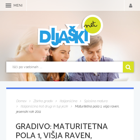
MENI
Domov
Zbirka gradiv
Italijanščina
Splošna matura
Italijanščina kot drugi in tuji jezik
Maturitetna pola 1, višja raven,
jesenski rok 2011
GRADIVO:
MATURITETNA
POLA 1, VIŠJA RAVEN,