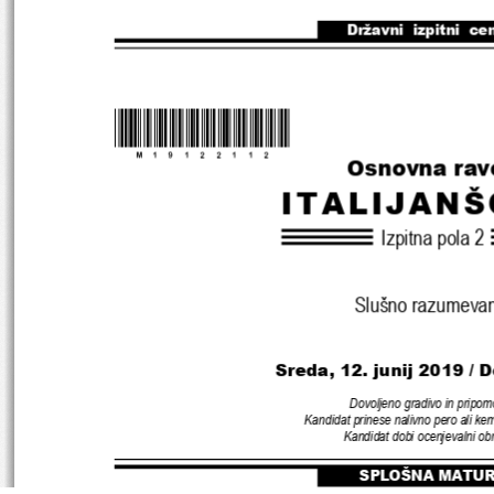
Državni  izpitni  ce
*M19122112
*
Osnovna rav
ITALIJANŠ
Izpitna pola 2
Slušno razumeva
Sreda, 12. junij 2019 / 
Dovoljeno gradivo in pripom
Kandidat prinese nalivno pero ali kem
Kandidat dobi ocenjevalni ob
SPLOŠNA MATU