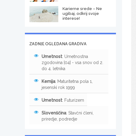
Karierne srede – Ne
ugibaj, odkrij svoje
interese!
ZADNJE OGLEDANA GRADIVA
Umetnost
: Umetnostna
zgodovina [04] - vsa snov od 2.
do 4. letnika
Kemija
: Maturitetna pola 1,
jesenski rok 1999
Umetnost
: Futurizem
Slovenščina
: Stavčni členi,
priredje, podredje