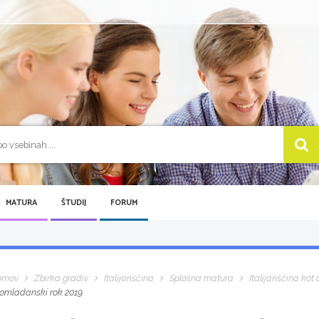
MATURA
ŠTUDIJ
FORUM
omov
Zbirka gradiv
Italijanščina
Splošna matura
Italijanščina kot d
omladanski rok 2019