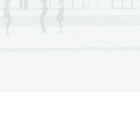
. 
____________________
_________
______
_
V 
F 
V 
F 
.
V 
F 
entri sono svantaggiate.
V 
F 
V 
F 
_____________________________________ 