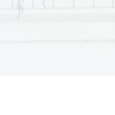
4. 
L'azienda Concolato produce 
_______________________
Studio Cassio 
5. 
I Cassio vendono mosaici antichi.
6. 
Usando un'
applicazione particolare le fotografie 
si possono 
trasformare 
in mosaico.
7. 
Per la produzione dei puzzle i Cassio usano colori vivaci
Lidia Giuliani 
8. 
Lidia produce 
 in feltro.
__________________________
9. 
Secondo Lidia le attività 
artigianali con sede in piccoli c
10.
   Lidia vende i suoi prodotti al mercato.
11.
   Da quanti anni Lidia fa l
'imprenditrice?
  ________________________________________________