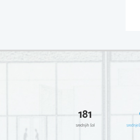
181
srednjih šol
srednje