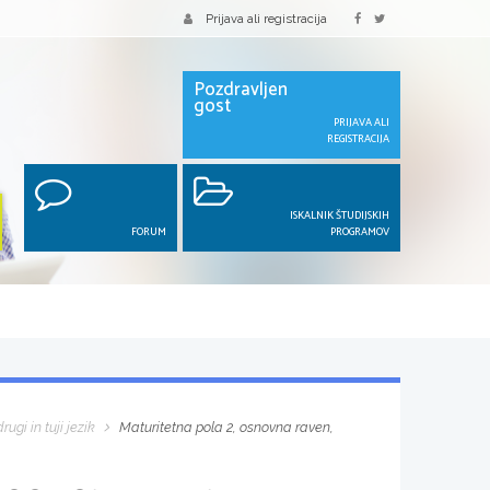
Prijava ali registracija
Pozdravljen
gost
PRIJAVA ALI
REGISTRACIJA
ISKALNIK ŠTUDIJSKIH
FORUM
PROGRAMOV
rugi in tuji jezik
Maturitetna pola 2, osnovna raven,