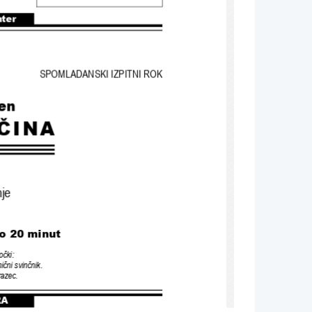
nter
SPOMLADANSKI IZPITNI ROK
en
ČINA
nje
Do 20 minut
očki
:
ični svinčnik
.
razec.
RA