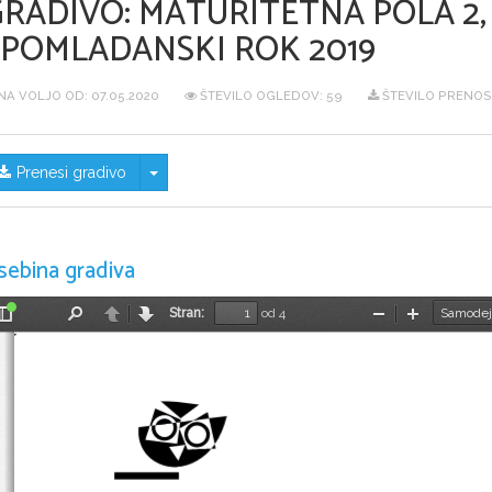
GRADIVO:
MATURITETNA POLA 2,
SPOMLADANSKI ROK 2019
NA VOLJO OD:
07.05.2020
ŠTEVILO OGLEDOV: 59
ŠTEVILO PRENOSO
Skrij/prikaži meni
Prenesi gradivo
sebina gradiva
Stran:
od 4
Preklopi
Najdi
Nazaj
Naprej
Pomanjšaj
Povečaj
stransko
vrstico