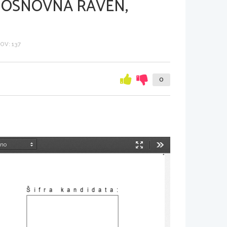
 OSNOVNA RAVEN,
V: 137
0
Način
Orodja
predstavitve
Šifra kandidata: