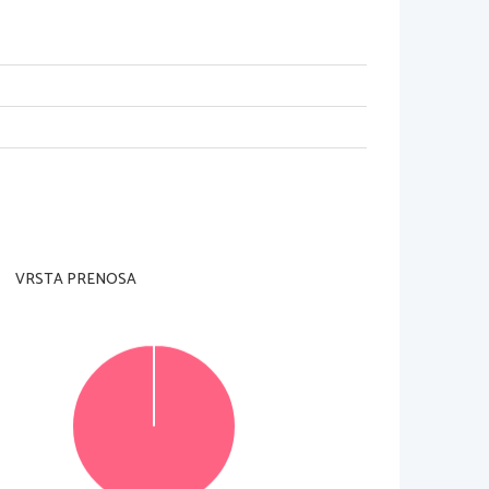
dzorni učitelj tega ne dovoli
.
rani in na ocenjevalna obrazca
). 
Svojo šifro vpišite 
e je 
90 
minut
. 
Priporočamo vam
, 
da za reševanje 
VRSTA PRENOSA
), 
ki naj obsega od 
120 
do 
150 
besed
, 
v delu B pa 
ih lahko dosežete
, 
je 
35, 
od tega 
15 
v delu A in 
20 
 čitljivo in skladno s pravopisnimi pravili
. 
Če se 
jivo besedilo bo ocenjeno z 
0 
točkami
. 
Osnutka 
ne upoštevata
.
© Državni izpitni center
Vse pravice pridržane
.