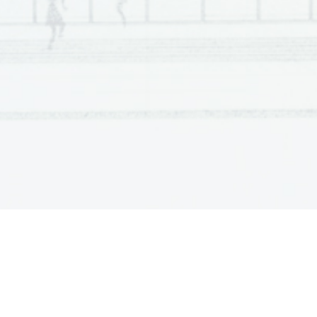
Scientia  Est  Potentia  Scientia  Est  Potentia  Scientia  Est  Potentia
Scientia  Est  Potentia  Scientia  Est  Potentia  Scientia  Est  Potentia
Scientia  Est  Potentia  Scientia  Est  Potentia  Scientia  Est  Potentia
Scientia  Est  Potentia  Scientia  Est  Potentia  Scientia  Est  Potentia
Scientia  Est  Potentia  Scientia  Est  Potentia  Scientia  Est  Potentia
Scientia  Est  Potentia  Scientia  Est  Potentia  Scientia  Est  Potentia
Scientia  Est  Potentia  Scientia  Est  Potentia  Scientia  Est  Potentia
Scientia  Est  Potentia  Scientia  Est  Potentia  Scientia  Est  Potentia
Scientia  Est  Potentia  Scientia  Est  Potentia  Scientia  Est  Potentia
Scientia  Est  Potentia  Scientia  Est  Potentia  Scientia  Est  Potentia
Scientia  Est  Potentia  Scientia  Est  Potentia  Scientia  Est  Potentia
Scientia  Est  Potentia  Scientia  Est  Potentia  Scientia  Est  Potentia
Scientia  Est  Potentia  Scientia  Est  Potentia  Scientia  Est  Potentia
Scientia  Est  Potentia  Scientia  Est  Potentia  Scientia  Est  Potentia
Scientia  Est  Potentia  Scientia  Est  Potentia  Scientia  Est  Potentia
Scientia  Est  Potentia  Scientia  Est  Potentia  Scientia  Est  Potentia
Scientia  Est  Potentia  Scientia  Est  Potentia  Scientia  Est  Potentia
Scientia  Est  Potentia  Scientia  Est  Potentia  Scientia  Est  Potentia
Scientia  Est  Potentia  Scientia  Est  Potentia  Scientia  Est  Potentia
Scientia  Est  Potentia  Scientia  Est  Potentia  Scientia  Est  Potentia
Scientia  Est  Potentia  Scientia  Est  Potentia  Scientia  Est  Potentia
Scientia  Est  Potentia  Scientia  Est  Potentia  Scientia  Est  Potentia
Scientia  Est  Potentia  Scientia  Est  Potentia  Scientia  Est  Potentia
Scientia  Est  Potentia  Scientia  Est  Potentia  Scientia  Est  Potentia
Scientia  Est  Potentia  Scientia  Est  Potentia  Scientia  Est  Potentia
Scientia  Est  Potentia  Scientia  Est  Potentia  Scientia  Est  Potentia
Scientia  Est  Potentia  Scientia  Est  Potentia  Scientia  Est  Potentia
Scientia  Est  Potentia  Scientia  Est  Potentia  Scientia  Est  Potentia
Scientia  Est  Potentia  Scientia  Est  Potentia  Scientia  Est  Potentia
Scientia  Est  Potentia  Scientia  Est  Potentia  Scientia  Est  Potentia
Scientia  Est  Potentia  Scientia  Est  Potentia  Scientia  Est  Potentia
Scientia  Est  Potentia  Scientia  Est  Potentia  Scientia  Est  Potentia
Scientia  Est  Potentia  Scientia  Est  Potentia  Scientia  Est  Potentia
Scientia  Est  Potentia  Scientia  Est  Potentia  Scientia  Est  Potentia
Scientia  Est  Potentia  Scientia  Est  Potentia  Scientia  Est  Potentia
Scientia  Est  Potentia  Scientia  Est  Potentia  Scientia  Est  Potentia
Scientia  Est  Potentia  Scientia  Est  Potentia  Scientia  Est  Potentia
Scientia  Est  Potentia  Scientia  Est  Potentia  Scientia  Est  Potentia
Scientia  Est  Potentia  Scientia  Est  Potentia  Scientia  Est  Potentia
Scientia  Est  Potentia  Scientia  Est  Potentia  Scientia  Est  Potentia