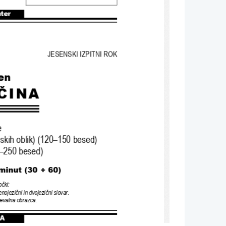
nter
JESENSKI IZPITNI ROK
en
ČINA
e
skih oblik
) (120–150 
besed
)
–250 
besed
)
minut (30 + 60)
očki
:
enojezični in dvojezični slovar
.
njevalna obrazca
.
A