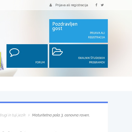
Prijava ali registracija
Pozdravljen
gost
PRIJAVA ALI
REGISTRACIJA
ISKALNIK ŠTUDIJSKIH
FORUM
PROGRAMOV
rugi in tuji jezik
Maturitetna pola 3, osnovna raven,