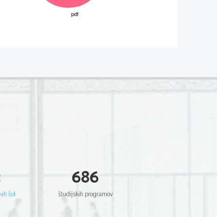
02
*
.
  Scientia  Est  Potentia  Scientia  Est  Potentia
V sivo polje ne pišite
  Scientia  Est  Potentia  Scientia  Est  Potentia
  Scientia  Est  Potentia  Scientia  Est  Potentia
  Scientia  Est  Potentia  Scientia  Est  Potentia
  Scientia  Est  Potentia  Scientia  Est  Potentia
  Scientia  Est  Potentia  Scientia  Est  Potentia
  Scientia  Est  Potentia  Scientia  Est  Potentia
  Scientia  Est  Potentia  Scientia  Est  Potentia
  Scientia  Est  Potentia  Scientia  Est  Potentia
  Scientia  Est  Potentia  Scientia  Est  Potentia
  Scientia  Est  Potentia  Scientia  Est  Potentia
  Scientia  Est  Potentia  Scientia  Est  Potentia
  Scientia  Est  Potentia  Scientia  Est  Potentia
  Scientia  Est  Potentia  Scientia  Est  Potentia
  Scientia  Est  Potentia  Scientia  Est  Potentia
  Scientia  Est  Potentia  Scientia  Est  Potentia
  Scientia  Est  Potentia  Scientia  Est  Potentia
  Scientia  Est  Potentia  Scientia  Est  Potentia
  Scientia  Est  Potentia  Scientia  Est  Potentia
  Scientia  Est  Potentia  Scientia  Est  Potentia
3
686
  Scientia  Est  Potentia  Scientia  Est  Potentia
  Scientia  Est  Potentia  Scientia  Est  Potentia
  Scientia  Est  Potentia  Scientia  Est  Potentia
  Scientia  Est  Potentia  Scientia  Est  Potentia
kih šol
študijskih programov
  Scientia  Est  Potentia  Scientia  Est  Potentia
  Scientia  Est  Potentia  Scientia  Est  Potentia
  Scientia  Est  Potentia  Scientia  Est  Potentia
  Scientia  Est  Potentia  Scientia  Est  Potentia
  Scientia  Est  Potentia  Scientia  Est  Potentia