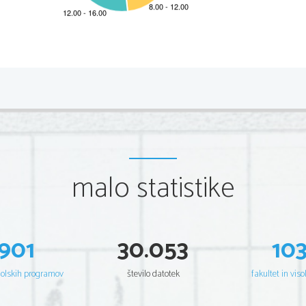
*M19222113
2/8 
Scientia  Est  Potentia  Scientia  Est  Potentia  Scientia  Est  Potentia
Scientia  Est  Potentia  Scientia  Est  Potentia  Scientia  Est  Potentia
Scientia  Est  Potentia  Scientia  Est  Potentia  Scientia  Est  Potentia
Scientia  Est  Potentia  Scientia  Est  Potentia  Scientia  Est  Potentia
Scientia  Est  Potentia  Scientia  Est  Potentia  Scientia  Est  Potentia
Scientia  Est  Potentia  Scientia  Est  Potentia  Scientia  Est  Potentia
Scientia  Est  Potentia  Scientia  Est  Potentia  Scientia  Est  Potentia
Scientia  Est  Potentia  Scientia  Est  Potentia  Scientia  Est  Potentia
Scientia  Est  Potentia  Scientia  Est  Potentia  Scientia  Est  Potentia
Scientia  Est  Potentia  Scientia  Est  Potentia  Scientia  Est  Potentia
Scientia  Est  Potentia  Scientia  Est  Potentia  Scientia  Est  Potentia
malo statistike
Scientia  Est  Potentia  Scientia  Est  Potentia  Scientia  Est  Potentia
Scientia  Est  Potentia  Scientia  Est  Potentia  Scientia  Est  Potentia
Scientia  Est  Potentia  Scientia  Est  Potentia  Scientia  Est  Potentia
Scientia  Est  Potentia  Scientia  Est  Potentia  Scientia  Est  Potentia
Scientia  Est  Potentia  Scientia  Est  Potentia  Scientia  Est  Potentia
Scientia  Est  Potentia  Scientia  Est  Potentia  Scientia  Est  Potentia
Scientia  Est  Potentia  Scientia  Est  Potentia  Scientia  Est  Potentia
Scientia  Est  Potentia  Scientia  Est  Potentia  Scientia  Est  Potentia
Scientia  Est  Potentia  Scientia  Est  Potentia  Scientia  Est  Potentia
901
30.053
10
Scientia  Est  Potentia  Scientia  Est  Potentia  Scientia  Est  Potentia
Scientia  Est  Potentia  Scientia  Est  Potentia  Scientia  Est  Potentia
Scientia  Est  Potentia  Scientia  Est  Potentia  Scientia  Est  Potentia
Scientia  Est  Potentia  Scientia  Est  Potentia  Scientia  Est  Potentia
šolskih programov
število datotek
fakultet in viso
Scientia  Est  Potentia  Scientia  Est  Potentia  Scientia  Est  Potentia
Scientia  Est  Potentia  Scientia  Est  Potentia  Scientia  Est  Potentia
Scientia  Est  Potentia  Scientia  Est  Potentia  Scientia  Est  Potentia
Scientia  Est  Potentia  Scientia  Est  Potentia  Scientia  Est  Potentia
Scientia  Est  Potentia  Scientia  Est  Potentia  Scientia  Est  Potentia