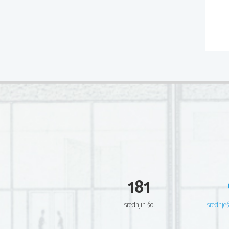
181
srednjih šol
srednje