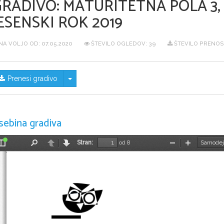
GRADIVO:
MATURITETNA POLA 3,
ESENSKI ROK 2019
NA VOLJO OD:
07.05.2020
ŠTEVILO OGLEDOV: 39
ŠTEVILO PRENOS
Skrij/prikaži meni
Prenesi gradivo
sebina gradiva
Stran:
od 8
Preklopi
Najdi
Nazaj
Naprej
Pomanjšaj
Povečaj
stransko
vrstico