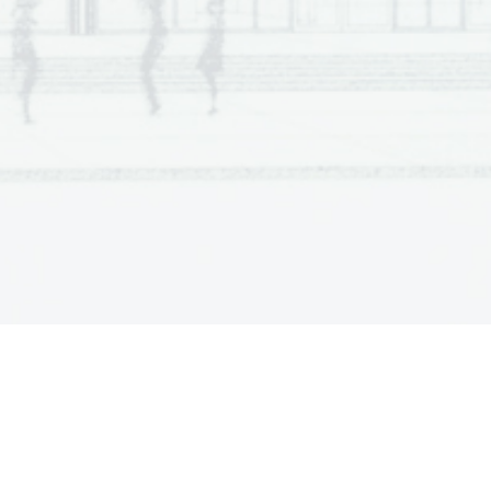
  Scientia  Est  Potentia  Scientia  Est  Potentia
  Scientia  Est  Potentia  Scientia  Est  Potentia
  Scientia  Est  Potentia  Scientia  Est  Potentia
  Scientia  Est  Potentia  Scientia  Est  Potentia
  Scientia  Est  Potentia  Scientia  Est  Potentia
  Scientia  Est  Potentia  Scientia  Est  Potentia
  Scientia  Est  Potentia  Scientia  Est  Potentia
  Scientia  Est  Potentia  Scientia  Est  Potentia
  Scientia  Est  Potentia  Scientia  Est  Potentia
  Scientia  Est  Potentia  Scientia  Est  Potentia
  Scientia  Est  Potentia  Scientia  Est  Potentia
  Scientia  Est  Potentia  Scientia  Est  Potentia
  Scientia  Est  Potentia  Scientia  Est  Potentia
  Scientia  Est  Potentia  Scientia  Est  Potentia
  Scientia  Est  Potentia  Scientia  Est  Potentia
  Scientia  Est  Potentia  Scientia  Est  Potentia
  Scientia  Est  Potentia  Scientia  Est  Potentia
  Scientia  Est  Potentia  Scientia  Est  Potentia
  Scientia  Est  Potentia  Scientia  Est  Potentia
  Scientia  Est  Potentia  Scientia  Est  Potentia
  Scientia  Est  Potentia  Scientia  Est  Potentia
  Scientia  Est  Potentia  Scientia  Est  Potentia
  Scientia  Est  Potentia  Scientia  Est  Potentia
  Scientia  Est  Potentia  Scientia  Est  Potentia
  Scientia  Est  Potentia  Scientia  Est  Potentia
  Scientia  Est  Potentia  Scientia  Est  Potentia
  Scientia  Est  Potentia  Scientia  Est  Potentia
  Scientia  Est  Potentia  Scientia  Est  Potentia
  Scientia  Est  Potentia  Scientia  Est  Potentia
  Scientia  Est  Potentia  Scientia  Est  Potentia
  Scientia  Est  Potentia  Scientia  Est  Potentia
  Scientia  Est  Potentia  Scientia  Est  Potentia
  Scientia  Est  Potentia  Scientia  Est  Potentia
  Scientia  Est  Potentia  Scientia  Est  Potentia
  Scientia  Est  Potentia  Scientia  Est  Potentia
  Scientia  Est  Potentia  Scientia  Est  Potentia
  Scientia  Est  Potentia  Scientia  Est  Potentia
  Scientia  Est  Potentia  Scientia  Est  Potentia
  Scientia  Est  Potentia  Scientia  Est  Potentia
  Scientia  Est  Potentia  Scientia  Est  Potentia