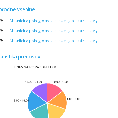
orodne vsebine
Maturitetna pola 3, osnovna raven, jesenski rok 2019
Maturitetna pola 3, osnovna raven, jesenski rok 2019
NAVODILA KANDIDATU
Pazljivo preberite ta navodila.
Maturitetna pola 3, osnovna raven, jesenski rok 2019
Ne odpirajte izpitne pole in ne začenjajte reševati nalog
, 
dokler vam na
Prilepite kodo oziroma vpišite svojo šifro 
(
v okvirček desno zgoraj na tej st
tatistika prenosov
tudi na konceptni list
.
Izpitna pola je sestavljena iz dveh delov
, 
dela A in dela B
. 
Časa za reševanj
dela A porabite 
30 
minut
, 
za reševanje dela B pa 
60 
minut
.
DNEVNA PORAZDELITEV
V delu A boste napisali pisni sestavek 
(
v eni od stalnih sporočanjskih oblik
daljši pisni sestavek
, 
ki naj obsega od 
220 
do 
250 
besed
. 
Število točk
, 
ki j
v delu B
.
Pišite 
v izpitno polo
z nalivnim peresom ali s kemičnim svinčnikom
. 
Pišite
zmotite
, 
napačno besedo ali poved prečrtajte in jo zapišite na novo
. 
Nečitl
dela A in dela B
, 
ki ju lahko napišete na konceptni list
, 
se pri ocenjevanju 
Zaupajte vase in v svoje zmožnosti
. 
Želimo vam veliko uspeha
.
Ta pola ima 8 strani, od tega 2 
prazni
.