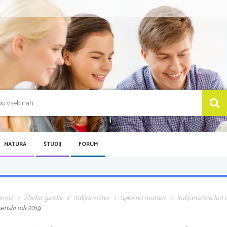
MATURA
ŠTUDIJ
FORUM
omov
Zbirka gradiv
Italijanščina
Splošna matura
Italijanščina kot d
senski rok 2019