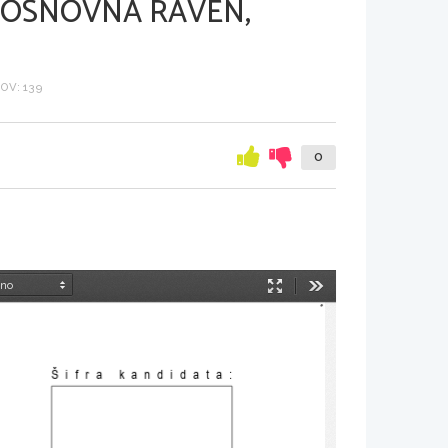
 OSNOVNA RAVEN,
OV: 139
0
Način
Orodja
predstavitve
Šifra kandidata
: