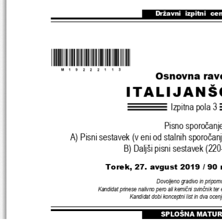
Državni  izpitni  ce
*M19222113
*
Osnovna rav
ITALIJANŠ
Izpitna pola 
3
Pisno sporočanj
A) 
Pisni sestavek 
(
v eni od stalnih sporočanj
B) 
Daljši pisni sestavek 
(220
Torek, 27. avgust 2019 / 90 
Dovoljeno gradivo in pripom
Kandidat prinese nalivno pero ali kemični svinčnik ter 
Kandidat dobi konceptni list in dva oce
SPLOŠNA MATUR