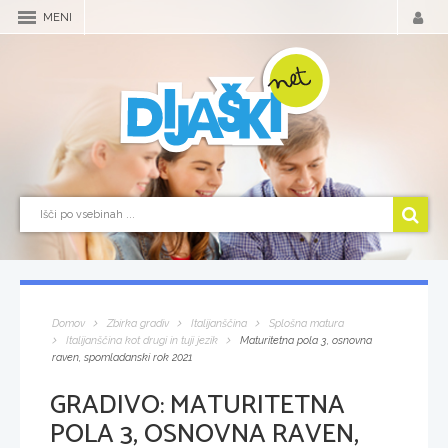
MENI
Domov
Zbirka gradiv
Italijanščina
Splošna matura
Italijanščina kot drugi in tuji jezik
Maturitetna pola 3, osnovna
raven, spomladanski rok 2021
GRADIVO:
MATURITETNA
POLA 3, OSNOVNA RAVEN,