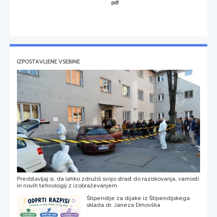
IZPOSTAVLJENE VSEBINE
Predstavljaj si, da lahko združiš svojo strast do raziskovanja, varnosti
in novih tehnologij z izobraževanjem
Štipendije za dijake iz Štipendijskega
sklada dr. Janeza Drnovška