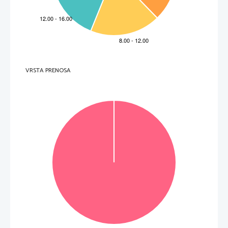
.   
V sivo polje ne pišite
.   
V sivo polje ne pišite
.   
V sivo polje ne pišite
VRSTA PRENOSA
P   
perforiran list