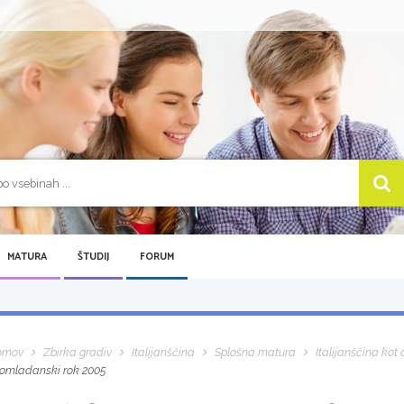
MATURA
ŠTUDIJ
FORUM
omov
Zbirka gradiv
Italijanščina
Splošna matura
Italijanščina kot d
omladanski rok 2005