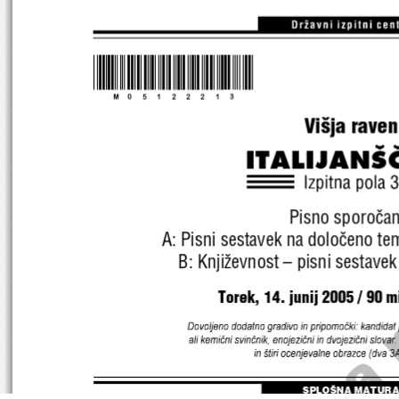
*M05122213*
Vi{ja raven
ITALIJAN[
Pisno sporo~an
A: Pisni sestavek na dolo~eno t
B: Knji`evnost – pisni sestave
Torek, 14. junij 2005 / 90 m
Dovoljeno dodatno gradivo in pripomočki: kandidat 
ali kemični svinčnik, enojezični in dvojezični slovar.
in štiri ocenjevalne obrazce (dva 3A
SPLOŠNA MATURA