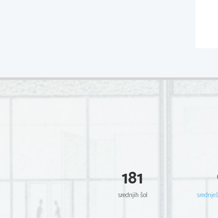
181
srednjih šol
srednje