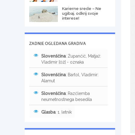
Karierne srede – Ne
ugibaj, odkrij svoje
interese!
ZADNJE OGLEDANA GRADIVA
Slovenščina
: Župančič, Matjaž:
Vladimir [02] - oznaka
Slovenščina
: Bartol, Vladimir:
Alamut
Slovenščina
: Razčlemba
neumetnostnega besedila
Glasba
: 1. letnik