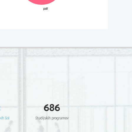
M051-222-1-3 
entia     Est     Potentia     Scientia     Est     Potentia     Scientia     
         Potentia          Scientia          Est          Potentia          Scientia          Est          
tia     Scientia     Est     Potentia     Scientia     Est     Potentia     
entia     Est     Potentia     Scientia     Est     Potentia     Scientia     
         Potentia          Scientia          Est          Potentia          Scientia          Est          
tia     Scientia     Est     Potentia     Scientia     Est     Potentia     
entia     Est     Potentia     Scientia     Est     Potentia     Scientia     
         Potentia          Scientia          Est          Potentia          Scientia          Est          
tia     Scientia     Est     Potentia     Scientia     Est     Potentia     
entia     Est     Potentia     Scientia     Est     Potentia     Scientia     
         Potentia          Scientia          Est          Potentia          Scientia          Est          
tia     Scientia     Est     Potentia     Scientia     Est     Potentia     
entia     Est     Potentia     Scientia     Est     Potentia     Scientia     
         Potentia          Scientia          Est          Potentia          Scientia          Est          
tia     Scientia     Est     Potentia     Scientia     Est     Potentia     
entia     Est     Potentia     Scientia     Est     Potentia     Scientia     
         Potentia          Scientia          Est          Potentia          Scientia          Est          
tia     Scientia     Est     Potentia     Scientia     Est     Potentia     
entia     Est     Potentia     Scientia     Est     Potentia     Scientia     
         Potentia          Scientia          Est          Potentia          Scientia          Est          
3
686
tia     Scientia     Est     Potentia     Scientia     Est     Potentia     
entia     Est     Potentia     Scientia     Est     Potentia     Scientia     
         Potentia          Scientia          Est          Potentia          Scientia          Est          
tia     Scientia     Est     Potentia     Scientia     Est     Potentia     
kih šol
študijskih programov
entia     Est     Potentia     Scientia     Est     Potentia     Scientia     
         Potentia          Scientia          Est          Potentia          Scientia          Est          
tia     Scientia     Est     Potentia     Scientia     Est     Potentia     
entia     Est     Potentia     Scientia     Est     Potentia     Scientia     
         Potentia          Scientia          Est          Potentia          Scientia          Est          