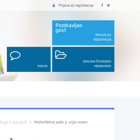
Prijava ali registracija
Pozdravljen
gost
PRIJAVA ALI
REGISTRACIJA
ISKALNIK ŠTUDIJSKIH
FORUM
PROGRAMOV
rugi in tuji jezik
Maturitetna pola 3, višja raven,