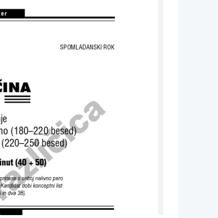
SPOMLADANSKI ROK 
 
^INA 
je 
emo (180–220 besed) 
k (220–250 besed) 
inut (40 + 50) 
prinese s seboj nalivno pero  
 Kandidat dobi konceptni list 
 in dva 3B). 