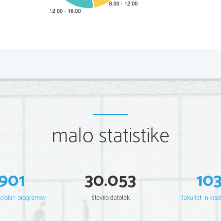
2 
Scientia      Est      Potentia      Scientia      Est      Potentia      Scientia      Est     Potentia     Sci
Est          Potentia          Scientia          Est          Potentia          Scientia          Est          Potentia          Scientia          Est 
Potentia      Scientia     Est     Potentia     Scientia     Est     Potentia     Scientia     Est     Poten
Scientia      Est      Potentia      Scientia      Est      Potentia      Scientia      Est     Potentia     Sci
Est          Potentia          Scientia          Est          Potentia          Scientia          Est          Potentia          Scientia          Est 
Potentia      Scientia     Est     Potentia     Scientia     Est     Potentia     Scientia     Est     Poten
Scientia      Est      Potentia      Scientia      Est      Potentia      Scientia      Est     Potentia     Sci
Est          Potentia          Scientia          Est          Potentia          Scientia          Est          Potentia          Scientia          Est 
Potentia      Scientia     Est     Potentia     Scientia     Est     Potentia     Scientia     Est     Poten
Scientia      Est      Potentia      Scientia      Est      Potentia      Scientia      Est     Potentia     Sci
Est          Potentia          Scientia          Est          Potentia          Scientia          Est          Potentia          Scientia          Est 
Potentia      Scientia     Est     Potentia     Scientia     Est     Potentia     Scientia     Est     Poten
malo statistike
Scientia      Est      Potentia      Scientia      Est      Potentia      Scientia      Est     Potentia     Sci
Est          Potentia          Scientia          Est          Potentia          Scientia          Est          Potentia          Scientia          Est 
Potentia      Scientia     Est     Potentia     Scientia     Est     Potentia     Scientia     Est     Poten
Scientia      Est      Potentia      Scientia      Est      Potentia      Scientia      Est     Potentia     Sci
Est          Potentia          Scientia          Est          Potentia          Scientia          Est          Potentia          Scientia          Est 
Potentia      Scientia     Est     Potentia     Scientia     Est     Potentia     Scientia     Est     Poten
Scientia      Est      Potentia      Scientia      Est      Potentia      Scientia      Est     Potentia     Sci
Est          Potentia          Scientia          Est          Potentia          Scientia          Est          Potentia          Scientia          Est 
901
30.053
10
Potentia      Scientia     Est     Potentia     Scientia     Est     Potentia     Scientia     Est     Poten
Scientia      Est      Potentia      Scientia      Est      Potentia      Scientia      Est     Potentia     Sci
Est          Potentia          Scientia          Est          Potentia          Scientia          Est          Potentia          Scientia          Est 
Potentia      Scientia     Est     Potentia     Scientia     Est     Potentia     Scientia     Est     Poten
šolskih programov
število datotek
fakultet in viso
Scientia      Est      Potentia      Scientia      Est      Potentia      Scientia      Est     Potentia     Sci
Est          Potentia          Scientia          Est          Potentia          Scientia          Est          Potentia          Scientia          Est 
Potentia      Scientia     Est     Potentia     Scientia     Est     Potentia     Scientia     Est     Poten
Scientia      Est      Potentia      Scientia      Est      Potentia      Scientia      Est     Potentia     Sci
Est          Potentia          Scientia          Est          Potentia          Scientia          Est          Potentia          Scientia          Est 