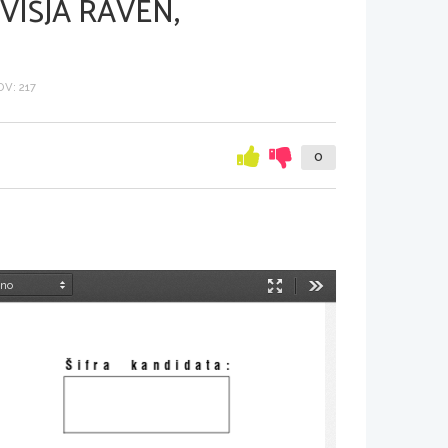
VIŠJA RAVEN,
V: 217
0
Način
Orodja
predstavitve
[ifra  kandidata: