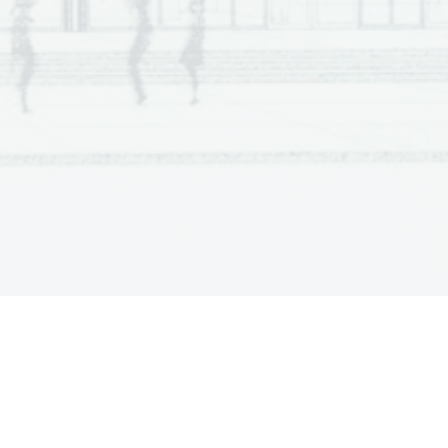
tia     Scientia     Est     Potentia     Scientia     Est     Potentia     
entia     Est     Potentia     Scientia     Est     Potentia     Scientia     
         Potentia          Scientia          Est          Potentia          Scientia          Est          
tia     Scientia     Est     Potentia     Scientia     Est     Potentia     
entia     Est     Potentia     Scientia     Est     Potentia     Scientia     
         Potentia          Scientia          Est          Potentia          Scientia          Est          
tia     Scientia     Est     Potentia     Scientia     Est     Potentia     
entia     Est     Potentia     Scientia     Est     Potentia     Scientia     
         Potentia          Scientia          Est          Potentia          Scientia          Est          
tia     Scientia     Est     Potentia     Scientia     Est     Potentia     
entia     Est     Potentia     Scientia     Est     Potentia     Scientia     
         Potentia          Scientia          Est          Potentia          Scientia          Est          
tia     Scientia     Est     Potentia     Scientia     Est     Potentia     
entia     Est     Potentia     Scientia     Est     Potentia     Scientia     
         Potentia          Scientia          Est          Potentia          Scientia          Est          
tia     Scientia     Est     Potentia     Scientia     Est     Potentia     
entia     Est     Potentia     Scientia     Est     Potentia     Scientia     
         Potentia          Scientia          Est          Potentia          Scientia          Est          
tia     Scientia     Est     Potentia     Scientia     Est     Potentia     
entia     Est     Potentia     Scientia     Est     Potentia     Scientia     
         Potentia          Scientia          Est          Potentia          Scientia          Est          
tia     Scientia     Est     Potentia     Scientia     Est     Potentia     
entia     Est     Potentia     Scientia     Est     Potentia     Scientia     
         Potentia          Scientia          Est          Potentia          Scientia          Est          
tia     Scientia     Est     Potentia     Scientia     Est     Potentia     
entia     Est     Potentia     Scientia     Est     Potentia     Scientia     
         Potentia          Scientia          Est          Potentia          Scientia          Est          
tia     Scientia     Est     Potentia     Scientia     Est     Potentia     
entia     Est     Potentia     Scientia     Est     Potentia     Scientia     
         Potentia          Scientia          Est          Potentia          Scientia          Est          
tia     Scientia     Est     Potentia     Scientia     Est     Potentia     
entia     Est     Potentia     Scientia     Est     Potentia     Scientia     
         Potentia          Scientia          Est          Potentia          Scientia          Est          
tia     Scientia     Est     Potentia     Scientia     Est     Potentia     
entia     Est     Potentia     Scientia     Est     Potentia     Scientia     
         Potentia          Scientia          Est          Potentia          Scientia          Est          
tia     Scientia     Est     Potentia     Scientia     Est     Potentia     
entia     Est     Potentia     Scientia     Est     Potentia     Scientia     
         Potentia          Scientia          Est          Potentia          Scientia          Est          