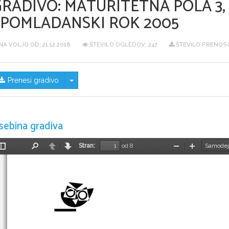
GRADIVO:
MATURITETNA POLA 3, 
SPOMLADANSKI ROK 2005
NA VOLJO OD:
21.12.2018
ŠTEVILO OGLEDOV: 247
ŠTEVILO PRENOSO
Skrij/prikaži meni
Prenesi gradivo
sebina gradiva
Stran:
od 8
Preklopi
Najdi
Nazaj
Naprej
Pomanjšaj
Povečaj
stransko
vrstico