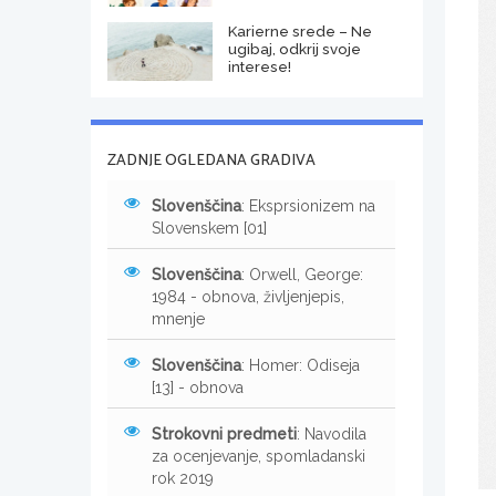
Karierne srede – Ne
ugibaj, odkrij svoje
interese!
ZADNJE OGLEDANA GRADIVA
Slovenščina
: Eksprsionizem na
Slovenskem [01]
Slovenščina
: Orwell, George:
1984 - obnova, življenjepis,
mnenje
Slovenščina
: Homer: Odiseja
[13] - obnova
Strokovni predmeti
: Navodila
za ocenjevanje, spomladanski
rok 2019