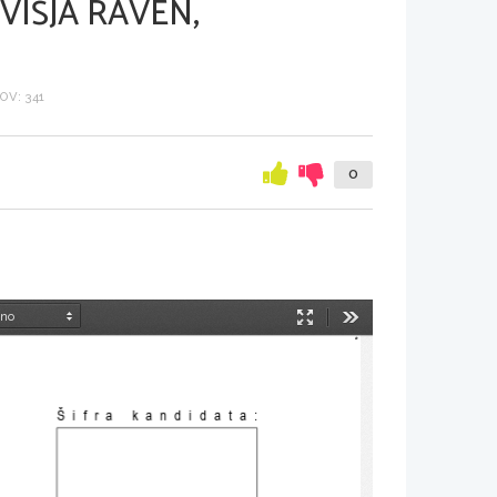
VIŠJA RAVEN,
V: 341
0
Način
Orodja
predstavitve
Šifra kandidata
: