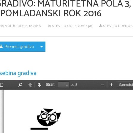
GRADIVO:
MATURITETNA POLA 3, 
SPOMLADANSKI ROK 2016
NA VOLJO OD:
21.12.2018
ŠTEVILO OGLEDOV: 196
ŠTEVILO PRENOSO
Skrij/prikaži meni
Prenesi gradivo
sebina gradiva
Stran:
od 8
Preklopi
Najdi
Nazaj
Naprej
Pomanjšaj
Povečaj
stransko
vrstico