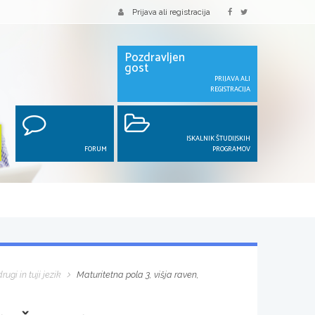
Prijava ali registracija
Pozdravljen
gost
PRIJAVA ALI
REGISTRACIJA
ISKALNIK ŠTUDIJSKIH
FORUM
PROGRAMOV
rugi in tuji jezik
Maturitetna pola 3, višja raven,