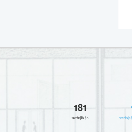
181
srednjih šol
srednje