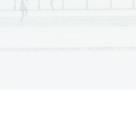
Scientia  Est  Potentia  Scientia  Est  Potentia  Scientia  Est  Potentia
Scientia  Est  Potentia  Scientia  Est  Potentia  Scientia  Est  Potentia
Scientia  Est  Potentia  Scientia  Est  Potentia  Scientia  Est  Potentia
Scientia  Est  Potentia  Scientia  Est  Potentia  Scientia  Est  Potentia
Scientia  Est  Potentia  Scientia  Est  Potentia  Scientia  Est  Potentia
Scientia  Est  Potentia  Scientia  Est  Potentia  Scientia  Est  Potentia
Scientia  Est  Potentia  Scientia  Est  Potentia  Scientia  Est  Potentia
Scientia  Est  Potentia  Scientia  Est  Potentia  Scientia  Est  Potentia
Scientia  Est  Potentia  Scientia  Est  Potentia  Scientia  Est  Potentia
Scientia  Est  Potentia  Scientia  Est  Potentia  Scientia  Est  Potentia
Scientia  Est  Potentia  Scientia  Est  Potentia  Scientia  Est  Potentia
Scientia  Est  Potentia  Scientia  Est  Potentia  Scientia  Est  Potentia
Scientia  Est  Potentia  Scientia  Est  Potentia  Scientia  Est  Potentia
Scientia  Est  Potentia  Scientia  Est  Potentia  Scientia  Est  Potentia
Scientia  Est  Potentia  Scientia  Est  Potentia  Scientia  Est  Potentia
Scientia  Est  Potentia  Scientia  Est  Potentia  Scientia  Est  Potentia
Scientia  Est  Potentia  Scientia  Est  Potentia  Scientia  Est  Potentia
Scientia  Est  Potentia  Scientia  Est  Potentia  Scientia  Est  Potentia
Scientia  Est  Potentia  Scientia  Est  Potentia  Scientia  Est  Potentia
Scientia  Est  Potentia  Scientia  Est  Potentia  Scientia  Est  Potentia
Scientia  Est  Potentia  Scientia  Est  Potentia  Scientia  Est  Potentia
Scientia  Est  Potentia  Scientia  Est  Potentia  Scientia  Est  Potentia
Scientia  Est  Potentia  Scientia  Est  Potentia  Scientia  Est  Potentia
Scientia  Est  Potentia  Scientia  Est  Potentia  Scientia  Est  Potentia
Scientia  Est  Potentia  Scientia  Est  Potentia  Scientia  Est  Potentia
Scientia  Est  Potentia  Scientia  Est  Potentia  Scientia  Est  Potentia
Scientia  Est  Potentia  Scientia  Est  Potentia  Scientia  Est  Potentia
Scientia  Est  Potentia  Scientia  Est  Potentia  Scientia  Est  Potentia
Scientia  Est  Potentia  Scientia  Est  Potentia  Scientia  Est  Potentia
Scientia  Est  Potentia  Scientia  Est  Potentia  Scientia  Est  Potentia
Scientia  Est  Potentia  Scientia  Est  Potentia  Scientia  Est  Potentia
Scientia  Est  Potentia  Scientia  Est  Potentia  Scientia  Est  Potentia
Scientia  Est  Potentia  Scientia  Est  Potentia  Scientia  Est  Potentia
Scientia  Est  Potentia  Scientia  Est  Potentia  Scientia  Est  Potentia
Scientia  Est  Potentia  Scientia  Est  Potentia  Scientia  Est  Potentia
Scientia  Est  Potentia  Scientia  Est  Potentia  Scientia  Est  Potentia
Scientia  Est  Potentia  Scientia  Est  Potentia  Scientia  Est  Potentia
Scientia  Est  Potentia  Scientia  Est  Potentia  Scientia  Est  Potentia
Scientia  Est  Potentia  Scientia  Est  Potentia  Scientia  Est  Potentia
Scientia  Est  Potentia  Scientia  Est  Potentia  Scientia  Est  Potentia