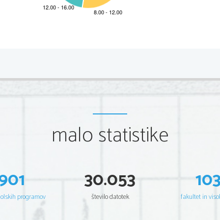
*M16122213
2/8 
Scientia  Est  Potentia  Scientia  Est  Potentia  Scientia  Est  Potentia
Scientia  Est  Potentia  Scientia  Est  Potentia  Scientia  Est  Potentia
Scientia  Est  Potentia  Scientia  Est  Potentia  Scientia  Est  Potentia
Scientia  Est  Potentia  Scientia  Est  Potentia  Scientia  Est  Potentia
Scientia  Est  Potentia  Scientia  Est  Potentia  Scientia  Est  Potentia
Scientia  Est  Potentia  Scientia  Est  Potentia  Scientia  Est  Potentia
Scientia  Est  Potentia  Scientia  Est  Potentia  Scientia  Est  Potentia
Scientia  Est  Potentia  Scientia  Est  Potentia  Scientia  Est  Potentia
Scientia  Est  Potentia  Scientia  Est  Potentia  Scientia  Est  Potentia
Scientia  Est  Potentia  Scientia  Est  Potentia  Scientia  Est  Potentia
Scientia  Est  Potentia  Scientia  Est  Potentia  Scientia  Est  Potentia
malo statistike
Scientia  Est  Potentia  Scientia  Est  Potentia  Scientia  Est  Potentia
Scientia  Est  Potentia  Scientia  Est  Potentia  Scientia  Est  Potentia
Scientia  Est  Potentia  Scientia  Est  Potentia  Scientia  Est  Potentia
Scientia  Est  Potentia  Scientia  Est  Potentia  Scientia  Est  Potentia
Scientia  Est  Potentia  Scientia  Est  Potentia  Scientia  Est  Potentia
Scientia  Est  Potentia  Scientia  Est  Potentia  Scientia  Est  Potentia
Scientia  Est  Potentia  Scientia  Est  Potentia  Scientia  Est  Potentia
Scientia  Est  Potentia  Scientia  Est  Potentia  Scientia  Est  Potentia
Scientia  Est  Potentia  Scientia  Est  Potentia  Scientia  Est  Potentia
901
30.053
10
Scientia  Est  Potentia  Scientia  Est  Potentia  Scientia  Est  Potentia
Scientia  Est  Potentia  Scientia  Est  Potentia  Scientia  Est  Potentia
Scientia  Est  Potentia  Scientia  Est  Potentia  Scientia  Est  Potentia
Scientia  Est  Potentia  Scientia  Est  Potentia  Scientia  Est  Potentia
šolskih programov
število datotek
fakultet in viso
Scientia  Est  Potentia  Scientia  Est  Potentia  Scientia  Est  Potentia
Scientia  Est  Potentia  Scientia  Est  Potentia  Scientia  Est  Potentia
Scientia  Est  Potentia  Scientia  Est  Potentia  Scientia  Est  Potentia
Scientia  Est  Potentia  Scientia  Est  Potentia  Scientia  Est  Potentia
Scientia  Est  Potentia  Scientia  Est  Potentia  Scientia  Est  Potentia