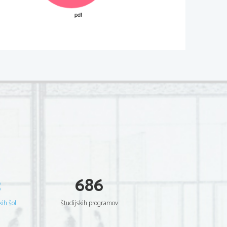
02
*
.
V sivo polje ne pišite
  Scientia  Est  Potentia  Scientia  Est  Potentia
  Scientia  Est  Potentia  Scientia  Est  Potentia
  Scientia  Est  Potentia  Scientia  Est  Potentia
  Scientia  Est  Potentia  Scientia  Est  Potentia
  Scientia  Est  Potentia  Scientia  Est  Potentia
  Scientia  Est  Potentia  Scientia  Est  Potentia
  Scientia  Est  Potentia  Scientia  Est  Potentia
  Scientia  Est  Potentia  Scientia  Est  Potentia
  Scientia  Est  Potentia  Scientia  Est  Potentia
  Scientia  Est  Potentia  Scientia  Est  Potentia
  Scientia  Est  Potentia  Scientia  Est  Potentia
  Scientia  Est  Potentia  Scientia  Est  Potentia
  Scientia  Est  Potentia  Scientia  Est  Potentia
  Scientia  Est  Potentia  Scientia  Est  Potentia
  Scientia  Est  Potentia  Scientia  Est  Potentia
  Scientia  Est  Potentia  Scientia  Est  Potentia
  Scientia  Est  Potentia  Scientia  Est  Potentia
  Scientia  Est  Potentia  Scientia  Est  Potentia
  Scientia  Est  Potentia  Scientia  Est  Potentia
  Scientia  Est  Potentia  Scientia  Est  Potentia
3
686
  Scientia  Est  Potentia  Scientia  Est  Potentia
  Scientia  Est  Potentia  Scientia  Est  Potentia
  Scientia  Est  Potentia  Scientia  Est  Potentia
  Scientia  Est  Potentia  Scientia  Est  Potentia
kih šol
študijskih programov
  Scientia  Est  Potentia  Scientia  Est  Potentia
  Scientia  Est  Potentia  Scientia  Est  Potentia
  Scientia  Est  Potentia  Scientia  Est  Potentia
  Scientia  Est  Potentia  Scientia  Est  Potentia
  Scientia  Est  Potentia  Scientia  Est  Potentia