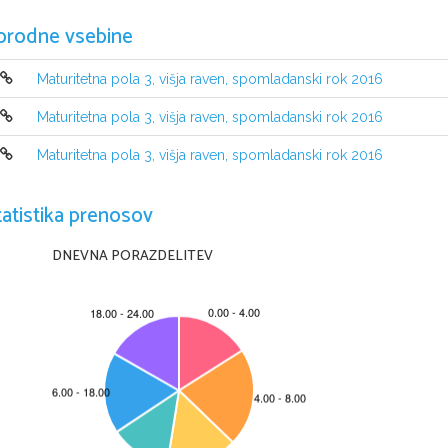
orodne vsebine
Maturitetna pola 3, višja raven, spomladanski rok 2016
Maturitetna pola 3, višja raven, spomladanski rok 2016
NAVODILA KANDIDATU
Pazljivo preberite ta navodila
.
Maturitetna pola 3, višja raven, spomladanski rok 2016
Ne odpirajte izpitne pole in ne začenjajte reševati nalog
, 
dokler vam na
Prilepite kodo oziroma vpišite svojo šifro 
(
v okvirček desno zgoraj na tej st
tudi na konceptni list
.
tatistika prenosov
Izpitna pola je sestavljena iz dveh delov
, 
dela A in dela B
. 
Časa za reševanj
dela A porabite 
30 
minut
, 
za reševanje dela B pa 
60 
minut
.
DNEVNA PORAZDELITEV
V delu A boste napisali pisni sestavek 
(
v eni od stalnih sporočanjskih oblik
)
pisni sestavek na temo iz književnosti
, 
ki naj obsega od 
250 
do 
300 
besed
.
15 
v delu A in 
20 
v delu B
.
Pišite 
v izpitno polo
z nalivnim peresom ali s kemičnim svinčnikom
. 
Pišite
zmotite
, 
napačno besedo ali poved prečrtajte in jo zapišite na novo
. 
Nečitl
dela A in dela B
, 
ki ju lahko napišete na konceptni list
, 
se pri ocenjevanju 
Zaupajte vase in v svoje zmožnosti
. 
Želimo vam veliko uspeha
.
Ta pola ima 
8 strani
, od tega 
2 
prazni
.