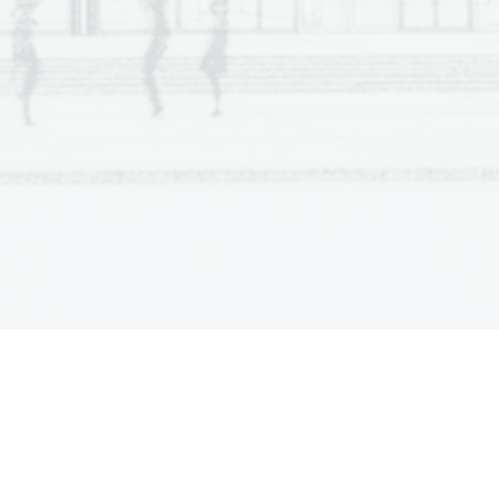
  Scientia  Est  Potentia  Scientia  Est  Potentia
  Scientia  Est  Potentia  Scientia  Est  Potentia
  Scientia  Est  Potentia  Scientia  Est  Potentia
  Scientia  Est  Potentia  Scientia  Est  Potentia
  Scientia  Est  Potentia  Scientia  Est  Potentia
  Scientia  Est  Potentia  Scientia  Est  Potentia
  Scientia  Est  Potentia  Scientia  Est  Potentia
  Scientia  Est  Potentia  Scientia  Est  Potentia
  Scientia  Est  Potentia  Scientia  Est  Potentia
  Scientia  Est  Potentia  Scientia  Est  Potentia
  Scientia  Est  Potentia  Scientia  Est  Potentia
  Scientia  Est  Potentia  Scientia  Est  Potentia
  Scientia  Est  Potentia  Scientia  Est  Potentia
  Scientia  Est  Potentia  Scientia  Est  Potentia
  Scientia  Est  Potentia  Scientia  Est  Potentia
  Scientia  Est  Potentia  Scientia  Est  Potentia
  Scientia  Est  Potentia  Scientia  Est  Potentia
  Scientia  Est  Potentia  Scientia  Est  Potentia
  Scientia  Est  Potentia  Scientia  Est  Potentia
  Scientia  Est  Potentia  Scientia  Est  Potentia
  Scientia  Est  Potentia  Scientia  Est  Potentia
  Scientia  Est  Potentia  Scientia  Est  Potentia
  Scientia  Est  Potentia  Scientia  Est  Potentia
  Scientia  Est  Potentia  Scientia  Est  Potentia
  Scientia  Est  Potentia  Scientia  Est  Potentia
  Scientia  Est  Potentia  Scientia  Est  Potentia
  Scientia  Est  Potentia  Scientia  Est  Potentia
  Scientia  Est  Potentia  Scientia  Est  Potentia
  Scientia  Est  Potentia  Scientia  Est  Potentia
  Scientia  Est  Potentia  Scientia  Est  Potentia
  Scientia  Est  Potentia  Scientia  Est  Potentia
  Scientia  Est  Potentia  Scientia  Est  Potentia
  Scientia  Est  Potentia  Scientia  Est  Potentia
  Scientia  Est  Potentia  Scientia  Est  Potentia
  Scientia  Est  Potentia  Scientia  Est  Potentia
  Scientia  Est  Potentia  Scientia  Est  Potentia
  Scientia  Est  Potentia  Scientia  Est  Potentia
  Scientia  Est  Potentia  Scientia  Est  Potentia
  Scientia  Est  Potentia  Scientia  Est  Potentia
  Scientia  Est  Potentia  Scientia  Est  Potentia