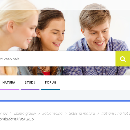
MATURA
ŠTUDIJ
FORUM
omov
Zbirka gradiv
Italijanščina
Splošna matura
Italijanščina kot d
omladanski rok 2016