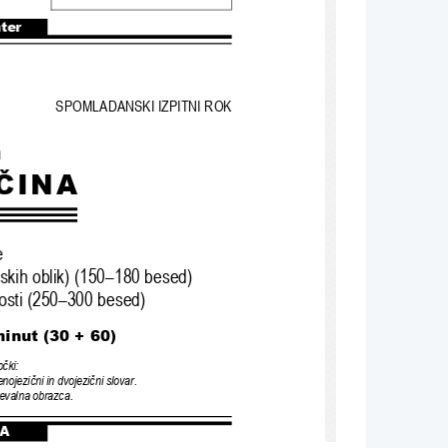
nter
SPOMLADANSKI IZPITNI ROK
n
ČINA
e
skih oblik
) (150
–180 
besed
)
osti 
(250
–300 
besed
)
inut 
(30 
+ 60
)
očki
:
enojezični in dvojezični slovar
.
njevalna obrazca
.
A