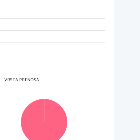
dzorni učitelj tega ne dovoli
.
rani in na ocenjevalna obrazca
). 
Svojo šifro vpišite 
e je 
90 
minut
. 
Priporočamo vam
, 
da za reševanje 
VRSTA PRENOSA
, 
ki naj obsega od 
150 
do 
180 
besed
, 
v delu B pa 
 
Število točk
, 
ki jih lahko dosežete
, 
je 
35
, 
od tega 
 čitljivo in skladno s pravopisnimi pravili
. 
Če se 
jivo besedilo bo ocenjeno z 
0 
točkami
. 
Osnutka 
ne upoštevata
.
© RIC 
2016