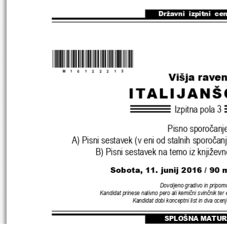
Državni  izpitni  ce
*M16122213
* 
Višja rave
ITALIJANŠ
Izpitna pola 
3
Pisno sporočanj
A) 
Pisni sestavek 
(
v eni od stalnih sporočanj
B) 
Pisni sestavek na temo iz književn
Sobota
, 11
. junij 
2016 
/ 
90 
m
Dovoljeno gradivo in pripom
Kandidat prinese nalivno pero ali kemični svinčnik ter 
Kandidat dobi konceptni list in dva oce
SPLOŠNA MATUR