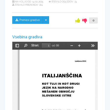
NA VOLJO OD:
14.02.2025
ŠTEVILO OGLEDOV: 24
ŠTEVILO PRENOSOV: 164
Skrij/prikaži meni
Prenesi gradivo
0
Vsebina gradiva
Stran:
od 68
Preklopi
Najdi
Pomanjšaj
Povečaj
Orodja
stransko
vrstico
Ljubljana 
20
24
ITALIJANŠČINA
KOT TUJI IN KOT DRUGI 
JEZIK NA NARODNO 
MEŠANEM OBMOČJU 
SLOVENSKE ISTRE
Predmetni izpitni katalog za splošno maturo
◄