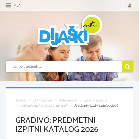
MENI
Domov
Zbirka gradiv
Italijanščina
Splošna matura
Italijanščina kot drugi in tuji jezik
Predmetni izpitni katalog 2026
GRADIVO:
PREDMETNI
IZPITNI KATALOG 2026