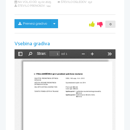
NA VOLJO OD:
15.02.2025
ŠTEVILO OGLEDOV: 152
ŠTEVILO PRENOSOV: 144
Skrij/prikaži meni
Prenesi gradivo
0
Vsebina gradiva
Stran:
od 1
Preklopi
Najdi
Pomanjšaj
Povečaj
Orodja
stransko
vrstico
ITALIJANŠ
Č
INA (prvi predmet poklicne mature)
►
DOLO
Č
ITEV PREDMETNEGA IZPITNEGA 
SSSI, 148. seja, 14. 4. 2012 
KATALOGA 
ZA
Č
ETEK UPORABE PREDMETNEGA 
Spomladanski izpitni rok 2014 
IZPITNEGA KATALOGA 
DELI IZPITA IN ŠTEVILO MOŽNIH TO
Č
K 
Pisni izpit: 
60
 točk 
Ustni izpit: 
40
 točk 
Č
LENITEV PISNEGA IZPITA IN TRAJANJE 
Izpitna pola 1
: razčlemba neumetnostnega besedila; 
60
 minut 
Izpitna pola 2
: šolski esej na literarno temo;  
60
 minut 