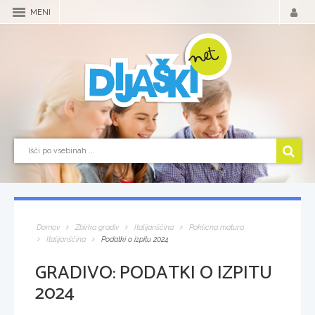
MENI
Domov
Zbirka gradiv
Italijanščina
Poklicna matura
Italijanščina
Podatki o izpitu 2024
GRADIVO:
PODATKI O IZPITU
2024