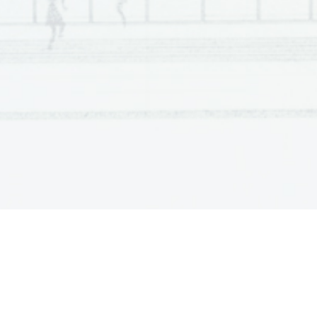
Scientia  Est  Potentia  Scientia  Est  Potentia  Scientia  Es
t  Potentia
Scientia  Est  Potentia  Scientia  Est  Potentia  Scientia  Es
t  Potentia
Scientia  Est  Potentia  Scientia  Est  Potentia  Scientia  Es
t  Potentia
Scientia  Est  Potentia  Scientia  Est  Potentia  Scientia  Es
t  Potentia
Scientia  Est  Potentia  Scientia  Est  Potentia  Scientia  Es
t  Potentia
Scientia  Est  Potentia  Scientia  Est  Potentia  Scientia  Es
t  Potentia
Scientia  Est  Potentia  Scientia  Est  Potentia  Scientia  Es
t  Potentia
Scientia  Est  Potentia  Scientia  Est  Potentia  Scientia  Es
t  Potentia
Scientia  Est  Potentia  Scientia  Est  Potentia  Scientia  Es
t  Potentia
Scientia  Est  Potentia  Scientia  Est  Potentia  Scientia  Es
t  Potentia
Scientia  Est  Potentia  Scientia  Est  Potentia  Scientia  Es
t  Potentia
Scientia  Est  Potentia  Scientia  Est  Potentia  Scientia  Es
t  Potentia
Scientia  Est  Potentia  Scientia  Est  Potentia  Scientia  Es
t  Potentia
Scientia  Est  Potentia  Scientia  Est  Potentia  Scientia  Es
t  Potentia
Scientia  Est  Potentia  Scientia  Est  Potentia  Scientia  Es
t  Potentia
Scientia  Est  Potentia  Scientia  Est  Potentia  Scientia  Es
t  Potentia
Scientia  Est  Potentia  Scientia  Est  Potentia  Scientia  Es
t  Potentia
Scientia  Est  Potentia  Scientia  Est  Potentia  Scientia  Es
t  Potentia
Scientia  Est  Potentia  Scientia  Est  Potentia  Scientia  Es
t  Potentia
Scientia  Est  Potentia  Scientia  Est  Potentia  Scientia  Es
t  Potentia
Scientia  Est  Potentia  Scientia  Est  Potentia  Scientia  Es
t  Potentia
Scientia  Est  Potentia  Scientia  Est  Potentia  Scientia  Es
t  Potentia
Scientia  Est  Potentia  Scientia  Est  Potentia  Scientia  Es
t  Potentia
Scientia  Est  Potentia  Scientia  Est  Potentia  Scientia  Es
t  Potentia
Scientia  Est  Potentia  Scientia  Est  Potentia  Scientia  Es
t  Potentia
Scientia  Est  Potentia  Scientia  Est  Potentia  Scientia  Es
t  Potentia
Scientia  Est  Potentia  Scientia  Est  Potentia  Scientia  Es
t  Potentia
Scientia  Est  Potentia  Scientia  Est  Potentia  Scientia  Es
t  Potentia
Scientia  Est  Potentia  Scientia  Est  Potentia  Scientia  Es
t  Potentia
Scientia  Est  Potentia  Scientia  Est  Potentia  Scientia  Es
t  Potentia
Scientia  Est  Potentia  Scientia  Est  Potentia  Scientia  Es
t  Potentia
Scientia  Est  Potentia  Scientia  Est  Potentia  Scientia  Es
t  Potentia
Scientia  Est  Potentia  Scientia  Est  Potentia  Scientia  Es
t  Potentia
Scientia  Est  Potentia  Scientia  Est  Potentia  Scientia  Es
t  Potentia
Scientia  Est  Potentia  Scientia  Est  Potentia  Scientia  Es
t  Potentia
Scientia  Est  Potentia  Scientia  Est  Potentia  Scientia  Es
t  Potentia
Scientia  Est  Potentia  Scientia  Est  Potentia  Scientia  Es
t  Potentia
Scientia  Est  Potentia  Scientia  Est  Potentia  Scientia  Es
t  Potentia
Scientia  Est  Potentia  Scientia  Est  Potentia  Scientia  Es
t  Potentia