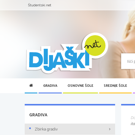
Študentski.net
GRADIVA
OSNOVNE ŠOLE
SREDNJE ŠOLE
GRADIVA
D
it
Zbirka gradiv