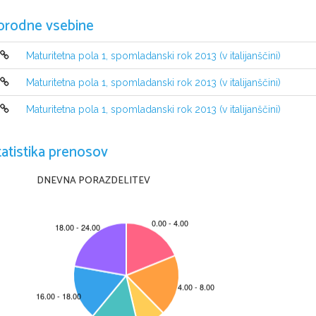
orodne vsebine
Maturitetna pola 1, spomladanski rok 2013 (v italijanščini)
Maturitetna pola 1, spomladanski rok 2013 (v italijanščini)
Maturitetna pola 1, spomladanski rok 2013 (v italijanščini)
INDICAZIONI PER I CANDIDATI
tatistika prenosov
Leggete con attenzione le seguenti indicazioni.
Non aprite la prova d'esame e non iniziate a svo
lgerla prima del via 
DNEVNA PORAZDELITEV
Incollate o scrivete il vostro numero di c
odice negli spazi appositi su ques
La prova d'esame si compone di 40 quesiti a scelta multipla. 
È prevista l'
esatta. Nei calcoli fate uso delle masse atomiche relative
 degli elementi i
Scrivete le vostre risposte 
all'interno della prova
cerchiando con la penna
scelta; ricordate che tutti i quesiti hanno soltanto 
una
soluzione esatta. Co
per i quali saranno state scelte più ri
sposte o nei casi di correzioni 
non com
Abbiate fiducia in voi stessi e nelle vostre capacità. Vi auguriamo buon la
La prova si compone di 16 pagine, di cui 3 vuote.