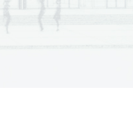
  Scientia  Est  Potentia  Scientia  Est  Potentia
  Scientia  Est  Potentia  Scientia  Est  Potentia
  Scientia  Est  Potentia  Scientia  Est  Potentia
  Scientia  Est  Potentia  Scientia  Est  Potentia
  Scientia  Est  Potentia  Scientia  Est  Potentia
  Scientia  Est  Potentia  Scientia  Est  Potentia
  Scientia  Est  Potentia  Scientia  Est  Potentia
  Scientia  Est  Potentia  Scientia  Est  Potentia
  Scientia  Est  Potentia  Scientia  Est  Potentia
  Scientia  Est  Potentia  Scientia  Est  Potentia
  Scientia  Est  Potentia  Scientia  Est  Potentia
  Scientia  Est  Potentia  Scientia  Est  Potentia
  Scientia  Est  Potentia  Scientia  Est  Potentia
  Scientia  Est  Potentia  Scientia  Est  Potentia
  Scientia  Est  Potentia  Scientia  Est  Potentia
  Scientia  Est  Potentia  Scientia  Est  Potentia
  Scientia  Est  Potentia  Scientia  Est  Potentia
  Scientia  Est  Potentia  Scientia  Est  Potentia
  Scientia  Est  Potentia  Scientia  Est  Potentia
  Scientia  Est  Potentia  Scientia  Est  Potentia
  Scientia  Est  Potentia  Scientia  Est  Potentia
  Scientia  Est  Potentia  Scientia  Est  Potentia
  Scientia  Est  Potentia  Scientia  Est  Potentia
  Scientia  Est  Potentia  Scientia  Est  Potentia
  Scientia  Est  Potentia  Scientia  Est  Potentia
  Scientia  Est  Potentia  Scientia  Est  Potentia
  Scientia  Est  Potentia  Scientia  Est  Potentia
  Scientia  Est  Potentia  Scientia  Est  Potentia
  Scientia  Est  Potentia  Scientia  Est  Potentia
  Scientia  Est  Potentia  Scientia  Est  Potentia
  Scientia  Est  Potentia  Scientia  Est  Potentia
  Scientia  Est  Potentia  Scientia  Est  Potentia
  Scientia  Est  Potentia  Scientia  Est  Potentia
  Scientia  Est  Potentia  Scientia  Est  Potentia
  Scientia  Est  Potentia  Scientia  Est  Potentia
  Scientia  Est  Potentia  Scientia  Est  Potentia
  Scientia  Est  Potentia  Scientia  Est  Potentia
  Scientia  Est  Potentia  Scientia  Est  Potentia
  Scientia  Est  Potentia  Scientia  Est  Potentia