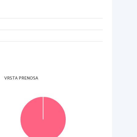
dell'insegnante preposto. 
VRSTA PRENOSA
ta pagina in 
alto a destra e sul foglio per le risp
oste. 
assegnazione di 
1 punto per ciascuna risposta 
ndicate nel sistema periodico in allegato.
 stilografica o la penna a sfera la soluzione da voi 
mpilate anche il
foglio per le risposte
. Ai quesiti 
prensibili verranno assegnati 0 punti.
voro.
© RIC 2013