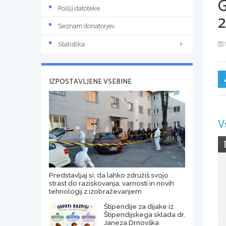
Pošlji datoteke
2
Seznam donatorjev
Statistika
IZPOSTAVLJENE VSEBINE
V
Predstavljaj si, da lahko združiš svojo
strast do raziskovanja, varnosti in novih
tehnologij z izobraževanjem
Štipendije za dijake iz
Štipendijskega sklada dr.
Janeza Drnovška