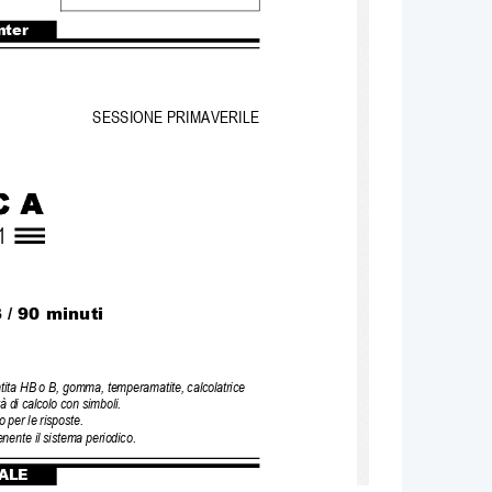
nter
SESSIONE PRIMAVERILE
1
 / 90 minuti
tita HB o B, gomma, temperamatite, calcolatrice 
tà di ca
lcolo con simboli.
 per le risposte.
enente il sistema periodico.
ALE