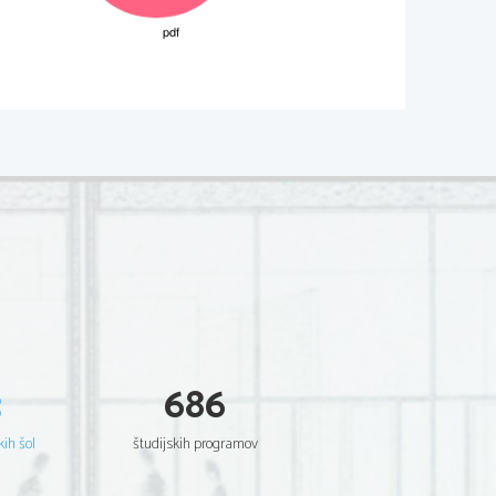
M131-431-1-1I 
  Scientia  Est  Potentia  Scientia  Est  Potentia
  Scientia  Est  Potentia  Scientia  Est  Potentia
  Scientia  Est  Potentia  Scientia  Est  Potentia
  Scientia  Est  Potentia  Scientia  Est  Potentia
  Scientia  Est  Potentia  Scientia  Est  Potentia
  Scientia  Est  Potentia  Scientia  Est  Potentia
  Scientia  Est  Potentia  Scientia  Est  Potentia
  Scientia  Est  Potentia  Scientia  Est  Potentia
  Scientia  Est  Potentia  Scientia  Est  Potentia
  Scientia  Est  Potentia  Scientia  Est  Potentia
  Scientia  Est  Potentia  Scientia  Est  Potentia
  Scientia  Est  Potentia  Scientia  Est  Potentia
  Scientia  Est  Potentia  Scientia  Est  Potentia
  Scientia  Est  Potentia  Scientia  Est  Potentia
  Scientia  Est  Potentia  Scientia  Est  Potentia
  Scientia  Est  Potentia  Scientia  Est  Potentia
  Scientia  Est  Potentia  Scientia  Est  Potentia
  Scientia  Est  Potentia  Scientia  Est  Potentia
  Scientia  Est  Potentia  Scientia  Est  Potentia
  Scientia  Est  Potentia  Scientia  Est  Potentia
3
686
  Scientia  Est  Potentia  Scientia  Est  Potentia
  Scientia  Est  Potentia  Scientia  Est  Potentia
  Scientia  Est  Potentia  Scientia  Est  Potentia
  Scientia  Est  Potentia  Scientia  Est  Potentia
  Scientia  Est  Potentia  Scientia  Est  Potentia
kih šol
študijskih programov
  Scientia  Est  Potentia  Scientia  Est  Potentia
  Scientia  Est  Potentia  Scientia  Est  Potentia
  Scientia  Est  Potentia  Scientia  Est  Potentia
  Scientia  Est  Potentia  Scientia  Est  Potentia
  Scientia  Est  Potentia  Scientia  Est  Potentia