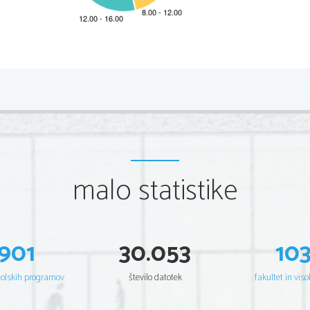
2 
Scientia  Est  Potentia  Scientia  Est  Potentia  Scientia  Es
t  Potentia
Scientia  Est  Potentia  Scientia  Est  Potentia  Scientia  Es
t  Potentia
Scientia  Est  Potentia  Scientia  Est  Potentia  Scientia  Es
t  Potentia
Scientia  Est  Potentia  Scientia  Est  Potentia  Scientia  Es
t  Potentia
Scientia  Est  Potentia  Scientia  Est  Potentia  Scientia  Es
t  Potentia
Scientia  Est  Potentia  Scientia  Est  Potentia  Scientia  Es
t  Potentia
Scientia  Est  Potentia  Scientia  Est  Potentia  Scientia  Es
t  Potentia
Scientia  Est  Potentia  Scientia  Est  Potentia  Scientia  Es
t  Potentia
Scientia  Est  Potentia  Scientia  Est  Potentia  Scientia  Es
t  Potentia
Scientia  Est  Potentia  Scientia  Est  Potentia  Scientia  Es
t  Potentia
Scientia  Est  Potentia  Scientia  Est  Potentia  Scientia  Es
t  Potentia
Scientia  Est  Potentia  Scientia  Est  Potentia  Scientia  Es
t  Potentia
malo statistike
Scientia  Est  Potentia  Scientia  Est  Potentia  Scientia  Es
t  Potentia
Scientia  Est  Potentia  Scientia  Est  Potentia  Scientia  Es
t  Potentia
Scientia  Est  Potentia  Scientia  Est  Potentia  Scientia  Es
t  Potentia
Scientia  Est  Potentia  Scientia  Est  Potentia  Scientia  Es
t  Potentia
Scientia  Est  Potentia  Scientia  Est  Potentia  Scientia  Es
t  Potentia
Scientia  Est  Potentia  Scientia  Est  Potentia  Scientia  Es
t  Potentia
Scientia  Est  Potentia  Scientia  Est  Potentia  Scientia  Es
t  Potentia
Scientia  Est  Potentia  Scientia  Est  Potentia  Scientia  Es
t  Potentia
901
30.053
10
Scientia  Est  Potentia  Scientia  Est  Potentia  Scientia  Es
t  Potentia
Scientia  Est  Potentia  Scientia  Est  Potentia  Scientia  Es
t  Potentia
Scientia  Est  Potentia  Scientia  Est  Potentia  Scientia  Es
t  Potentia
Scientia  Est  Potentia  Scientia  Est  Potentia  Scientia  Es
t  Potentia
Scientia  Est  Potentia  Scientia  Est  Potentia  Scientia  Es
t  Potentia
šolskih programov
število datotek
fakultet in viso
Scientia  Est  Potentia  Scientia  Est  Potentia  Scientia  Es
t  Potentia
Scientia  Est  Potentia  Scientia  Est  Potentia  Scientia  Es
t  Potentia
Scientia  Est  Potentia  Scientia  Est  Potentia  Scientia  Es
t  Potentia
Scientia  Est  Potentia  Scientia  Est  Potentia  Scientia  Es
t  Potentia
Scientia  Est  Potentia  Scientia  Est  Potentia  Scientia  Es
t  Potentia