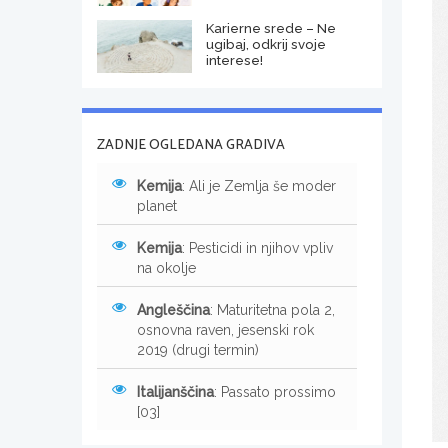
Karierne srede – Ne
ugibaj, odkrij svoje
interese!
ZADNJE OGLEDANA GRADIVA
Kemija
: Ali je Zemlja še moder
planet
Kemija
: Pesticidi in njihov vpliv
na okolje
Angleščina
: Maturitetna pola 2,
osnovna raven, jesenski rok
2019 (drugi termin)
Italijanščina
: Passato prossimo
[03]