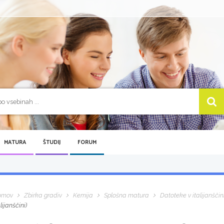
MATURA
ŠTUDIJ
FORUM
omov
Zbirka gradiv
Kemija
Splošna matura
Datoteke v italijanščin
alijanščini)