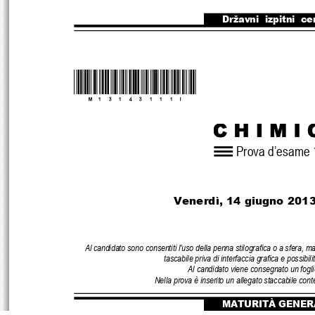
Državni  izpitni  ce
*M13143111I*
Prova d’esame 
Venerdì, 14 giugno
2013
Al candidato sono consentiti l'uso della penna stilografica o a sfer
a, ma
tascabile priva di interfaccia grafica 
e possibili
Al candidato viene consegnato un foglio
Nella prova è inserito un allegato stac
cabile cont
MATURITÀ GENER