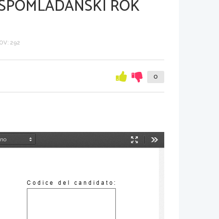
 SPOMLADANSKI ROK
V: 292
0
Način
Orodja
predstavitve
Codice del candidato: