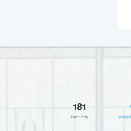
181
srednjih šol
srednje