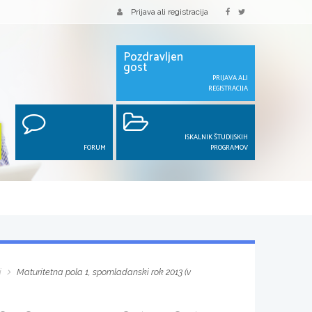
Prijava ali registracija
Pozdravljen
gost
PRIJAVA ALI
REGISTRACIJA
ISKALNIK ŠTUDIJSKIH
FORUM
PROGRAMOV
i
Maturitetna pola 1, spomladanski rok 2013 (v