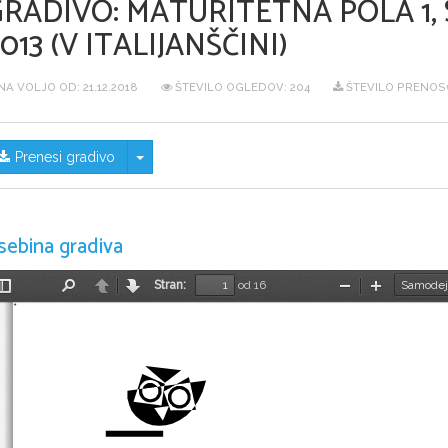
GRADIVO:
MATURITETNA POLA 1,
013 (V ITALIJANŠČINI)
NA VOLJO OD:
21.12.2018
ŠTEVILO OGLEDOV: 204
ŠTEVILO PRENOSO
Skrij/prikaži meni
Prenesi gradivo
sebina gradiva
Stran:
od 16
Preklopi
Najdi
Nazaj
Naprej
Pomanjšaj
Povečaj
stransko
vrstico