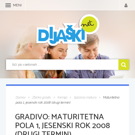
MENI
Domov
Zbirka gradiv
Kemija
Splošna matura
Maturitetna
pola 1, jesenski rok 2008 (drugi termin)
GRADIVO:
MATURITETNA
POLA 1, JESENSKI ROK 2008
(DRUGI TERMIN)