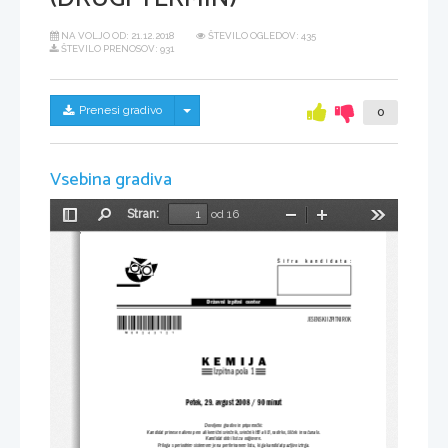
NA VOLJO OD:
21.12.2018
ŠTEVILO OGLEDOV: 435
ŠTEVILO PRENOSOV: 931
Skrij/prikaži meni
Prenesi gradivo
0
Vsebina gradiva
Stran:
od 16
Preklopi
Najdi
Pomanjšaj
Povečaj
Orodja
stransko
vrstico
Šifra  kandidata:
Državni  izpitni  center
*M08243121*
JESENSKI IZPITNI ROK
K
E
M
I
J
A
Izpitna pola 1
Petek, 29. avgust 2008 / 90 minut
Dovoljeno gradivo in pripomočki:
Kandidat prinese nalivno pero ali kemični svinčnik, svinčnik HB ali B, radirko, šilček in računalo.
Kandidat dobi list za odgovore.
Priloga s periodnim sistemom je na perforiranem listu, ki ga kandidat pazljivo iztrga.