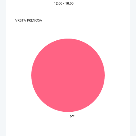
Mn
Pm
54,94
186,2
Np
(264)
(145)
(237)
Bh
Re
Tc
(98)
107
25
43
75
61
93
PERIODNI  SISTEM  ELEMENTOV
Mo
Nd
52,00
95,94
183,8
144,2
238,0
(266)
Cr
Sg
W
106
U
24
42
74
60
92
Nb
Db
180,9
140,9
231,0
50,94
92,91
(262)
Ta
Pa
Pr
105
V
23
41
73
59
91
VRSTA PRENOSA
Zr
178,5
140,1
232,0
47,87
91,22
(261)
Th
Ce
Hf
Rf
Ti
104
22
40
72
58
90
–1
44,96
88,91
138,9
La
Ac
(227)
Sc
Y
21
39
57
89
 K
1 
–
–1
–1
Lantanoidi
 mol
 = 8,31 kPa L mol
 = 96500 A s mol
Aktinoidi
Mg
23
24,31
40,08
87,62
137,3
9,012
(226)
Ca
Ra
Ba
Be
Sr
12
20
38
56
88
II
 = 6,02 · 10
2
4
Rb
6,941
22,99
39,10
85,47
132,9
(223)
Na
Cs
Fr
Li
K
11
19
37
55
87
1
I
3
A
N
R
F
2
3
4
5
6
7