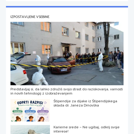
IZPOSTAVLJENE VSEBINE
Predstavljaj si, da lahko združiš svojo strast do raziskovanja, varnosti
in novih tehnologij z izobraževanjem
Štipendije za dijake iz Štipendijskega
sklada dr. Janeza Drnovška
Karierne srede – Ne ugibaj, odkrij svoje
interese!