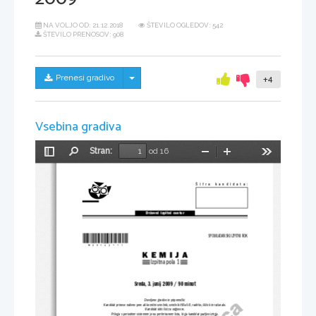
NA VOLJO OD:
21.12.2018
ŠTEVILO OGLEDOV: 542
ŠTEVILO PRENOSOV: 908
Skrij/prikaži meni
Prenesi gradivo
+4
Vsebina gradiva
Stran:
od 16
Preklopi
Najdi
Pomanjšaj
Povečaj
Orodja
stransko
vrstico
Šifra  kandidata:
Državni  izpitni  center
*M09143111*
SPOMLADANSKI IZPITNI ROK
K
E
M
I
J
A
Izpitna pola 1
Sreda, 3. junij 2009 / 90 minut
Dovoljeno gradivo in pripomočki:
Kandidat prinese nalivno pero ali kemični svinčnik, sv
inčnik HB ali B, radirko, šilček in računalo.
Kandidat dobi list za odgovore.
Priloga s periodnim sistemom je na perforiranem listu, ki ga kandidat pazljivo iztrga.