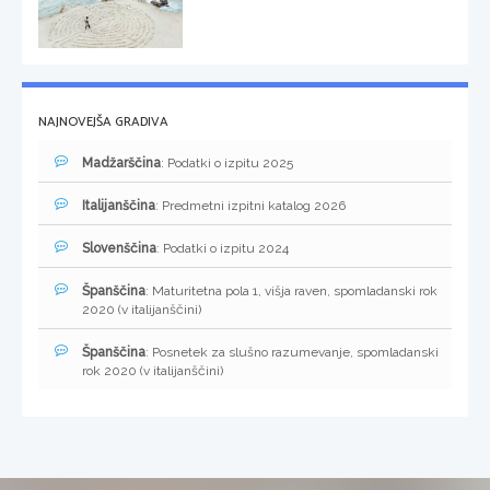
NAJNOVEJŠA GRADIVA
Madžarščina
: Podatki o izpitu 2025
Italijanščina
: Predmetni izpitni katalog 2026
Slovenščina
: Podatki o izpitu 2024
Španščina
: Maturitetna pola 1, višja raven, spomladanski rok
2020 (v italijanščini)
Španščina
: Posnetek za slušno razumevanje, spomladanski
rok 2020 (v italijanščini)