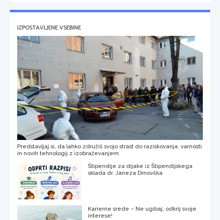
IZPOSTAVLJENE VSEBINE
Predstavljaj si, da lahko združiš svojo strast do raziskovanja, varnosti
in novih tehnologij z izobraževanjem
Štipendije za dijake iz Štipendijskega
sklada dr. Janeza Drnovška
Karierne srede – Ne ugibaj, odkrij svoje
interese!