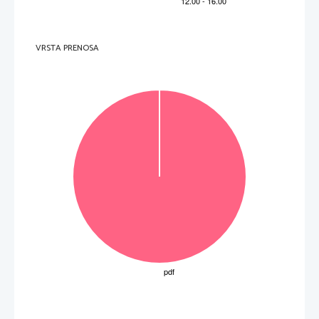
Mn
Pm
Np
186,2
54,94
(264)
(145)
(237)
Bh
Re
Tc
(98)
107
25
43
75
61
93
7
PERIODNI  SISTEM  ELEMENTOV
Mo
Nd
52,00
95,94
183,8
144,2
238,0
(266)
Cr
W
Sg
106
U
24
42
74
60
92
6
50,94
92,91
180,9
140,9
231,0
Nb
Db
(262)
Ta
Pa
Pr
105
V
23
41
73
59
91
5
VRSTA PRENOSA
Zr
47,87
91,22
178,5
140,1
232,0
(261)
Th
Ce
Hf
Rf
Ti
104
22
40
72
58
90
4
–1
138,9
44,96
88,91
La
Ac
(227)
Sc
Y
21
39
57
89
 K
3
–1 
–1
–1
Lantanoidi
 mol
 = 8,31 kPa L mol
 = 96500 A s mol
Aktinoidi
Mg
23
9,012
24,31
40,08
87,62
137,3
(226)
Ca
Ra
Ba
Be
Sr
12
20
38
56
88
II
 = 6,02 · 10
2
4
6,941
132,9
22,99
39,10
85,47
Rb
(223)
Na
Cs
Fr
Li
K
11
19
37
55
87
1
I
3
A
N
R
F
2
3
4
5
6
7