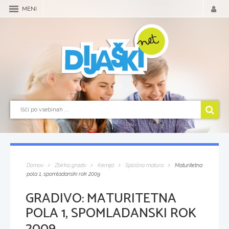
MENI
Domov
Zbirka gradiv
Kemija
Splošna matura
Maturitetna
pola 1, spomladanski rok 2009
GRADIVO:
MATURITETNA
POLA 1, SPOMLADANSKI ROK
2009