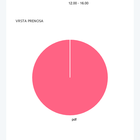
Mn
Pm
Np
186,2
54,94
(264)
(145)
(237)
Bh
Re
Tc
(98)
107
25
43
75
61
93
7
PERIODNI  SISTEM  ELEMENTOV
Mo
Nd
52,00
95,94
183,8
144,2
238,0
(266)
Cr
W
Sg
106
U
24
42
74
60
92
6
50,94
92,91
180,9
140,9
231,0
Nb
Db
(262)
Ta
Pa
Pr
105
V
23
41
73
59
91
5
VRSTA PRENOSA
Zr
47,87
91,22
178,5
140,1
232,0
(261)
Th
Ce
Hf
Rf
Ti
104
22
40
72
58
90
4
–1
 K
138,9
44,96
88,91
–1 
La
Ac
(227)
Sc
Y
21
39
57
89
–1
3
–1
 mol
 = 8,31 kPa L mol
 = 96500 A s mol
Lantanoidi
Aktinoidi
23
Mg
 = 6,02 · 10
9,012
24,31
40,08
87,62
137,3
(226)
Ca
Ra
Ba
Be
Sr
12
20
38
56
88
II
2
4
132,9
6,941
22,99
39,10
85,47
Rb
(223)
Na
Cs
Fr
Li
K
11
19
37
55
87
1
I
3
A
N
R
F
2
3
4
5
6
7