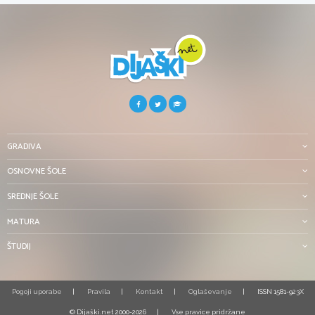
GRADIVA
OSNOVNE ŠOLE
SREDNJE ŠOLE
MATURA
ŠTUDIJ
Pogoji uporabe
Pravila
Kontakt
Oglaševanje
ISSN 1581-923X
© Dijaški.net 2000-2026
Vse pravice pridržane