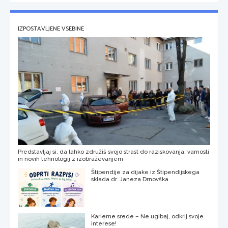
IZPOSTAVLJENE VSEBINE
Predstavljaj si, da lahko združiš svojo strast do raziskovanja, varnosti
in novih tehnologij z izobraževanjem
Štipendije za dijake iz Štipendijskega
sklada dr. Janeza Drnovška
Karierne srede – Ne ugibaj, odkrij svoje
interese!