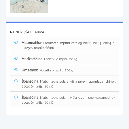
NAJNOVEJŠA GRADIVA
Matematika
: Predmetni izpitni katalog 2022, 2023, 2024 in
2025 (v madžarščini)
Madžarščina
: Podatki o izpitu 2025
Umetnost
: Podatki o izpitu 2025
Španščina
: Maturitetna pola 2, višja raven, spomladanski rok
2020 (v italijanščini)
Španščina
: Maturitetna pola 3, višja raven, spomladanski rok
2020 (v italijanščini)