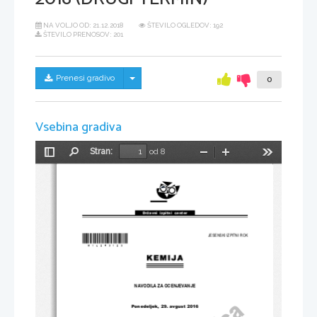
NA VOLJO OD:
21.12.2018
ŠTEVILO OGLEDOV: 192
ŠTEVILO PRENOSOV: 201
Skrij/prikaži meni
Prenesi gradivo
0
Vsebina gradiva
Stran:
od 8
Preklopi
Najdi
Pomanjšaj
Povečaj
Orodja
stransko
vrstico
Državni  izpitni  center
*M16243123*
JESENSKI IZPITNI ROK
NAVODILA ZA OCENJEVANJE
Ponedeljek, 29. avgust 2016