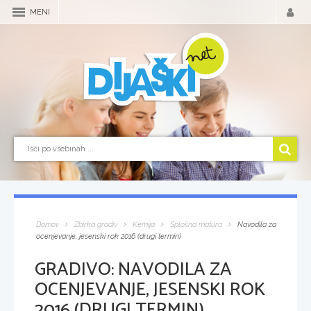
MENI
Domov
Zbirka gradiv
Kemija
Splošna matura
Navodila za
ocenjevanje, jesenski rok 2016 (drugi termin)
GRADIVO:
NAVODILA ZA
OCENJEVANJE, JESENSKI ROK
2016 (DRUGI TERMIN)