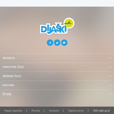
GRADIVA
OSNOVNE ŠOLE
SREDNJE ŠOLE
MATURA
ŠTUDIJ
Pogoji uporabe
Pravila
Kontakt
Oglaševanje
ISSN 1581-923X