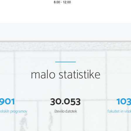
       Odgovor       
2 
 C 
 D 
 C 
 D 
 B 
 B 
 B 







Naloga
29 
30 
31 
32 
33 
34 
35 
malo statistike
Odgovor          
901
30.053
10
 22 
 23 
 24 
 25 
 26 
 27 
 28 
 C 
 D 
 B 
 B 
 B 
 A 
 A 







Naloga 
šolskih programov
število datotek
fakultet in viso