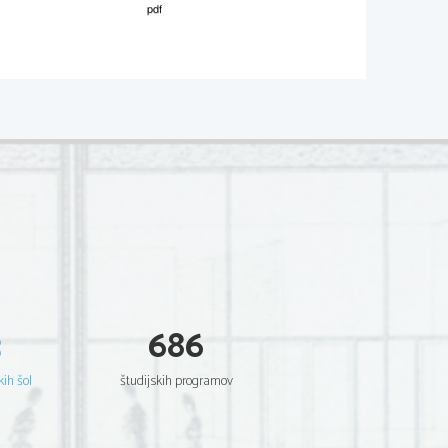
3
686
kih šol
študijskih programov