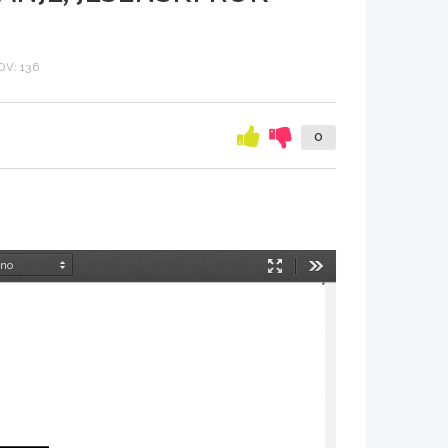
V: 136
0
Način
Orodja
predstavitve