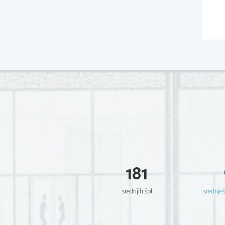
181
srednjih šol
srednje