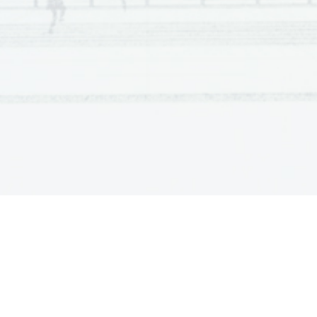
       Odgovor              
 15 
 16 
 17 
 18 
 19 
 20 
 21 
 C 
 D 
 C 
 B 
 A 
 A 
 A 







Naloga
       Odgovor              
 8 
 9 
 10 
 12 
 13 
 14 
 C 
 B 
 B 
 B 
 B 
 B 
 A 
 11 







Naloga
       Odgovor              