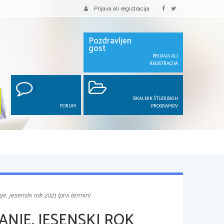
Prijava ali registracija
Pozdravljen
gost
PRIJAVA ALI
REGISTRACIJA
ISKALNIK ŠTUDIJSKIH
FORUM
PROGRAMOV
, jesenski rok 2021 (prvi termin)
NJE, JESENSKI ROK