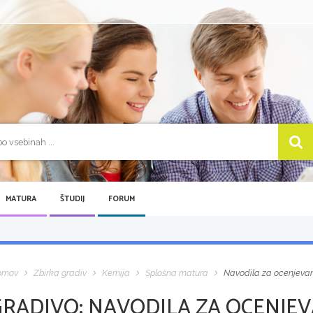
MATURA
ŠTUDIJ
FORUM
omov
Zbirka gradiv
Kemija
Splošna matura
Navodila za ocenjevanje
GRADIVO:
NAVODILA ZA OCENJEVA