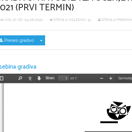
021 (PRVI TERMIN)
NA VOLJO OD:
29.06.2022
ŠTEVILO OGLEDOV: 51
ŠTEVILO PRENOSO
Skrij/prikaži meni
Prenesi gradivo
sebina gradiva
Stran:
od 7
Preklopi
Najdi
Nazaj
Naprej
Pomanjšaj
Povečaj
stransko
vrstico