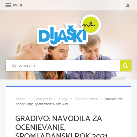
MENI
Domov
Zbirka gradiv
Kemija
Splošna matura
Navodila za
ocenjevanje, spomladanski rok 2021
GRADIVO:
NAVODILA ZA
OCENJEVANJE,
SPOMLADANSKI ROK 2021