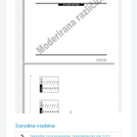
SPLOŠNA MATURA
© Državni izpitni center
Vse pravice pridržane.
2 
Odgovor 
 C 
 C 
 D 
 B 
 B 
 A 
 B 







Naloga 
29 
30 
31 
33 
34 
35 
*
32
Odgovor          
                22                
                23                
                24                
                25                
                26                
                27                
                28                
 D 
 C 
 B 
 A 
 A 
 B 
 A 







Naloga 
ka. 
č
vu vsem kandidatom, ne glede na odgovor, dodeli 1 to
Odgovor          
Sorodne vsebine
                15                
                16                
                17                
                18                
                19                
                20                
                21                
 D 
 D 
 D 
 D 
 C 
 D 
 B 







Naloga 
Navodila za ocenjevanje, spomladanski rok 2021