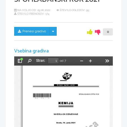
NA VOLJO OD:
29.06.2022
ŠTEVILO OGLEDOV: 95
ŠTEVILO PRENOSOV: 174
Skrij/prikaži meni
Prenesi gradivo
0
Vsebina gradiva
Stran:
od 7
Preklopi
Najdi
Pomanjšaj
Povečaj
Orodja
stransko
vrstico
Državni  izpitni  center
SPOMLADANSKI IZPITNI ROK
*M21143113*
NAVODILA ZA OCENJEVANJE
Sreda, 16. junij 2021