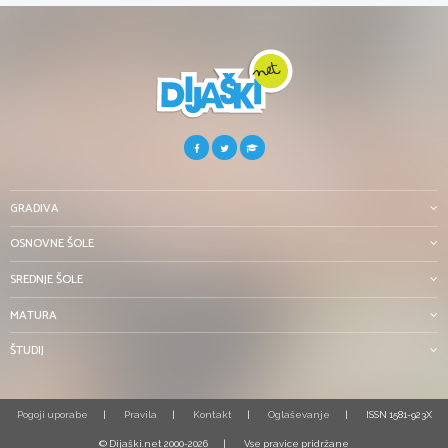
GRADIVA
OSNOVNE ŠOLE
SREDNJE ŠOLE
MATURA
ŠTUDIJ
Pogoji uporabe
Pravila
Kontakt
Oglaševanje
ISSN 1581-923X
© Dijaški.net 2000-2026
Vse pravice pridržane