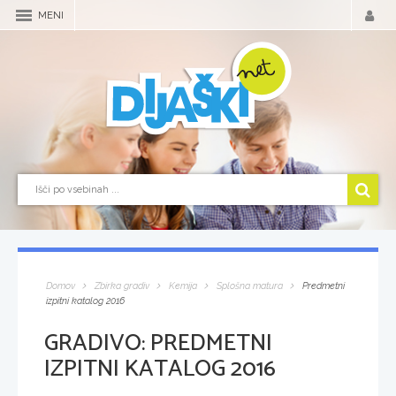
MENI
Domov
Zbirka gradiv
Kemija
Splošna matura
Predmetni
izpitni katalog 2016
GRADIVO:
PREDMETNI
IZPITNI KATALOG 2016