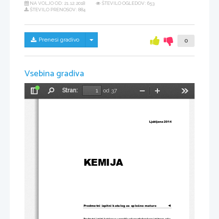
NA VOLJO OD:
21.12.2018
ŠTEVILO OGLEDOV: 653
ŠTEVILO PRENOSOV: 884
Skrij/prikaži meni
Prenesi gradivo
0
Vsebina gradiva
Stran:
od 37
Preklopi
Najdi
Pomanjšaj
Povečaj
Orodja
stransko
vrstico
Ljubljana 201
4 
KEMIJA
Predmetni izpitni katalog za splošno maturo
◄
Predmetni izpitni katalog se uporablja od spomladanskega izpitnega 
roka 