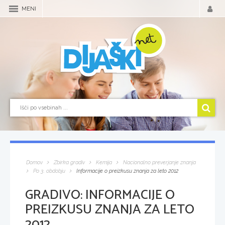
MENI
Domov
Zbirka gradiv
Kemija
Nacionalno preverjanje znanja
Po 3. obdobju
Informacije o preizkusu znanja za leto 2012
GRADIVO:
INFORMACIJE O
PREIZKUSU ZNANJA ZA LETO
2012