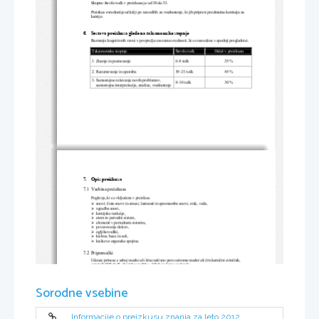
Skupno število to
č
k v preizkusu je od 30 do 33. 
Preizkus ovrednotijo u
č
itelji po navodilih za vrednotenje, ki jih pripravi predmetna komisija za 
kemijo. 
6.    Sestava preizkusa glede na taksonomske stopnje 
Razmerje kognitivnih ravni v povpre
č
ju zavzema vrednosti, ki so navedene v spodnji preglednici. 
Taksonomske stopnje 
Število to
č
k 
Delež v preizkusu 
1. Znanje in poznavanje 
6–8 to
č
k                                   25                                   %                                   
2. Razumevanje in uporaba 
19–21 to
č
k                               45                               %                               
3. Samostojno reševanje novih problemov, 
8–10 to
č
k                                 30                                 %                                 
    samostojna interpretacija, analiza, vrednotenje 
7.    Opis    preizkusa    
7.1  Vsebina  preizkusa  
Poglavja, ki so vklju
č
ena v preizkus: 
¾
snovi: 
č
iste snovi in zmesi, lastnosti in spremembe snovi, zrak, voda, 
¾
zgradba snovi, 
¾
kemijske reakcije, 
¾
atom in periodni sistem, 
¾
elementi v periodnem sistemu, 
¾
povezovanje delcev, 
¾
ogljikovodiki, 
¾
kisline, baze in soli, 
¾
kisikove organske spojine. 
7.2  Pripomo
č
ki 
U
č
enec prinese s seboj modro ali 
č
rno nalivno pero oziroma moder ali 
č
rn kemi
č
ni svin
č
nik, 
svin
č
nik HB ali B, plasti
č
no radirko, šil
č
ek in žepno ra
č
unalo. 
Periodni sistem je sestavni del preizkusa znanja. 
Sorodne vsebine
Informacije o preizkusu znanja za leto 2012