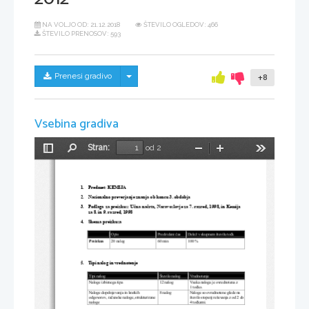
NA VOLJO OD:
21.12.2018
ŠTEVILO OGLEDOV: 466
ŠTEVILO PRENOSOV: 593
Skrij/prikaži meni
Prenesi gradivo
+8
Vsebina gradiva
Stran:
od 2
Preklopi
Najdi
Pomanjšaj
Povečaj
Orodja
stransko
vrstico
1.    Predmet:    KEMIJA    
2.    Nacionalno preverjanje znanja ob koncu 3. obdobja 
3.    Podlaga za preizkus: U
č
na na
č
rta, Naravoslovje za 7. razred, 1998, in Kemija 
za 8. in 9. razred, 1998 
4.    Shema    preizkusa    
Opis 
Predvideni 
č
as 
Delež v skupnem številu to
č
k 
20 nalog 
60 min 
100 % 
Preizkus 
5.    Tipi nalog in vrednotenje 
Tipi nalog 
Število nalog 
Vrednotenje 
Naloge izbirnega tipa 
12 nalog 
Vsaka naloga je ovrednotena z  
1 to
č
ko. 
Naloge dopolnjevanja in kratkih 
8 nalog 
Naloge so ovrednotene glede na 
odgovorov, ra
č
unske naloge, strukturirane 
število stopenj reševanja z od 2 do 
naloge 
4 to
č
kami. 