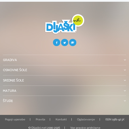
GRADIVA
OSNOVNE ŠOLE
SREDNJE ŠOLE
MATURA
ŠTUDIJ
Pogoji uporabe
Pravila
Kontakt
Oglaševanje
ISSN 1581-923X
© Dijaški.net 2000-2026
Vse pravice pridržane